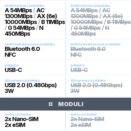
bežični prenos podataka
bežični prenos podataka
A 54MBps
/
AC
A 54MBps
/
AC
1300MBps
/
AX (6e)
1300MBps
/
AX (6e)
10000MBps
/
B 11MBps
10000MBps
/
B 11MBps
/
G 54MBps
/
N
/
G 54MBps
/
N
450MBps
450MBps
bežični lokalni prenos podataka
bežični lokalni prenos podataka
Bluetooth 6.0
Bluetooth 6.0
NFC
NFC
priključci
priključci
USB-C
USB-C
žični prenos podataka
žični prenos podataka
USB 2.0 (0.48Gbps)
USB 2.0 (0.48Gbps)
3W
3W
MODULI
slotovi za kartice
slotovi za kartice
2x Nano-SIM
2x Nano-SIM
2x eSIM
2x eSIM