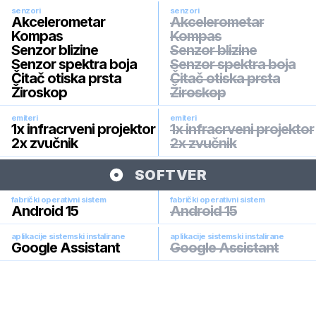
senzori
senzori
Akcelerometar
Akcelerometar
Kompas
Kompas
Senzor blizine
Senzor blizine
Senzor spektra boja
Senzor spektra boja
Čitač otiska prsta
Čitač otiska prsta
Žiroskop
Žiroskop
emiteri
emiteri
1x infracrveni projektor
1x infracrveni projektor
2x zvučnik
2x zvučnik
SOFTVER
fabrički operativni sistem
fabrički operativni sistem
Android 15
Android 15
aplikacije sistemski instalirane
aplikacije sistemski instalirane
Google Assistant
Google Assistant