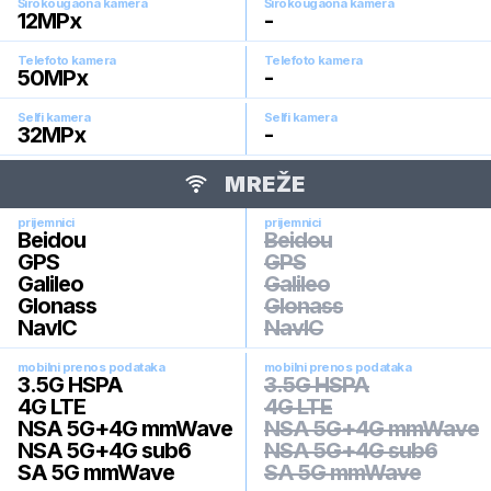
Širokougaona kamera
Širokougaona kamera
12
MPx
-
Telefoto kamera
Telefoto kamera
50
MPx
-
Selfi kamera
Selfi kamera
32
MPx
-
MREŽE
prijemnici
prijemnici
Beidou
Beidou
GPS
GPS
Galileo
Galileo
Glonass
Glonass
NavIC
NavIC
mobilni prenos podataka
mobilni prenos podataka
3.5G HSPA
3.5G HSPA
4G LTE
4G LTE
NSA 5G+4G mmWave
NSA 5G+4G mmWave
NSA 5G+4G sub6
NSA 5G+4G sub6
SA 5G mmWave
SA 5G mmWave