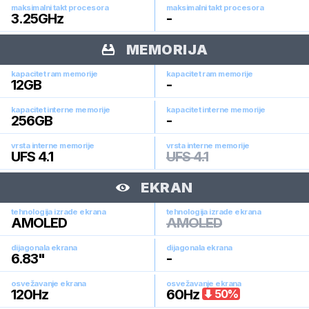
maksimalni takt procesora
maksimalni takt procesora
3.25
GHz
-
MEMORIJA
kapacitet ram memorije
kapacitet ram memorije
12
GB
-
kapacitet interne memorije
kapacitet interne memorije
256
GB
-
vrsta interne memorije
vrsta interne memorije
UFS 4.1
UFS 4.1
EKRAN
tehnologija izrade ekrana
tehnologija izrade ekrana
AMOLED
AMOLED
dijagonala ekrana
dijagonala ekrana
6.83
"
-
osvežavanje ekrana
osvežavanje ekrana
120
Hz
60
Hz
50
%