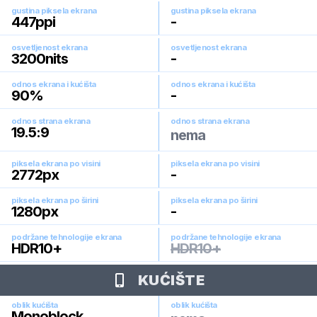
gustina piksela ekrana
gustina piksela ekrana
447
ppi
-
osvetljenost ekrana
osvetljenost ekrana
3200
nits
-
odnos ekrana i kućišta
odnos ekrana i kućišta
90
%
-
odnos strana ekrana
odnos strana ekrana
19.5:9
nema
piksela ekrana po visini
piksela ekrana po visini
2772
px
-
piksela ekrana po širini
piksela ekrana po širini
1280
px
-
podržane tehnologije ekrana
podržane tehnologije ekrana
HDR10+
HDR10+
KUĆIŠTE
oblik kućišta
oblik kućišta
Monoblock