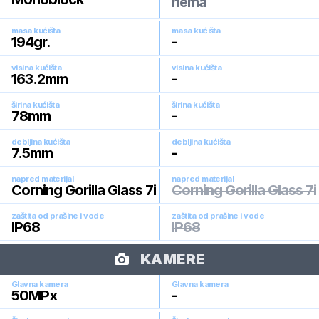
nema
masa kućišta
masa kućišta
194
gr.
-
visina kućišta
visina kućišta
163.2
mm
-
širina kućišta
širina kućišta
78
mm
-
debljina kućišta
debljina kućišta
7.5
mm
-
napred materijal
napred materijal
Corning Gorilla Glass 7i
Corning Gorilla Glass 7i
zaštita od prašine i vode
zaštita od prašine i vode
IP68
IP68
KAMERE
Glavna kamera
Glavna kamera
50
MPx
-