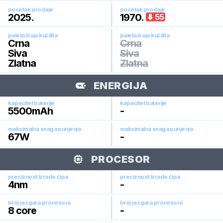
pocetak prodaje
pocetak prodaje
2025
.
1970
.
55
paleta boja kućišta
paleta boja kućišta
Crna
Crna
Siva
Siva
Zlatna
Zlatna
ENERGIJA
kapacitet baterije
kapacitet baterije
5500
mAh
-
maksimalna snaga punjenja
maksimalna snaga punjenja
67
W
-
PROCESOR
preciznost izrade čipa
preciznost izrade čipa
4
nm
-
broj jezgara procesora
broj jezgara procesora
8
core
-