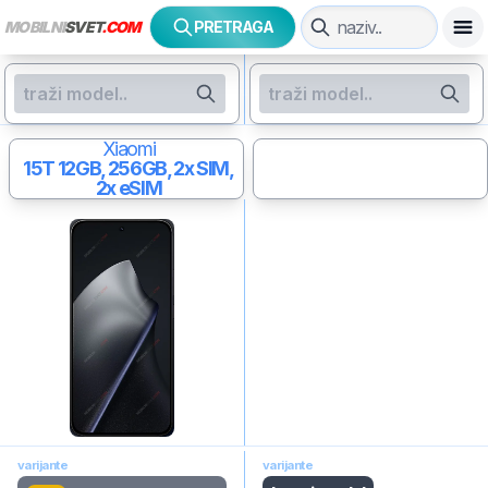
MOBILNI
SVET
.COM
PRETRAGA
Xiaomi
15T
12GB, 256GB, 2x SIM,
2x eSIM
varijante
varijante