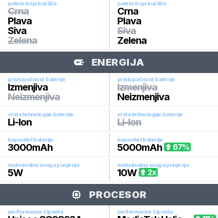
paleta boja kućišta
paleta boja kućišta
Crna
Crna
Plava
Plava
Siva
Siva
Zelena
Zelena
ENERGIJA
pristupačnost baterije
pristupačnost baterije
Izmenjiva
Izmenjiva
Neizmenjiva
Neizmenjiva
vrsta tehnologije baterije
vrsta tehnologije baterije
Li-Ion
Li-Ion
kapacitet baterije
kapacitet baterije
3000
mAh
5000
mAh
67
%
maksimalna snaga punjenja
maksimalna snaga punjenja
5
W
10
W
2
x
PROCESOR
performanse čipseta
performanse čipseta