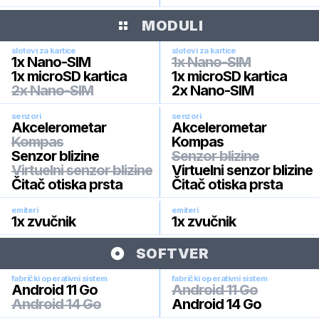
MODULI
slotovi za kartice
slotovi za kartice
1x Nano-SIM
1x Nano-SIM
1x microSD kartica
1x microSD kartica
2x Nano-SIM
2x Nano-SIM
senzori
senzori
Akcelerometar
Akcelerometar
Kompas
Kompas
Senzor blizine
Senzor blizine
Virtuelni senzor blizine
Virtuelni senzor blizine
Čitač otiska prsta
Čitač otiska prsta
emiteri
emiteri
1x zvučnik
1x zvučnik
SOFTVER
fabrički operativni sistem
fabrički operativni sistem
Android 11 Go
Android 11 Go
Android 14 Go
Android 14 Go