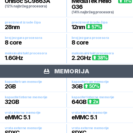
Unisoc SC9863A
MediaTek Helio
11
%
G36
(12% najbržeg procesora)
(14% najbržeg procesora)
preciznost izrade čipa
preciznost izrade čipa
28
nm
12
nm
57
%
broj jezgara procesora
broj jezgara procesora
8
core
8
core
maksimalni takt procesora
maksimalni takt procesora
1.6
GHz
2.2
GHz
38
%
MEMORIJA
kapacitet ram memorije
kapacitet ram memorije
2
GB
3
GB
50
%
kapacitet interne memorije
kapacitet interne memorije
32
GB
64
GB
2
x
vrsta interne memorije
vrsta interne memorije
eMMC 5.1
eMMC 5.1
vrsta externe memorije
vrsta externe memorije
SDXC
SDXC