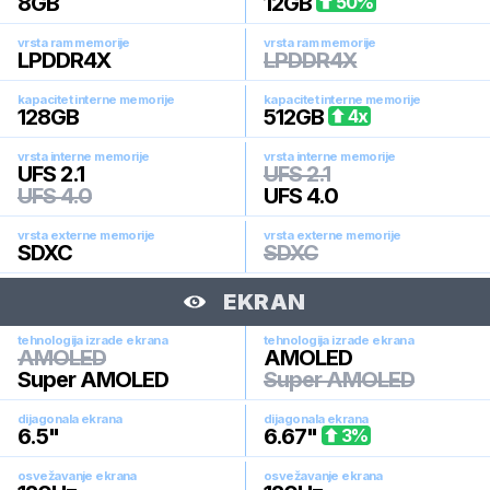
8
GB
12
GB
50
%
vrsta ram memorije
vrsta ram memorije
LPDDR4X
LPDDR4X
kapacitet interne memorije
kapacitet interne memorije
128
GB
512
GB
4
x
vrsta interne memorije
vrsta interne memorije
UFS 2.1
UFS 2.1
UFS 4.0
UFS 4.0
vrsta externe memorije
vrsta externe memorije
SDXC
SDXC
EKRAN
tehnologija izrade ekrana
tehnologija izrade ekrana
AMOLED
AMOLED
Super AMOLED
Super AMOLED
dijagonala ekrana
dijagonala ekrana
6.5
"
6.67
"
3
%
osvežavanje ekrana
osvežavanje ekrana