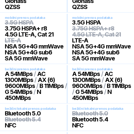
Glonass
Glonass
QZSS
QZSS
mobilni prenos podataka
mobilni prenos podataka
3.5G HSPA
3.5G HSPA
3.75G HSPA+ r8
3.75G HSPA+ r8
4.5G LTE-A, Cat 21
4.5G LTE-A, Cat 21
LTE-A
LTE-A
NSA 5G+4G mmWave
NSA 5G+4G mmWave
NSA 5G+4G sub6
NSA 5G+4G sub6
SA 5G mmWave
SA 5G mmWave
bežični prenos podataka
bežični prenos podataka
A 54MBps
/
AC
A 54MBps
/
AC
1300MBps
/
AX (6)
1300MBps
/
AX (6)
9600MBps
/
B 11MBps
/
9600MBps
/
B 11MBps
G 54MBps
/
N
/
G 54MBps
/
N
450MBps
450MBps
bežični lokalni prenos podataka
bežični lokalni prenos podataka
Bluetooth 5.0
Bluetooth 5.0
Bluetooth 5.4
Bluetooth 5.4
NFC
NFC