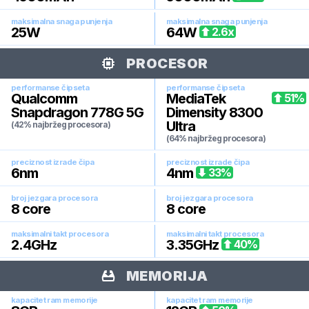
maksimalna snaga punjenja
maksimalna snaga punjenja
25
W
64
W
2.6
x
PROCESOR
performanse čipseta
performanse čipseta
Qualcomm
MediaTek
51
%
Snapdragon 778G 5G
Dimensity 8300
Ultra
(42% najbržeg procesora)
(64% najbržeg procesora)
preciznost izrade čipa
preciznost izrade čipa
6
nm
4
nm
33
%
broj jezgara procesora
broj jezgara procesora
8
core
8
core
maksimalni takt procesora
maksimalni takt procesora
2.4
GHz
3.35
GHz
40
%
MEMORIJA
kapacitet ram memorije
kapacitet ram memorije