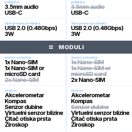
priključci
priključci
3.5mm audio
3.5mm audio
USB-C
USB-C
žični prenos podataka
žični prenos podataka
USB 2.0 (0.48Gbps)
USB 2.0 (0.48Gbps)
3W
3W
MODULI
slotovi za kartice
slotovi za kartice
1x Nano-SIM
1x Nano-SIM
1x Nano-SIM or
1x Nano-SIM or
microSD card
microSD card
2x Nano-SIM
2x Nano-SIM
senzori
senzori
Akcelerometar
Akcelerometar
Kompas
Kompas
Senzor dubine
Senzor dubine
Virtuelni senzor blizine
Virtuelni senzor blizine
Čitač otiska prsta
Čitač otiska prsta
Žiroskop
Žiroskop