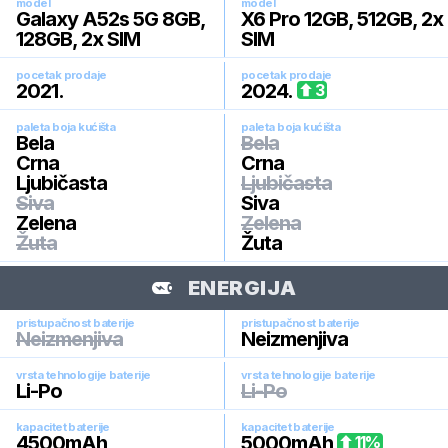
model
model
Galaxy A52s 5G 8GB,
X6 Pro 12GB, 512GB, 2x
128GB, 2x SIM
SIM
pocetak prodaje
pocetak prodaje
2021
.
2024
.
3
paleta boja kućišta
paleta boja kućišta
Bela
Bela
Crna
Crna
Ljubičasta
Ljubičasta
Siva
Siva
Zelena
Zelena
Žuta
Žuta
ENERGIJA
pristupačnost baterije
pristupačnost baterije
Neizmenjiva
Neizmenjiva
vrsta tehnologije baterije
vrsta tehnologije baterije
Li-Po
Li-Po
kapacitet baterije
kapacitet baterije
4500
mAh
5000
mAh
11
%