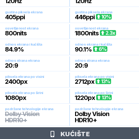
120
Hz
120
Hz
gustina piksela ekrana
gustina piksela ekrana
405
ppi
446
ppi
10
%
osvetljenost ekrana
osvetljenost ekrana
800
nits
1800
nits
2.3
x
odnos ekrana i kućišta
odnos ekrana i kućišta
84.9
%
90.1
%
6
%
odnos strana ekrana
odnos strana ekrana
20:9
20:9
piksela ekrana po visini
piksela ekrana po visini
2400
px
2712
px
13
%
piksela ekrana po širini
piksela ekrana po širini
1080
px
1220
px
13
%
podržane tehnologije ekrana
podržane tehnologije ekrana
Dolby Vision
Dolby Vision
HDR10+
HDR10+
KUĆIŠTE