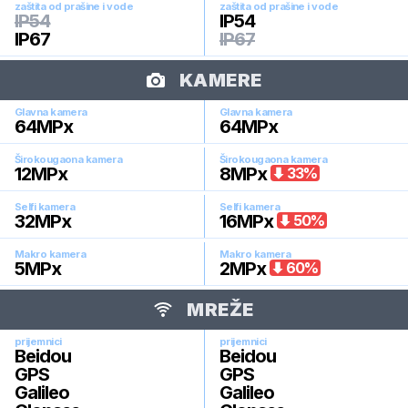
zaštita od prašine i vode
zaštita od prašine i vode
IP54
IP54
IP67
IP67
KAMERE
Glavna kamera
Glavna kamera
64
MPx
64
MPx
Širokougaona kamera
Širokougaona kamera
12
MPx
8
MPx
33
%
Selfi kamera
Selfi kamera
32
MPx
16
MPx
50
%
Makro kamera
Makro kamera
5
MPx
2
MPx
60
%
MREŽE
prijemnici
prijemnici
Beidou
Beidou
GPS
GPS
Galileo
Galileo