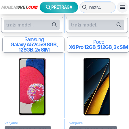
MOBILNI
SVET
.COM
PRETRAGA
Samsung
Poco
Galaxy A52s 5G
8GB,
X6 Pro
12GB, 512GB, 2x SIM
128GB, 2x SIM
varijante
varijante