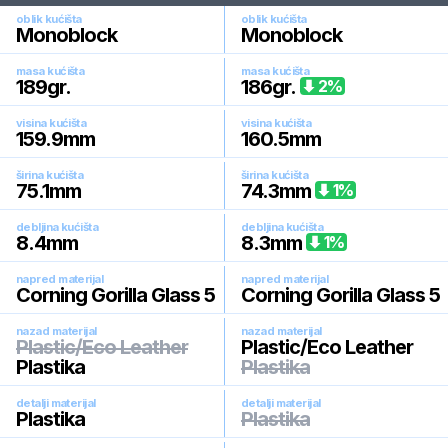
oblik kućišta
oblik kućišta
Monoblock
Monoblock
masa kućišta
masa kućišta
189
gr.
186
gr.
2
%
visina kućišta
visina kućišta
159.9
mm
160.5
mm
širina kućišta
širina kućišta
75.1
mm
74.3
mm
1
%
debljina kućišta
debljina kućišta
8.4
mm
8.3
mm
1
%
napred materijal
napred materijal
Corning Gorilla Glass 5
Corning Gorilla Glass 5
nazad materijal
nazad materijal
Plastic/Eco Leather
Plastic/Eco Leather
Plastika
Plastika
detalji materijal
detalji materijal
Plastika
Plastika