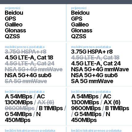
prijemnici
prijemnici
Beidou
Beidou
GPS
GPS
Galileo
Galileo
Glonass
Glonass
QZSS
QZSS
mobilni prenos podataka
mobilni prenos podataka
3.75G HSPA+ r8
3.75G HSPA+ r8
4.5G LTE-A, Cat 18
4.5G LTE-A, Cat 18
4.5G LTE-A, Cat 24
4.5G LTE-A, Cat 24
NSA 5G+4G mmWave
NSA 5G+4G mmWave
NSA 5G+4G sub6
NSA 5G+4G sub6
SA 5G mmWave
SA 5G mmWave
bežični prenos podataka
bežični prenos podataka
A 54MBps
/
AC
A 54MBps
/
AC
1300MBps
/
AX (6)
1300MBps
/
AX (6)
9600MBps
/
B 11MBps
/
9600MBps
/
B 11MBps
G 54MBps
/
N
/
G 54MBps
/
N
450MBps
450MBps
bežični lokalni prenos podataka
bežični lokalni prenos podataka