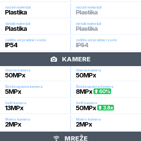
nazad materijal
nazad materijal
Plastika
Plastika
detalji materijal
detalji materijal
Plastika
Plastika
zaštita od prašine i vode
zaštita od prašine i vode
IP54
IP54
KAMERE
Glavna kamera
Glavna kamera
50
MPx
50
MPx
Širokougaona kamera
Širokougaona kamera
5
MPx
8
MPx
60
%
Selfi kamera
Selfi kamera
13
MPx
50
MPx
3.8
x
Makro kamera
Makro kamera
2
MPx
2
MPx
MREŽE