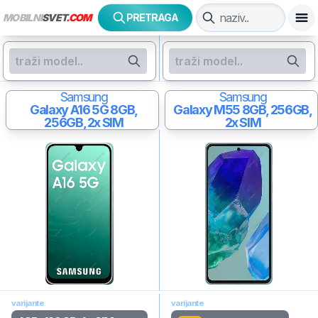
MOBILNI
SVET
.COM
PRETRAGA
Samsung
Samsung
Galaxy A16 5G
8GB,
Galaxy M55
8GB, 256GB,
256GB, 2x SIM
2x SIM
varijante
varijante