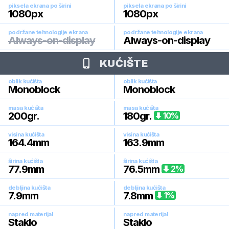
piksela ekrana po širini
piksela ekrana po širini
1080
px
1080
px
podržane tehnologije ekrana
podržane tehnologije ekrana
Always-on-display
Always-on-display
KUĆIŠTE
oblik kućišta
oblik kućišta
Monoblock
Monoblock
masa kućišta
masa kućišta
200
gr.
180
gr.
10
%
visina kućišta
visina kućišta
164.4
mm
163.9
mm
širina kućišta
širina kućišta
77.9
mm
76.5
mm
2
%
debljina kućišta
debljina kućišta
7.9
mm
7.8
mm
1
%
napred materijal
napred materijal
Staklo
Staklo