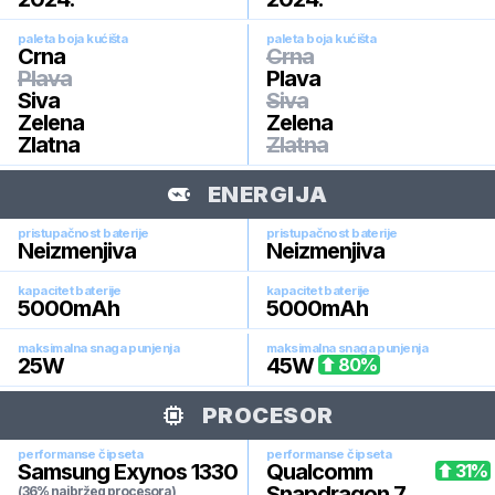
paleta boja kućišta
paleta boja kućišta
Crna
Crna
Plava
Plava
Siva
Siva
Zelena
Zelena
Zlatna
Zlatna
ENERGIJA
pristupačnost baterije
pristupačnost baterije
Neizmenjiva
Neizmenjiva
kapacitet baterije
kapacitet baterije
5000
mAh
5000
mAh
maksimalna snaga punjenja
maksimalna snaga punjenja
25
W
45
W
80
%
PROCESOR
performanse čipseta
performanse čipseta
Samsung Exynos 1330
Qualcomm
31
%
Snapdragon 7
(36% najbržeg procesora)