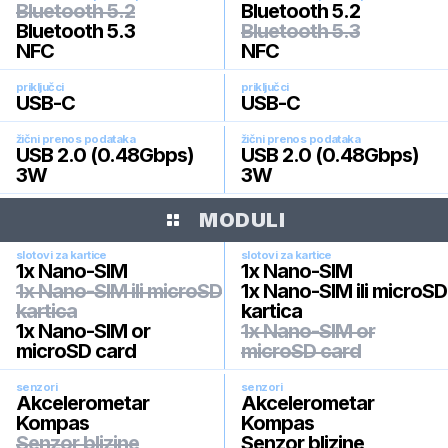
Bluetooth 5.2
Bluetooth 5.2
Bluetooth 5.3
Bluetooth 5.3
NFC
NFC
priključci
priključci
USB-C
USB-C
žični prenos podataka
žični prenos podataka
USB 2.0 (0.48Gbps)
USB 2.0 (0.48Gbps)
3W
3W
MODULI
slotovi za kartice
slotovi za kartice
1x Nano-SIM
1x Nano-SIM
1x Nano-SIM ili microSD
1x Nano-SIM ili microSD
kartica
kartica
1x Nano-SIM or
1x Nano-SIM or
microSD card
microSD card
senzori
senzori
Akcelerometar
Akcelerometar
Kompas
Kompas
Senzor blizine
Senzor blizine