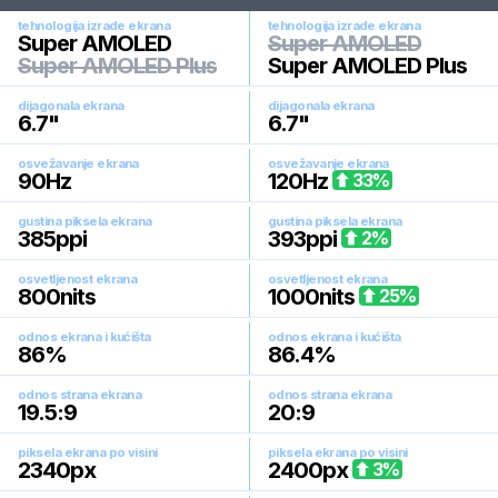
tehnologija izrade ekrana
tehnologija izrade ekrana
Super AMOLED
Super AMOLED
Super AMOLED Plus
Super AMOLED Plus
dijagonala ekrana
dijagonala ekrana
6.7
"
6.7
"
osvežavanje ekrana
osvežavanje ekrana
90
Hz
120
Hz
33
%
gustina piksela ekrana
gustina piksela ekrana
385
ppi
393
ppi
2
%
osvetljenost ekrana
osvetljenost ekrana
800
nits
1000
nits
25
%
odnos ekrana i kućišta
odnos ekrana i kućišta
86
%
86.4
%
odnos strana ekrana
odnos strana ekrana
19.5:9
20:9
piksela ekrana po visini
piksela ekrana po visini
2340
px
2400
px
3
%