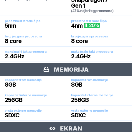
Gen 1
(47% najbržeg procesora)
preciznost izrade čipa
preciznost izrade čipa
5
nm
4
nm
20
%
broj jezgara procesora
broj jezgara procesora
8
core
8
core
maksimalni takt procesora
maksimalni takt procesora
2.4
GHz
2.4
GHz
MEMORIJA
kapacitet ram memorije
kapacitet ram memorije
8
GB
8
GB
kapacitet interne memorije
kapacitet interne memorije
256
GB
256
GB
vrsta externe memorije
vrsta externe memorije
SDXC
SDXC
EKRAN