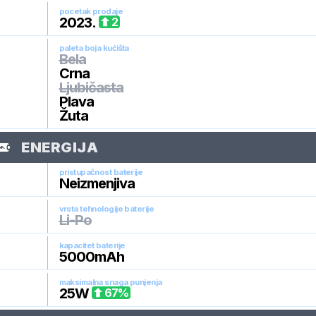
pocetak prodaje
2023
.
2
paleta boja kućišta
Bela
Crna
Ljubičasta
Plava
Žuta
ENERGIJA
pristupačnost baterije
Neizmenjiva
vrsta tehnologije baterije
Li-Po
kapacitet baterije
5000
mAh
maksimalna snaga punjenja
25
W
67
%