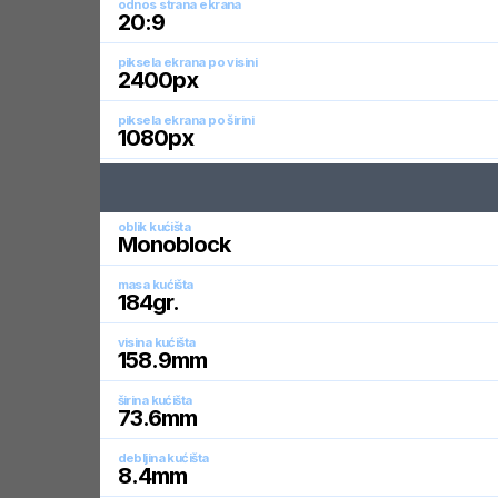
odnos strana ekrana
20:9
piksela ekrana po visini
2400
px
piksela ekrana po širini
1080
px
oblik kućišta
Monoblock
masa kućišta
184
gr.
visina kućišta
158.9
mm
širina kućišta
73.6
mm
debljina kućišta
8.4
mm