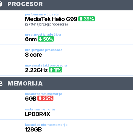
PROCESOR
performanse čipseta
MediaTek Helio G99
39
%
(27% najbržeg procesora)
preciznost izrade čipa
6
nm
50
%
broj jezgara procesora
8
core
maksimalni takt procesora
2.22
GHz
11
%
MEMORIJA
kapacitet ram memorije
6
GB
25
%
vrsta ram memorije
LPDDR4X
kapacitet interne memorije
128
GB