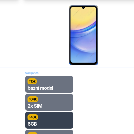
varijante
115
€
bazni model
104
€
2x SIM
140
€
6GB