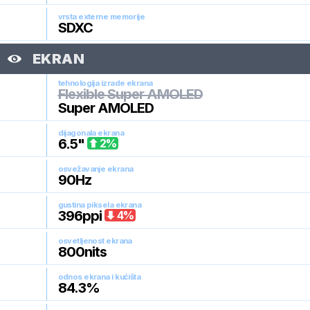
vrsta externe memorije
SDXC
EKRAN
tehnologija izrade ekrana
Flexible Super AMOLED
Super AMOLED
dijagonala ekrana
6.5
"
2
%
osvežavanje ekrana
90
Hz
gustina piksela ekrana
396
ppi
4
%
osvetljenost ekrana
800
nits
odnos ekrana i kućišta
84.3
%