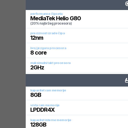
performanse čipseta
MediaTek Helio G80
(20% najbržeg procesora)
preciznost izrade čipa
12
nm
broj jezgara procesora
8
core
maksimalni takt procesora
2
GHz
kapacitet ram memorije
8
GB
vrsta ram memorije
LPDDR4X
kapacitet interne memorije
128
GB