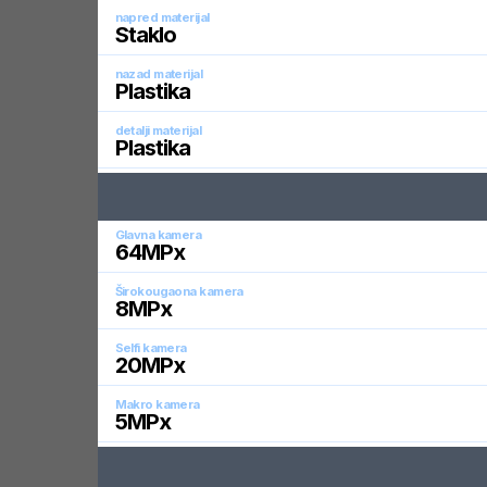
napred materijal
Staklo
nazad materijal
Plastika
detalji materijal
Plastika
Glavna kamera
64
MPx
Širokougaona kamera
8
MPx
Selfi kamera
20
MPx
Makro kamera
5
MPx