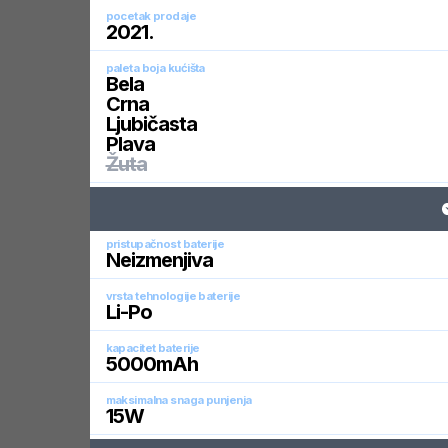
pocetak prodaje
2021
.
paleta boja kućišta
Bela
Crna
Ljubičasta
Plava
Žuta
pristupačnost baterije
Neizmenjiva
vrsta tehnologije baterije
Li-Po
kapacitet baterije
5000
mAh
maksimalna snaga punjenja
15
W