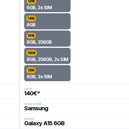
125
€
6GB, 2x SIM
145
€
8GB
161
€
8GB, 256GB
160
€
8GB, 256GB, 2x SIM
135
€
8GB, 2x SIM
cena
140
€*
proizvođač
Samsung
model
Galaxy A15 6GB