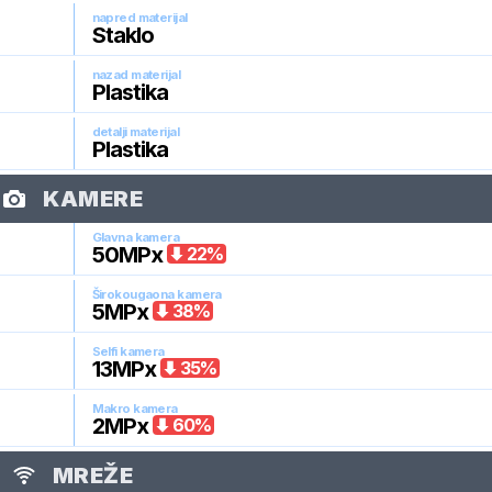
napred materijal
Staklo
nazad materijal
Plastika
detalji materijal
Plastika
KAMERE
Glavna kamera
50
MPx
22
%
Širokougaona kamera
5
MPx
38
%
Selfi kamera
13
MPx
35
%
Makro kamera
2
MPx
60
%
MREŽE