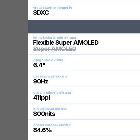
vrsta externe memorije
SDXC
tehnologija izrade ekrana
Flexible Super AMOLED
Super AMOLED
dijagonala ekrana
6.4
"
osvežavanje ekrana
90
Hz
gustina piksela ekrana
411
ppi
osvetljenost ekrana
800
nits
odnos ekrana i kućišta
84.6
%