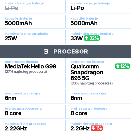
vrsta tehnologije baterije
vrsta tehnologije baterije
Li-Po
Li-Po
kapacitet baterije
kapacitet baterije
5000
mAh
5000
mAh
maksimalna snaga punjenja
maksimalna snaga punjenja
25
W
33
W
32
%
PROCESOR
performanse čipseta
performanse čipseta
MediaTek Helio G99
Qualcomm
12
%
Snapdragon
(27% najbržeg procesora)
695 5G
(30% najbržeg procesora)
preciznost izrade čipa
preciznost izrade čipa
6
nm
6
nm
broj jezgara procesora
broj jezgara procesora
8
core
8
core
maksimalni takt procesora
maksimalni takt procesora
2.22
GHz
2.2
GHz
1
%