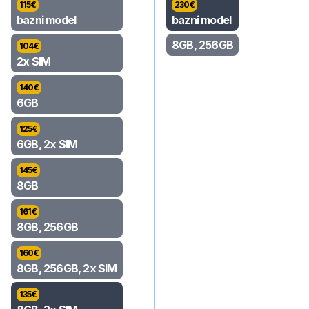
115
€
230
€
bazni model
bazni model
8GB, 256GB
104
€
2x SIM
140
€
6GB
125
€
6GB, 2x SIM
145
€
8GB
161
€
8GB, 256GB
160
€
8GB, 256GB, 2x SIM
135
€