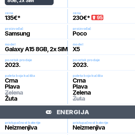
8GB, 2x SIM
cena
cena
135
€*
230
€*
95
proizvođač
proizvođač
Samsung
Poco
model
model
Galaxy A15 8GB, 2x SIM
X5
pocetak prodaje
pocetak prodaje
2023
.
2023
.
paleta boja kućišta
paleta boja kućišta
Crna
Crna
Plava
Plava
Zelena
Zelena
Žuta
Žuta
ENERGIJA
pristupačnost baterije
pristupačnost baterije
Neizmenjiva
Neizmenjiva