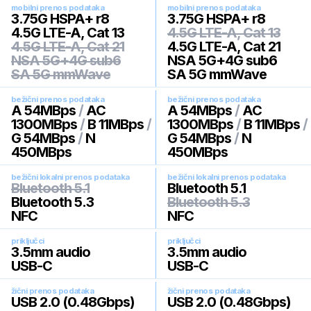
mobilni prenos podataka
mobilni prenos podataka
3.75G HSPA+ r8
3.75G HSPA+ r8
4.5G LTE-A, Cat 13
4.5G LTE-A, Cat 13
4.5G LTE-A, Cat 21
4.5G LTE-A, Cat 21
NSA 5G+4G sub6
NSA 5G+4G sub6
SA 5G mmWave
SA 5G mmWave
bežični prenos podataka
bežični prenos podataka
A 54MBps
/
AC
A 54MBps
/
AC
1300MBps
/
B 11MBps
/
1300MBps
/
B 11MBps
/
G 54MBps
/
N
G 54MBps
/
N
450MBps
450MBps
bežični lokalni prenos podataka
bežični lokalni prenos podataka
Bluetooth 5.1
Bluetooth 5.1
Bluetooth 5.3
Bluetooth 5.3
NFC
NFC
priključci
priključci
3.5mm audio
3.5mm audio
USB-C
USB-C
žični prenos podataka
žični prenos podataka
USB 2.0 (0.48Gbps)
USB 2.0 (0.48Gbps)