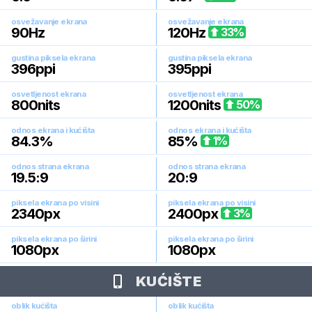
osvežavanje ekrana
osvežavanje ekrana
90
Hz
120
Hz
33
%
gustina piksela ekrana
gustina piksela ekrana
396
ppi
395
ppi
osvetljenost ekrana
osvetljenost ekrana
800
nits
1200
nits
50
%
odnos ekrana i kućišta
odnos ekrana i kućišta
84.3
%
85
%
1
%
odnos strana ekrana
odnos strana ekrana
19.5:9
20:9
piksela ekrana po visini
piksela ekrana po visini
2340
px
2400
px
3
%
piksela ekrana po širini
piksela ekrana po širini
1080
px
1080
px
KUĆIŠTE
oblik kućišta
oblik kućišta