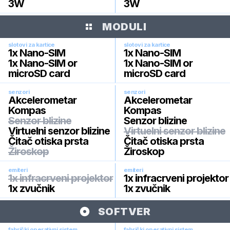
3W
3W
MODULI
slotovi za kartice
slotovi za kartice
1x Nano-SIM
1x Nano-SIM
1x Nano-SIM or
1x Nano-SIM or
microSD card
microSD card
senzori
senzori
Akcelerometar
Akcelerometar
Kompas
Kompas
Senzor blizine
Senzor blizine
Virtuelni senzor blizine
Virtuelni senzor blizine
Čitač otiska prsta
Čitač otiska prsta
Žiroskop
Žiroskop
emiteri
emiteri
1x infracrveni projektor
1x infracrveni projektor
1x zvučnik
1x zvučnik
SOFTVER
fabrički operativni sistem
fabrički operativni sistem