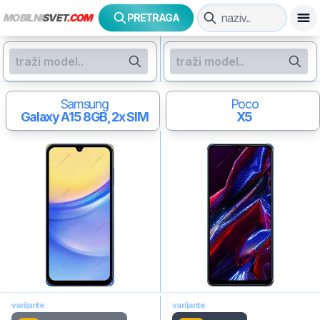
MOBILNI
SVET
.COM
PRETRAGA
Samsung
Poco
Galaxy A15
8GB, 2x SIM
X5
varijante
varijante