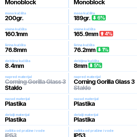
Monoblock
Monoblock
masa kućišta
masa kućišta
200
gr.
189
gr.
6
%
visina kućišta
visina kućišta
160.1
mm
165.9
mm
4
%
širina kućišta
širina kućišta
76.8
mm
76.2
mm
1
%
debljina kućišta
debljina kućišta
8.4
mm
8
mm
5
%
napred materijal
napred materijal
Corning Gorilla Glass 3
Corning Gorilla Glass 3
Staklo
Staklo
nazad materijal
nazad materijal
Plastika
Plastika
detalji materijal
detalji materijal
Plastika
Plastika
zaštita od prašine i vode
zaštita od prašine i vode
IP53
IP53