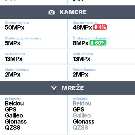
KAMERE
Glavna kamera
Glavna kamera
50
MPx
48
MPx
4
%
Širokougaona kamera
Širokougaona kamera
5
MPx
8
MPx
60
%
Selfi kamera
Selfi kamera
13
MPx
13
MPx
Makro kamera
Makro kamera
2
MPx
2
MPx
MREŽE
prijemnici
prijemnici
Beidou
Beidou
GPS
GPS
Galileo
Galileo
Glonass
Glonass
QZSS
QZSS