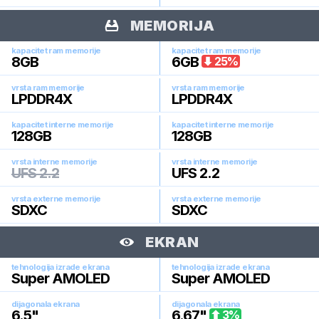
MEMORIJA
kapacitet ram memorije
kapacitet ram memorije
8
GB
6
GB
25
%
vrsta ram memorije
vrsta ram memorije
LPDDR4X
LPDDR4X
kapacitet interne memorije
kapacitet interne memorije
128
GB
128
GB
vrsta interne memorije
vrsta interne memorije
UFS 2.2
UFS 2.2
vrsta externe memorije
vrsta externe memorije
SDXC
SDXC
EKRAN
tehnologija izrade ekrana
tehnologija izrade ekrana
Super AMOLED
Super AMOLED
dijagonala ekrana
dijagonala ekrana
6.5
"
6.67
"
3
%