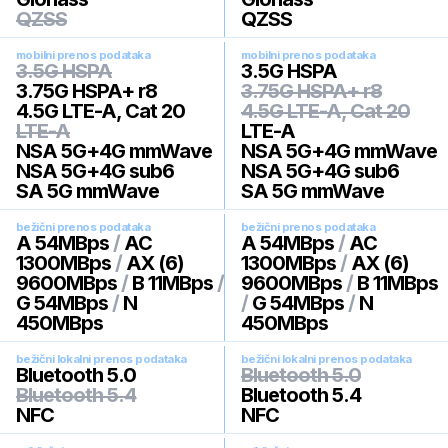
QZSS
QZSS
mobilni prenos podataka
mobilni prenos podataka
3.5G HSPA
3.5G HSPA
3.75G HSPA+ r8
3.75G HSPA+ r8
4.5G LTE-A, Cat 20
4.5G LTE-A, Cat 20
LTE-A
LTE-A
NSA 5G+4G mmWave
NSA 5G+4G mmWave
NSA 5G+4G sub6
NSA 5G+4G sub6
SA 5G mmWave
SA 5G mmWave
bežični prenos podataka
bežični prenos podataka
A 54MBps
/
AC
A 54MBps
/
AC
1300MBps
/
AX (6)
1300MBps
/
AX (6)
9600MBps
/
B 11MBps
/
9600MBps
/
B 11MBps
G 54MBps
/
N
/
G 54MBps
/
N
450MBps
450MBps
bežični lokalni prenos podataka
bežični lokalni prenos podataka
Bluetooth 5.0
Bluetooth 5.0
Bluetooth 5.4
Bluetooth 5.4
NFC
NFC