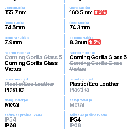
visina kućišta
visina kućišta
155.7
mm
160.5
mm
3
%
širina kućišta
širina kućišta
74.5
mm
74.3
mm
debljina kućišta
debljina kućišta
7.9
mm
8.3
mm
5
%
napred materijal
napred materijal
Corning Gorilla Glass 5
Corning Gorilla Glass 5
Corning Gorilla Glass
Corning Gorilla Glass
Victus
Victus
nazad materijal
nazad materijal
Plastic/Eco Leather
Plastic/Eco Leather
Plastika
Plastika
detalji materijal
detalji materijal
Metal
Metal
zaštita od prašine i vode
zaštita od prašine i vode
IP54
IP54
IP68
IP68