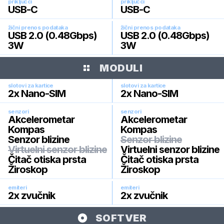
priključci
priključci
USB-C
USB-C
žični prenos podataka
žični prenos podataka
USB 2.0 (0.48Gbps)
USB 2.0 (0.48Gbps)
3W
3W
MODULI
slotovi za kartice
slotovi za kartice
2x Nano-SIM
2x Nano-SIM
senzori
senzori
Akcelerometar
Akcelerometar
Kompas
Kompas
Senzor blizine
Senzor blizine
Virtuelni senzor blizine
Virtuelni senzor blizine
Čitač otiska prsta
Čitač otiska prsta
Žiroskop
Žiroskop
emiteri
emiteri
2x zvučnik
2x zvučnik
SOFTVER