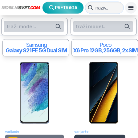
MOBILNI
SVET
.COM
PRETRAGA
Samsung
Poco
Galaxy S21 FE 5G
Dual SIM
X6 Pro
12GB, 256GB, 2x SIM
varijante
varijante