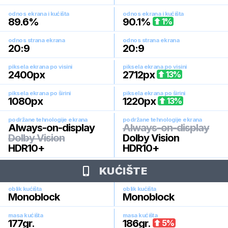
odnos ekrana i kućišta
odnos ekrana i kućišta
89.6
%
90.1
%
1
%
odnos strana ekrana
odnos strana ekrana
20:9
20:9
piksela ekrana po visini
piksela ekrana po visini
2400
px
2712
px
13
%
piksela ekrana po širini
piksela ekrana po širini
1080
px
1220
px
13
%
podržane tehnologije ekrana
podržane tehnologije ekrana
Always-on-display
Always-on-display
Dolby Vision
Dolby Vision
HDR10+
HDR10+
KUĆIŠTE
oblik kućišta
oblik kućišta
Monoblock
Monoblock
masa kućišta
masa kućišta
177
gr.
186
gr.
5
%