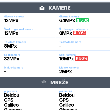
KAMERE
Glavna kamera
Glavna kamera
12
MPx
64
MPx
5.3
x
Širokougaona kamera
Širokougaona kamera
12
MPx
8
MPx
33
%
Telefoto kamera
Telefoto kamera
8
MPx
-
Selfi kamera
Selfi kamera
32
MPx
16
MPx
50
%
Makro kamera
Makro kamera
-
2
MPx
MREŽE
prijemnici
prijemnici
Beidou
Beidou
GPS
GPS
Galileo
Galileo
Glonass
Glonass