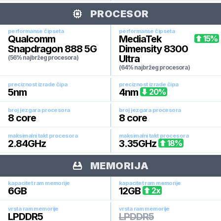
PROCESOR
performanse čipseta
performanse čipseta
Qualcomm
MediaTek
15
%
Snapdragon 888 5G
Dimensity 8300
Ultra
(56% najbržeg procesora)
(64% najbržeg procesora)
preciznost izrade čipa
preciznost izrade čipa
5
nm
4
nm
20
%
broj jezgara procesora
broj jezgara procesora
8
core
8
core
maksimalni takt procesora
maksimalni takt procesora
2.84
GHz
3.35
GHz
18
%
MEMORIJA
kapacitet ram memorije
kapacitet ram memorije
6
GB
12
GB
2
x
vrsta ram memorije
vrsta ram memorije
LPDDR5
LPDDR5