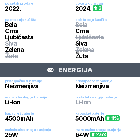
pocetak prodaje
pocetak prodaje
2022
.
2024
.
2
paleta boja kućišta
paleta boja kućišta
Bela
Bela
Crna
Crna
Ljubičasta
Ljubičasta
Siva
Siva
Zelena
Zelena
Žuta
Žuta
ENERGIJA
pristupačnost baterije
pristupačnost baterije
Neizmenjiva
Neizmenjiva
vrsta tehnologije baterije
vrsta tehnologije baterije
Li-Ion
Li-Ion
kapacitet baterije
kapacitet baterije
4500
mAh
5000
mAh
11
%
maksimalna snaga punjenja
maksimalna snaga punjenja
25
W
64
W
2.6
x