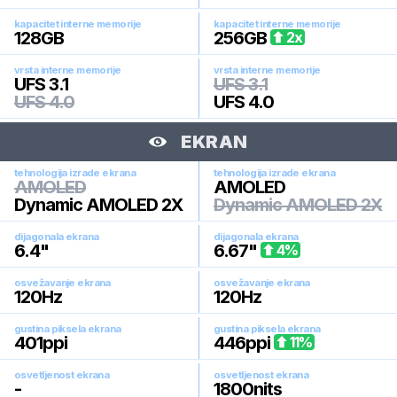
kapacitet interne memorije
kapacitet interne memorije
128
GB
256
GB
2
x
vrsta interne memorije
vrsta interne memorije
UFS 3.1
UFS 3.1
UFS 4.0
UFS 4.0
EKRAN
tehnologija izrade ekrana
tehnologija izrade ekrana
AMOLED
AMOLED
Dynamic AMOLED 2X
Dynamic AMOLED 2X
dijagonala ekrana
dijagonala ekrana
6.4
"
6.67
"
4
%
osvežavanje ekrana
osvežavanje ekrana
120
Hz
120
Hz
gustina piksela ekrana
gustina piksela ekrana
401
ppi
446
ppi
11
%
osvetljenost ekrana
osvetljenost ekrana
-
1800
nits