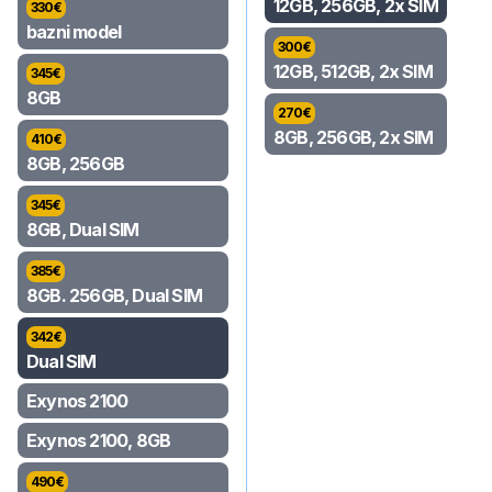
12GB, 256GB, 2x SIM
330
€
bazni model
300
€
12GB, 512GB, 2x SIM
345
€
8GB
270
€
8GB, 256GB, 2x SIM
410
€
8GB, 256GB
345
€
8GB, Dual SIM
385
€
8GB. 256GB, Dual SIM
342
€
Dual SIM
Exynos 2100
Exynos 2100, 8GB
490
€