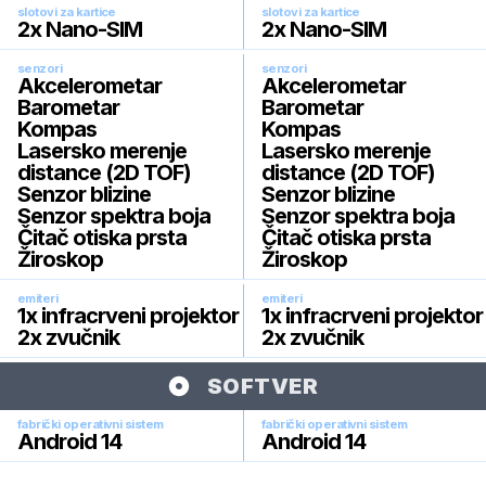
slotovi za kartice
slotovi za kartice
2x Nano-SIM
2x Nano-SIM
senzori
senzori
Akcelerometar
Akcelerometar
Barometar
Barometar
Kompas
Kompas
Lasersko merenje
Lasersko merenje
distance (2D TOF)
distance (2D TOF)
Senzor blizine
Senzor blizine
Senzor spektra boja
Senzor spektra boja
Čitač otiska prsta
Čitač otiska prsta
Žiroskop
Žiroskop
emiteri
emiteri
1x infracrveni projektor
1x infracrveni projektor
2x zvučnik
2x zvučnik
SOFTVER
fabrički operativni sistem
fabrički operativni sistem
Android 14
Android 14