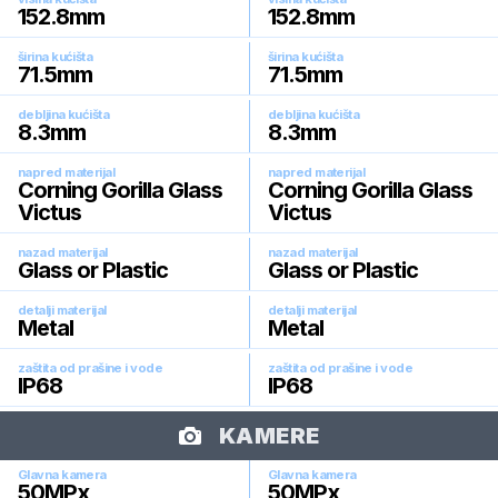
152.8
mm
152.8
mm
širina kućišta
širina kućišta
71.5
mm
71.5
mm
debljina kućišta
debljina kućišta
8.3
mm
8.3
mm
napred materijal
napred materijal
Corning Gorilla Glass
Corning Gorilla Glass
Victus
Victus
nazad materijal
nazad materijal
Glass or Plastic
Glass or Plastic
detalji materijal
detalji materijal
Metal
Metal
zaštita od prašine i vode
zaštita od prašine i vode
IP68
IP68
KAMERE
Glavna kamera
Glavna kamera
50
MPx
50
MPx