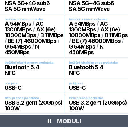
NSA 5G+4G sub6
NSA 5G+4G sub6
SA 5G mmWave
SA 5G mmWave
bežični prenos podataka
bežični prenos podataka
A 54MBps
/
AC
A 54MBps
/
AC
1300MBps
/
AX (6e)
1300MBps
/
AX (6e)
10000MBps
/
B 11MBps
10000MBps
/
B 11MBps
/
BE (7) 46000MBps
/
/
BE (7) 46000MBps
/
G 54MBps
/
N
G 54MBps
/
N
450MBps
450MBps
bežični lokalni prenos podataka
bežični lokalni prenos podataka
Bluetooth 5.4
Bluetooth 5.4
NFC
NFC
priključci
priključci
USB-C
USB-C
žični prenos podataka
žični prenos podataka
USB 3.2 gen1 (20Gbps)
USB 3.2 gen1 (20Gbps)
100W
100W
MODULI