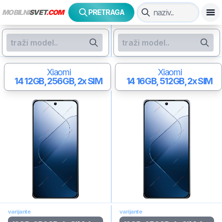
MOBILNI
SVET
.COM
PRETRAGA
Xiaomi
Xiaomi
14
12GB, 256GB, 2x SIM
14
16GB, 512GB, 2x SIM
varijante
varijante