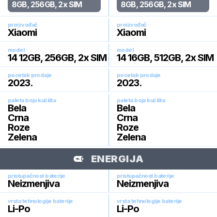
8GB, 256GB, 2x SIM
8GB, 256GB, 2x SIM
proizvođač
proizvođač
Xiaomi
Xiaomi
model
model
14 12GB, 256GB, 2x SIM
14 16GB, 512GB, 2x SIM
pocetak prodaje
pocetak prodaje
2023
.
2023
.
paleta boja kućišta
paleta boja kućišta
Bela
Bela
Crna
Crna
Roze
Roze
Zelena
Zelena
ENERGIJA
pristupačnost baterije
pristupačnost baterije
Neizmenjiva
Neizmenjiva
vrsta tehnologije baterije
vrsta tehnologije baterije
Li-Po
Li-Po