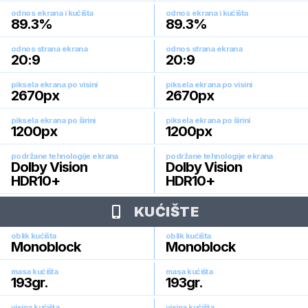
odnos ekrana i kućišta
odnos ekrana i kućišta
89.3
%
89.3
%
odnos strana ekrana
odnos strana ekrana
20:9
20:9
piksela ekrana po visini
piksela ekrana po visini
2670
px
2670
px
piksela ekrana po širini
piksela ekrana po širini
1200
px
1200
px
podržane tehnologije ekrana
podržane tehnologije ekrana
Dolby Vision
Dolby Vision
HDR10+
HDR10+
KUĆIŠTE
oblik kućišta
oblik kućišta
Monoblock
Monoblock
masa kućišta
masa kućišta
193
gr.
193
gr.
visina kućišta
visina kućišta