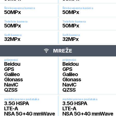
Širokougaona kamera
Širokougaona kamera
50
MPx
50
MPx
Telefoto kamera
Telefoto kamera
50
MPx
50
MPx
Selfi kamera
Selfi kamera
32
MPx
32
MPx
MREŽE
prijemnici
prijemnici
Beidou
Beidou
GPS
GPS
Galileo
Galileo
Glonass
Glonass
NavIC
NavIC
QZSS
QZSS
mobilni prenos podataka
mobilni prenos podataka
3.5G HSPA
3.5G HSPA
LTE-A
LTE-A
NSA 5G+4G mmWave
NSA 5G+4G mmWave