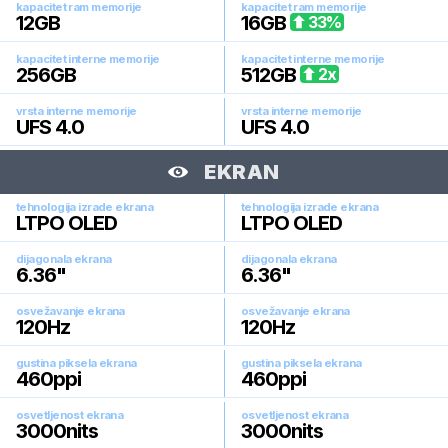
kapacitet ram memorije
kapacitet ram memorije
12
GB
16
GB
33
%
kapacitet interne memorije
kapacitet interne memorije
256
GB
512
GB
2
x
vrsta interne memorije
vrsta interne memorije
UFS 4.0
UFS 4.0
EKRAN
tehnologija izrade ekrana
tehnologija izrade ekrana
LTPO OLED
LTPO OLED
dijagonala ekrana
dijagonala ekrana
6.36
"
6.36
"
osvežavanje ekrana
osvežavanje ekrana
120
Hz
120
Hz
gustina piksela ekrana
gustina piksela ekrana
460
ppi
460
ppi
osvetljenost ekrana
osvetljenost ekrana
3000
nits
3000
nits