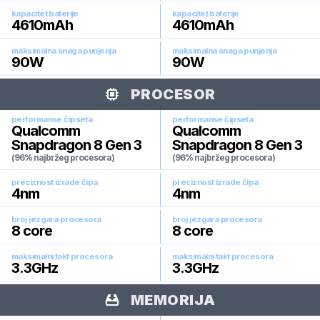
kapacitet baterije
kapacitet baterije
4610
mAh
4610
mAh
maksimalna snaga punjenja
maksimalna snaga punjenja
90
W
90
W
PROCESOR
performanse čipseta
performanse čipseta
Qualcomm
Qualcomm
Snapdragon 8 Gen 3
Snapdragon 8 Gen 3
(96% najbržeg procesora)
(96% najbržeg procesora)
preciznost izrade čipa
preciznost izrade čipa
4
nm
4
nm
broj jezgara procesora
broj jezgara procesora
8
core
8
core
maksimalni takt procesora
maksimalni takt procesora
3.3
GHz
3.3
GHz
MEMORIJA