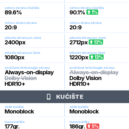
odnos ekrana i kućišta
odnos ekrana i kućišta
89.6
%
90.1
%
1
%
odnos strana ekrana
odnos strana ekrana
20:9
20:9
piksela ekrana po visini
piksela ekrana po visini
2400
px
2712
px
13
%
piksela ekrana po širini
piksela ekrana po širini
1080
px
1220
px
13
%
podržane tehnologije ekrana
podržane tehnologije ekrana
Always-on-display
Always-on-display
Dolby Vision
Dolby Vision
HDR10+
HDR10+
KUĆIŠTE
oblik kućišta
oblik kućišta
Monoblock
Monoblock
masa kućišta
masa kućišta
177
gr.
186
gr.
5
%