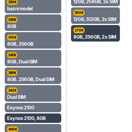
12GB, 256GB, 2x SIM
330
€
bazni model
300
€
12GB, 512GB, 2x SIM
345
€
8GB
270
€
8GB, 256GB, 2x SIM
410
€
8GB, 256GB
345
€
8GB, Dual SIM
385
€
8GB. 256GB, Dual SIM
342
€
Dual SIM
Exynos 2100
Exynos 2100, 8GB
490
€