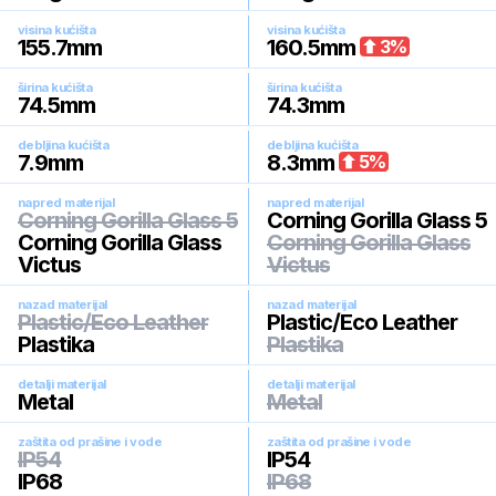
visina kućišta
visina kućišta
155.7
mm
160.5
mm
3
%
širina kućišta
širina kućišta
74.5
mm
74.3
mm
debljina kućišta
debljina kućišta
7.9
mm
8.3
mm
5
%
napred materijal
napred materijal
Corning Gorilla Glass 5
Corning Gorilla Glass 5
Corning Gorilla Glass
Corning Gorilla Glass
Victus
Victus
nazad materijal
nazad materijal
Plastic/Eco Leather
Plastic/Eco Leather
Plastika
Plastika
detalji materijal
detalji materijal
Metal
Metal
zaštita od prašine i vode
zaštita od prašine i vode
IP54
IP54
IP68
IP68