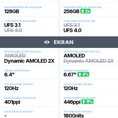
kapacitet interne memorije
kapacitet interne memorije
128
GB
256
GB
2
x
vrsta interne memorije
vrsta interne memorije
UFS 3.1
UFS 3.1
UFS 4.0
UFS 4.0
EKRAN
tehnologija izrade ekrana
tehnologija izrade ekrana
AMOLED
AMOLED
Dynamic AMOLED 2X
Dynamic AMOLED 2X
dijagonala ekrana
dijagonala ekrana
6.4
"
6.67
"
4
%
osvežavanje ekrana
osvežavanje ekrana
120
Hz
120
Hz
gustina piksela ekrana
gustina piksela ekrana
401
ppi
446
ppi
11
%
osvetljenost ekrana
osvetljenost ekrana
-
1800
nits