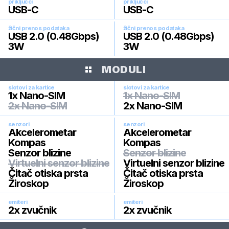
priključci
priključci
USB-C
USB-C
žični prenos podataka
žični prenos podataka
USB 2.0 (0.48Gbps)
USB 2.0 (0.48Gbps)
3W
3W
MODULI
slotovi za kartice
slotovi za kartice
1x Nano-SIM
1x Nano-SIM
2x Nano-SIM
2x Nano-SIM
senzori
senzori
Akcelerometar
Akcelerometar
Kompas
Kompas
Senzor blizine
Senzor blizine
Virtuelni senzor blizine
Virtuelni senzor blizine
Čitač otiska prsta
Čitač otiska prsta
Žiroskop
Žiroskop
emiteri
emiteri
2x zvučnik
2x zvučnik