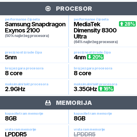
PROCESOR
performanse čipseta
performanse čipseta
Samsung Snapdragon
MediaTek
28
%
Exynos 2100
Dimensity 8300
Ultra
(50% najbržeg procesora)
(64% najbržeg procesora)
preciznost izrade čipa
preciznost izrade čipa
5
nm
4
nm
20
%
broj jezgara procesora
broj jezgara procesora
8
core
8
core
maksimalni takt procesora
maksimalni takt procesora
2.9
GHz
3.35
GHz
16
%
MEMORIJA
kapacitet ram memorije
kapacitet ram memorije
8
GB
8
GB
vrsta ram memorije
vrsta ram memorije
LPDDR5
LPDDR5