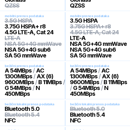
QZSS
QZSS
mobilni prenos podataka
mobilni prenos podataka
3.5G HSPA
3.5G HSPA
3.75G HSPA+ r8
3.75G HSPA+ r8
4.5G LTE-A, Cat 24
4.5G LTE-A, Cat 24
LTE-A
LTE-A
NSA 5G+4G mmWave
NSA 5G+4G mmWave
NSA 5G+4G sub6
NSA 5G+4G sub6
SA 5G mmWave
SA 5G mmWave
bežični prenos podataka
bežični prenos podataka
A 54MBps
/
AC
A 54MBps
/
AC
1300MBps
/
AX (6)
1300MBps
/
AX (6)
9600MBps
/
B 11MBps
/
9600MBps
/
B 11MBps
G 54MBps
/
N
/
G 54MBps
/
N
450MBps
450MBps
bežični lokalni prenos podataka
bežični lokalni prenos podataka
Bluetooth 5.0
Bluetooth 5.0
Bluetooth 5.4
Bluetooth 5.4
NFC
NFC