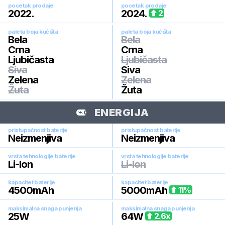
pocetak prodaje
pocetak prodaje
2022
.
2024
.
2
paleta boja kućišta
paleta boja kućišta
Bela
Bela
Crna
Crna
Ljubičasta
Ljubičasta
Siva
Siva
Zelena
Zelena
Žuta
Žuta
ENERGIJA
pristupačnost baterije
pristupačnost baterije
Neizmenjiva
Neizmenjiva
vrsta tehnologije baterije
vrsta tehnologije baterije
Li-Ion
Li-Ion
kapacitet baterije
kapacitet baterije
4500
mAh
5000
mAh
11
%
maksimalna snaga punjenja
maksimalna snaga punjenja
25
W
64
W
2.6
x