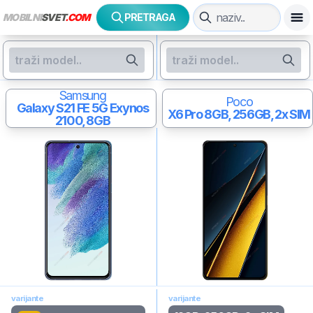
MOBILNI
SVET
.COM
PRETRAGA
Samsung
Poco
Galaxy S21 FE 5G
Exynos
X6 Pro
8GB, 256GB, 2x SIM
2100, 8GB
varijante
varijante