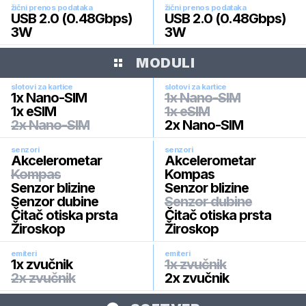
žični prenos podataka
žični prenos podataka
USB 2.0 (0.48Gbps)
USB 2.0 (0.48Gbps)
3W
3W
MODULI
slotovi za kartice
slotovi za kartice
1x Nano-SIM
1x Nano-SIM
1x eSIM
1x eSIM
2x Nano-SIM
2x Nano-SIM
senzori
senzori
Akcelerometar
Akcelerometar
Kompas
Kompas
Senzor blizine
Senzor blizine
Senzor dubine
Senzor dubine
Čitač otiska prsta
Čitač otiska prsta
Žiroskop
Žiroskop
emiteri
emiteri
1x zvučnik
1x zvučnik
2x zvučnik
2x zvučnik