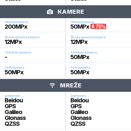
KAMERE
Glavna kamera
Glavna kamera
200
MPx
50
MPx
75
%
Širokougaona kamera
Širokougaona kamera
12
MPx
12
MPx
Telefoto kamera
Telefoto kamera
-
50
MPx
Selfi kamera
Selfi kamera
50
MPx
50
MPx
MREŽE
prijemnici
prijemnici
Beidou
Beidou
GPS
GPS
Galileo
Galileo
Glonass
Glonass
QZSS
QZSS