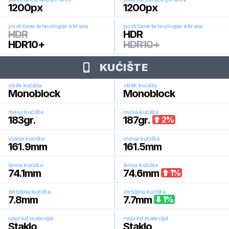
1200
px
1200
px
podržane tehnologije ekrana
podržane tehnologije ekrana
HDR
HDR
HDR10+
HDR10+
KUĆIŠTE
oblik kućišta
oblik kućišta
Monoblock
Monoblock
masa kućišta
masa kućišta
183
gr.
187
gr.
2
%
visina kućišta
visina kućišta
161.9
mm
161.5
mm
širina kućišta
širina kućišta
74.1
mm
74.6
mm
1
%
debljina kućišta
debljina kućišta
7.8
mm
7.7
mm
1
%
napred materijal
napred materijal
Staklo
Staklo