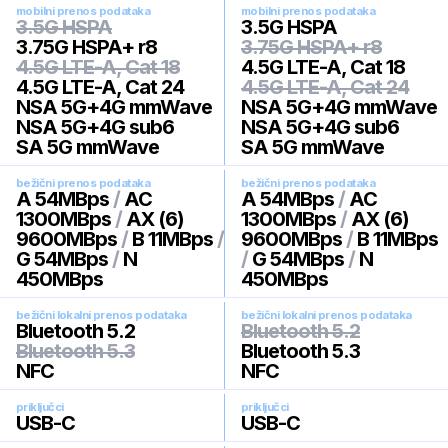
mobilni prenos podataka
mobilni prenos podataka
3.5G HSPA
3.5G HSPA
3.75G HSPA+ r8
3.75G HSPA+ r8
4.5G LTE-A, Cat 18
4.5G LTE-A, Cat 18
4.5G LTE-A, Cat 24
4.5G LTE-A, Cat 24
NSA 5G+4G mmWave
NSA 5G+4G mmWave
NSA 5G+4G sub6
NSA 5G+4G sub6
SA 5G mmWave
SA 5G mmWave
bežični prenos podataka
bežični prenos podataka
A 54MBps
/
AC
A 54MBps
/
AC
1300MBps
/
AX (6)
1300MBps
/
AX (6)
9600MBps
/
B 11MBps
/
9600MBps
/
B 11MBps
G 54MBps
/
N
/
G 54MBps
/
N
450MBps
450MBps
bežični lokalni prenos podataka
bežični lokalni prenos podataka
Bluetooth 5.2
Bluetooth 5.2
Bluetooth 5.3
Bluetooth 5.3
NFC
NFC
priključci
priključci
USB-C
USB-C