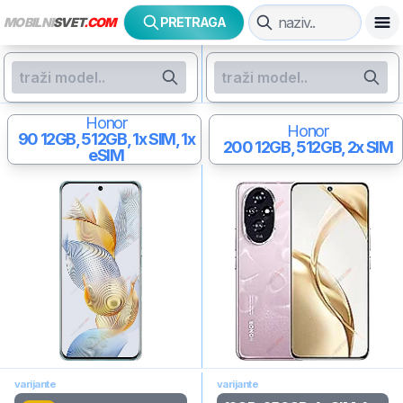
MOBILNI
SVET
.COM
PRETRAGA
Honor
Honor
90
12GB, 512GB, 1x SIM, 1x
200
12GB, 512GB, 2x SIM
eSIM
varijante
varijante