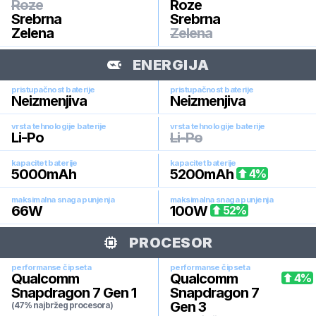
Roze
Roze
Srebrna
Srebrna
Zelena
Zelena
ENERGIJA
pristupačnost baterije
pristupačnost baterije
Neizmenjiva
Neizmenjiva
vrsta tehnologije baterije
vrsta tehnologije baterije
Li-Po
Li-Po
kapacitet baterije
kapacitet baterije
5000
mAh
5200
mAh
4
%
maksimalna snaga punjenja
maksimalna snaga punjenja
66
W
100
W
52
%
PROCESOR
performanse čipseta
performanse čipseta
Qualcomm
Qualcomm
4
%
Snapdragon 7 Gen 1
Snapdragon 7
Gen 3
(47% najbržeg procesora)