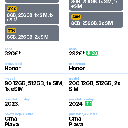
8GB, 256GB, 1x SIM, 1x
eSIM
310
€
8GB, 256GB, 1x SIM, 1x
338
€
eSIM
8GB, 256GB, 2x SIM
313
€
8GB, 256GB, 2x SIM
cena
cena
320
€*
292
€*
28
proizvođač
proizvođač
Honor
Honor
model
model
90 12GB, 512GB, 1x SIM,
200 12GB, 512GB, 2x
1x eSIM
SIM
pocetak prodaje
pocetak prodaje
2023
.
2024
.
1
paleta boja kućišta
paleta boja kućišta
Crna
Crna
Plava
Plava