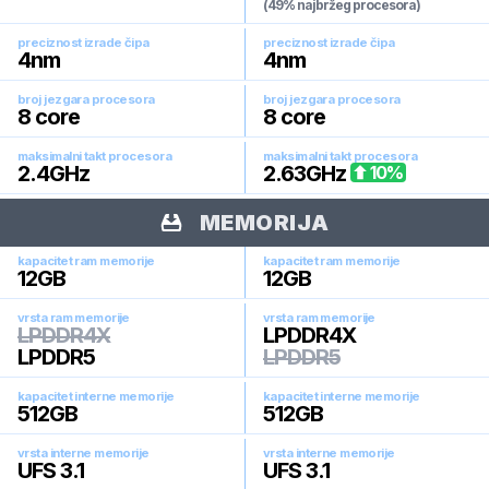
(49% najbržeg procesora)
preciznost izrade čipa
preciznost izrade čipa
4
nm
4
nm
broj jezgara procesora
broj jezgara procesora
8
core
8
core
maksimalni takt procesora
maksimalni takt procesora
2.4
GHz
2.63
GHz
10
%
MEMORIJA
kapacitet ram memorije
kapacitet ram memorije
12
GB
12
GB
vrsta ram memorije
vrsta ram memorije
LPDDR4X
LPDDR4X
LPDDR5
LPDDR5
kapacitet interne memorije
kapacitet interne memorije
512
GB
512
GB
vrsta interne memorije
vrsta interne memorije
UFS 3.1
UFS 3.1