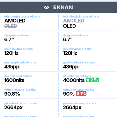
EKRAN
tehnologija izrade ekrana
tehnologija izrade ekrana
AMOLED
AMOLED
OLED
OLED
dijagonala ekrana
dijagonala ekrana
6.7
"
6.7
"
osvežavanje ekrana
osvežavanje ekrana
120
Hz
120
Hz
gustina piksela ekrana
gustina piksela ekrana
435
ppi
436
ppi
osvetljenost ekrana
osvetljenost ekrana
1600
nits
4000
nits
2.5
x
odnos ekrana i kućišta
odnos ekrana i kućišta
90.8
%
90
%
1
%
piksela ekrana po visini
piksela ekrana po visini
2664
px
2664
px
piksela ekrana po širini
piksela ekrana po širini