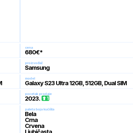
cena
680
€*
proizvođač
Samsung
model
M
Galaxy S23 Ultra 12GB, 512GB, Dual SIM
pocetak prodaje
2023
.
1
paleta boja kućišta
Bela
Crna
Crvena
Ljubičasta