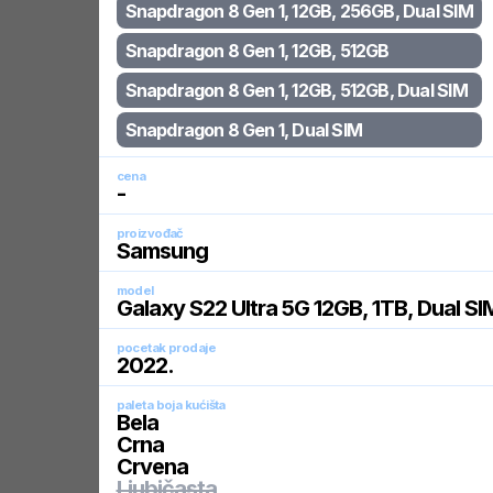
Snapdragon 8 Gen 1, 12GB, 256GB, Dual SIM
Snapdragon 8 Gen 1, 12GB, 512GB
Snapdragon 8 Gen 1, 12GB, 512GB, Dual SIM
Snapdragon 8 Gen 1, Dual SIM
cena
-
proizvođač
Samsung
model
Galaxy S22 Ultra 5G 12GB, 1TB, Dual SI
pocetak prodaje
2022
.
paleta boja kućišta
Bela
Crna
Crvena
Ljubičasta