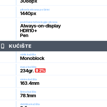
3088
px
piksela ekrana po širini
1440
px
podržane tehnologije ekrana
Always-on-display
HDR10+
Pen
KUĆIŠTE
oblik kućišta
Monoblock
masa kućišta
234
gr.
2
%
visina kućišta
163.4
mm
širina kućišta
78.1
mm
debljina kućišta