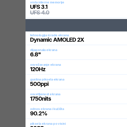
vrsta interne memorije
UFS 3.1
UFS 4.0
tehnologija izrade ekrana
Dynamic AMOLED 2X
dijagonala ekrana
6.8
"
osvežavanje ekrana
120
Hz
gustina piksela ekrana
500
ppi
osvetljenost ekrana
1750
nits
odnos ekrana i kućišta
90.2
%
piksela ekrana po visini