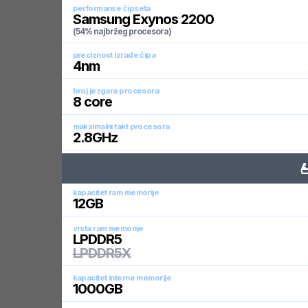
performanse čipseta
Samsung Exynos 2200
(54% najbržeg procesora)
preciznost izrade čipa
4
nm
broj jezgara procesora
8
core
maksimalni takt procesora
2.8
GHz
kapacitet ram memorije
12
GB
vrsta ram memorije
LPDDR5
LPDDR5X
kapacitet interne memorije
1000
GB