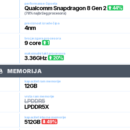
performanse čipseta
Qualcomm Snapdragon 8 Gen 2
44
%
(78% najbržeg procesora)
preciznost izrade čipa
4
nm
broj jezgara procesora
9
core
1
maksimalni takt procesora
3.36
GHz
20
%
MEMORIJA
kapacitet ram memorije
12
GB
vrsta ram memorije
LPDDR5
LPDDR5X
kapacitet interne memorije
512
GB
49
%