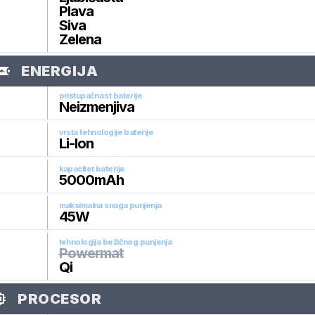
Plava
Siva
Zelena
ENERGIJA
pristupačnost baterije
Neizmenjiva
vrsta tehnologije baterije
Li-Ion
kapacitet baterije
5000
mAh
maksimalna snaga punjenja
45
W
tehnologija bežičnog punjenja
Powermat
Qi
PROCESOR