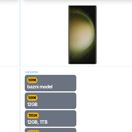
varijante
599
€
bazni model
599
€
12GB
1552
€
12GB, 1TB