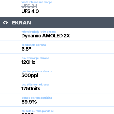
vrsta interne memorije
UFS 3.1
UFS 4.0
EKRAN
tehnologija izrade ekrana
Dynamic AMOLED 2X
dijagonala ekrana
6.8
"
osvežavanje ekrana
120
Hz
gustina piksela ekrana
500
ppi
osvetljenost ekrana
1750
nits
odnos ekrana i kućišta
89.9
%
piksela ekrana po visini