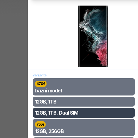
varijante
470
€
bazni model
12GB, 1TB
12GB, 1TB, Dual SIM
755
€
12GB, 256GB