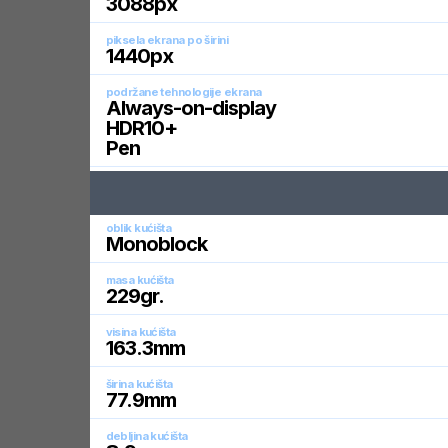
3088
px
piksela ekrana po širini
1440
px
podržane tehnologije ekrana
Always-on-display
HDR10+
Pen
oblik kućišta
Monoblock
masa kućišta
229
gr.
visina kućišta
163.3
mm
širina kućišta
77.9
mm
debljina kućišta