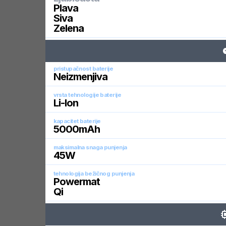
Plava
Siva
Zelena
pristupačnost baterije
Neizmenjiva
vrsta tehnologije baterije
Li-Ion
kapacitet baterije
5000
mAh
maksimalna snaga punjenja
45
W
tehnologija bežičnog punjenja
Powermat
Qi