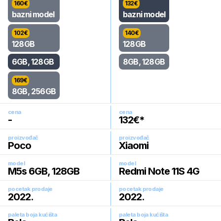
160
€
132
€
bazni model
bazni model
102
€
140
€
128GB
128GB
6GB, 128GB
8GB, 128GB
169
€
8GB, 256GB
cena
cena
-
132
€*
proizvođač
proizvođač
Poco
Xiaomi
model
model
M5s 6GB, 128GB
Redmi Note 11S 4G
pocetak prodaje
pocetak prodaje
2022
.
2022
.
paleta boja kućišta
paleta boja kućišta