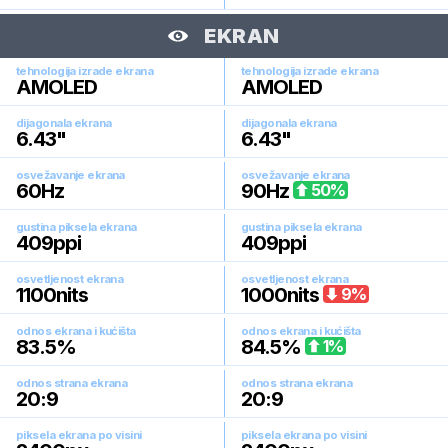
EKRAN
tehnologija izrade ekrana
tehnologija izrade ekrana
AMOLED
AMOLED
dijagonala ekrana
dijagonala ekrana
6.43
"
6.43
"
osvežavanje ekrana
osvežavanje ekrana
60
Hz
90
Hz
50
%
gustina piksela ekrana
gustina piksela ekrana
409
ppi
409
ppi
osvetljenost ekrana
osvetljenost ekrana
1100
nits
1000
nits
9
%
odnos ekrana i kućišta
odnos ekrana i kućišta
83.5
%
84.5
%
1
%
odnos strana ekrana
odnos strana ekrana
20:9
20:9
piksela ekrana po visini
piksela ekrana po visini