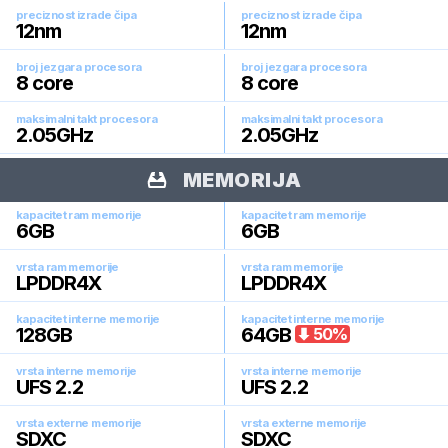
preciznost izrade čipa
preciznost izrade čipa
12
nm
12
nm
broj jezgara procesora
broj jezgara procesora
8
core
8
core
maksimalni takt procesora
maksimalni takt procesora
2.05
GHz
2.05
GHz
MEMORIJA
kapacitet ram memorije
kapacitet ram memorije
6
GB
6
GB
vrsta ram memorije
vrsta ram memorije
LPDDR4X
LPDDR4X
kapacitet interne memorije
kapacitet interne memorije
128
GB
64
GB
50
%
vrsta interne memorije
vrsta interne memorije
UFS 2.2
UFS 2.2
vrsta externe memorije
vrsta externe memorije
SDXC
SDXC