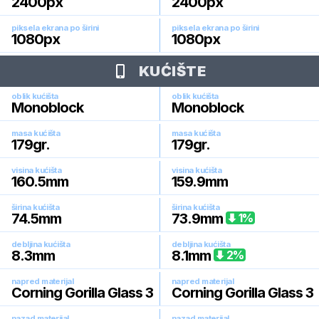
2400
px
2400
px
piksela ekrana po širini
piksela ekrana po širini
1080
px
1080
px
KUĆIŠTE
oblik kućišta
oblik kućišta
Monoblock
Monoblock
masa kućišta
masa kućišta
179
gr.
179
gr.
visina kućišta
visina kućišta
160.5
mm
159.9
mm
širina kućišta
širina kućišta
74.5
mm
73.9
mm
1
%
debljina kućišta
debljina kućišta
8.3
mm
8.1
mm
2
%
napred materijal
napred materijal
Corning Gorilla Glass 3
Corning Gorilla Glass 3
nazad materijal
nazad materijal