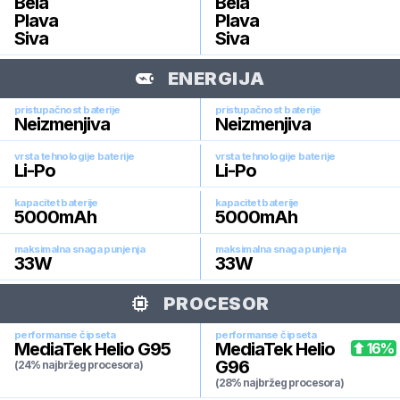
Bela
Bela
Plava
Plava
Siva
Siva
ENERGIJA
pristupačnost baterije
pristupačnost baterije
Neizmenjiva
Neizmenjiva
vrsta tehnologije baterije
vrsta tehnologije baterije
Li-Po
Li-Po
kapacitet baterije
kapacitet baterije
5000
mAh
5000
mAh
maksimalna snaga punjenja
maksimalna snaga punjenja
33
W
33
W
PROCESOR
performanse čipseta
performanse čipseta
MediaTek Helio G95
MediaTek Helio
16
%
G96
(24% najbržeg procesora)
(28% najbržeg procesora)