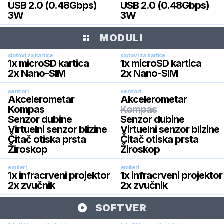
USB 2.0 (0.48Gbps)
USB 2.0 (0.48Gbps)
3W
3W
MODULI
slotovi za kartice
slotovi za kartice
1x microSD kartica
1x microSD kartica
2x Nano-SIM
2x Nano-SIM
senzori
senzori
Akcelerometar
Akcelerometar
Kompas
Kompas
Senzor dubine
Senzor dubine
Virtuelni senzor blizine
Virtuelni senzor blizine
Čitač otiska prsta
Čitač otiska prsta
Žiroskop
Žiroskop
emiteri
emiteri
1x infracrveni projektor
1x infracrveni projektor
2x zvučnik
2x zvučnik
SOFTVER