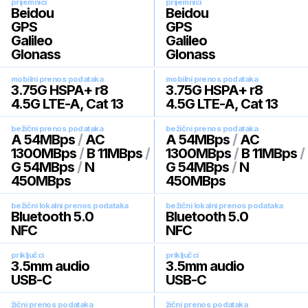
prijemnici
prijemnici
Beidou
Beidou
GPS
GPS
Galileo
Galileo
Glonass
Glonass
mobilni prenos podataka
mobilni prenos podataka
3.75G HSPA+ r8
3.75G HSPA+ r8
4.5G LTE-A, Cat 13
4.5G LTE-A, Cat 13
bežični prenos podataka
bežični prenos podataka
A 54MBps
/
AC
A 54MBps
/
AC
1300MBps
/
B 11MBps
/
1300MBps
/
B 11MBps
/
G 54MBps
/
N
G 54MBps
/
N
450MBps
450MBps
bežični lokalni prenos podataka
bežični lokalni prenos podataka
Bluetooth 5.0
Bluetooth 5.0
NFC
NFC
priključci
priključci
3.5mm audio
3.5mm audio
USB-C
USB-C
žični prenos podataka
žični prenos podataka