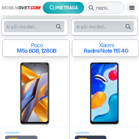
MOBILNI
SVET
.COM
PRETRAGA
Poco
Xiaomi
M5s
6GB, 128GB
Redmi Note 11S 4G
varijante
varijante