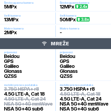
Širokougaona kamera
Širokougaona kamera
5
MPx
12
MPx
2.4
x
Selfi kamera
Selfi kamera
13
MPx
50
MPx
3.8
x
Makro kamera
Makro kamera
2
MPx
-
MREŽE
prijemnici
prijemnici
Beidou
Beidou
GPS
GPS
Galileo
Galileo
Glonass
Glonass
QZSS
QZSS
mobilni prenos podataka
mobilni prenos podataka
3.75G HSPA+ r8
3.75G HSPA+ r8
4.5G LTE-A, Cat 18
4.5G LTE-A, Cat 18
4.5G LTE-A, Cat 24
4.5G LTE-A, Cat 24
NSA 5G+4G mmWave
NSA 5G+4G mmWave
NSA 5G+4G sub6
NSA 5G+4G sub6