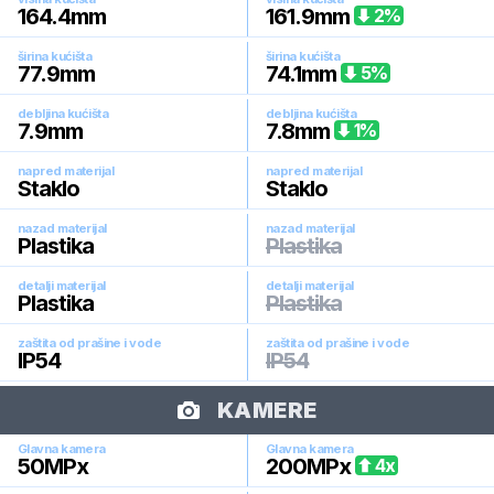
164.4
mm
161.9
mm
2
%
širina kućišta
širina kućišta
77.9
mm
74.1
mm
5
%
debljina kućišta
debljina kućišta
7.9
mm
7.8
mm
1
%
napred materijal
napred materijal
Staklo
Staklo
nazad materijal
nazad materijal
Plastika
Plastika
detalji materijal
detalji materijal
Plastika
Plastika
zaštita od prašine i vode
zaštita od prašine i vode
IP54
IP54
KAMERE
Glavna kamera
Glavna kamera
50
MPx
200
MPx
4
x