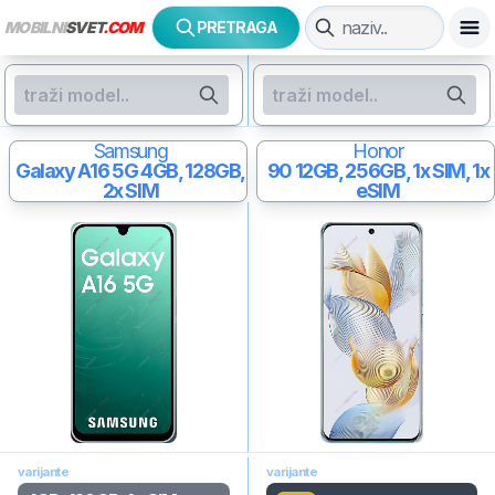
MOBILNI
SVET
.COM
PRETRAGA
Samsung
Honor
Galaxy A16 5G
4GB, 128GB,
90
12GB, 256GB, 1x SIM, 1x
2x SIM
eSIM
varijante
varijante