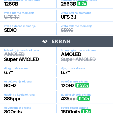
128
GB
256
GB
2
x
vrsta interne memorije
vrsta interne memorije
UFS 3.1
UFS 3.1
vrsta externe memorije
vrsta externe memorije
SDXC
SDXC
EKRAN
tehnologija izrade ekrana
tehnologija izrade ekrana
AMOLED
AMOLED
Super AMOLED
Super AMOLED
dijagonala ekrana
dijagonala ekrana
6.7
"
6.7
"
osvežavanje ekrana
osvežavanje ekrana
90
Hz
120
Hz
33
%
gustina piksela ekrana
gustina piksela ekrana
385
ppi
435
ppi
13
%
osvetljenost ekrana
osvetljenost ekrana
800
nits
1600
nits
2
x