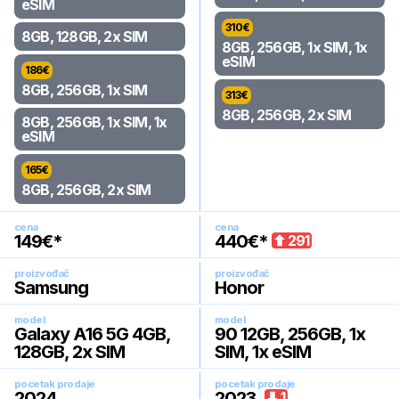
eSIM
310
€
8GB, 128GB, 2x SIM
8GB, 256GB, 1x SIM, 1x
eSIM
186
€
8GB, 256GB, 1x SIM
313
€
8GB, 256GB, 2x SIM
8GB, 256GB, 1x SIM, 1x
eSIM
165
€
8GB, 256GB, 2x SIM
cena
cena
149
€*
440
€*
291
proizvođač
proizvođač
Samsung
Honor
model
model
Galaxy A16 5G 4GB,
90 12GB, 256GB, 1x
128GB, 2x SIM
SIM, 1x eSIM
pocetak prodaje
pocetak prodaje
2024
.
2023
.
1