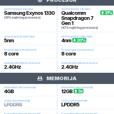
PROCESOR
performanse čipseta
performanse čipseta
Samsung Exynos 1330
Qualcomm
31
%
Snapdragon 7
(36% najbržeg procesora)
Gen 1
(47% najbržeg procesora)
preciznost izrade čipa
preciznost izrade čipa
5
nm
4
nm
20
%
broj jezgara procesora
broj jezgara procesora
8
core
8
core
maksimalni takt procesora
maksimalni takt procesora
2.4
GHz
2.4
GHz
MEMORIJA
kapacitet ram memorije
kapacitet ram memorije
4
GB
12
GB
3
x
vrsta ram memorije
vrsta ram memorije
LPDDR5
LPDDR5
kapacitet interne memorije
kapacitet interne memorije