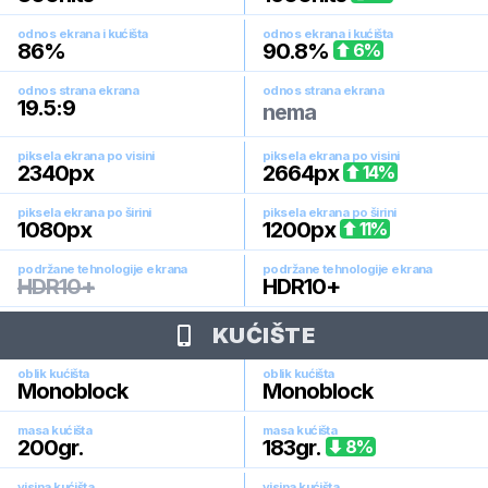
odnos ekrana i kućišta
odnos ekrana i kućišta
86
%
90.8
%
6
%
odnos strana ekrana
odnos strana ekrana
19.5:9
nema
piksela ekrana po visini
piksela ekrana po visini
2340
px
2664
px
14
%
piksela ekrana po širini
piksela ekrana po širini
1080
px
1200
px
11
%
podržane tehnologije ekrana
podržane tehnologije ekrana
HDR10+
HDR10+
KUĆIŠTE
oblik kućišta
oblik kućišta
Monoblock
Monoblock
masa kućišta
masa kućišta
200
gr.
183
gr.
8
%
visina kućišta
visina kućišta