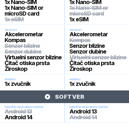
1x Nano-SIM
1x Nano-SIM
1x Nano-SIM or
1x Nano-SIM or
microSD card
microSD card
1x eSIM
1x eSIM
senzori
senzori
Akcelerometar
Akcelerometar
Kompas
Kompas
Senzor blizine
Senzor blizine
Senzor dubine
Senzor dubine
Virtuelni senzor blizine
Virtuelni senzor blizine
Čitač otiska prsta
Čitač otiska prsta
Žiroskop
Žiroskop
emiteri
emiteri
1x zvučnik
1x zvučnik
SOFTVER
fabrički operativni sistem
fabrički operativni sistem
Android 13
Android 13
Android 14
Android 14