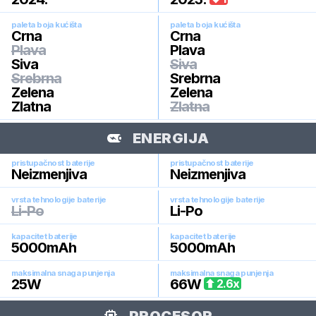
paleta boja kućišta
paleta boja kućišta
Crna
Crna
Plava
Plava
Siva
Siva
Srebrna
Srebrna
Zelena
Zelena
Zlatna
Zlatna
ENERGIJA
pristupačnost baterije
pristupačnost baterije
Neizmenjiva
Neizmenjiva
vrsta tehnologije baterije
vrsta tehnologije baterije
Li-Po
Li-Po
kapacitet baterije
kapacitet baterije
5000
mAh
5000
mAh
maksimalna snaga punjenja
maksimalna snaga punjenja
25
W
66
W
2.6
x