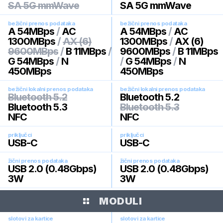
SA 5G mmWave
SA 5G mmWave
bežični prenos podataka
bežični prenos podataka
A 54MBps
/
AC
A 54MBps
/
AC
1300MBps
/
AX (6)
1300MBps
/
AX (6)
9600MBps
/
B 11MBps
/
9600MBps
/
B 11MBps
G 54MBps
/
N
/
G 54MBps
/
N
450MBps
450MBps
bežični lokalni prenos podataka
bežični lokalni prenos podataka
Bluetooth 5.2
Bluetooth 5.2
Bluetooth 5.3
Bluetooth 5.3
NFC
NFC
priključci
priključci
USB-C
USB-C
žični prenos podataka
žični prenos podataka
USB 2.0 (0.48Gbps)
USB 2.0 (0.48Gbps)
3W
3W
MODULI
slotovi za kartice
slotovi za kartice