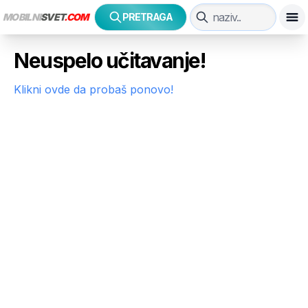
MOBILNI
SVET
.COM
PRETRAGA
Neuspelo učitavanje!
Klikni ovde da probaš ponovo!