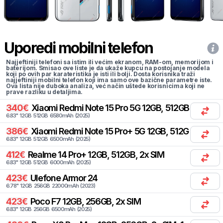
Uporedi mobilni telefon
Najjeftiniji telefoni sa istim ili većim ekranom, RAM-om, memorijom i
baterijom. Smisao ove liste je da ukaže kupcu na postojanje modela
koji po ovih par karateristika je isti ili bolji. Dosta korisnika traži
najjeftiniji mobilni telefon koji ima samo ove bazične parametre iste.
Ova lista nije duboka analiza, već način uštede korisnicima koji ne
prave razliku u detaljima.
340
€
Xiaomi
Redmi Note 15 Pro 5G 12GB, 512GB, 2x SIM
6.83
"
12
GB
512
GB
6580
mAh
(
2025
)
386
€
Xiaomi
Redmi Note 15 Pro+ 5G 12GB, 512GB, 2x SIM
6.83
"
12
GB
512
GB
6500
mAh
(
2025
)
412
€
Realme
14 Pro+ 12GB, 512GB, 2x SIM
6.83
"
12
GB
512
GB
6000
mAh
(
2025
)
423
€
Ulefone
Armor 24
6.78
"
12
GB
256
GB
22000
mAh
(
2023
)
423
€
Poco
F7 12GB, 256GB, 2x SIM
6.83
"
12
GB
256
GB
6500
mAh
(
2025
)