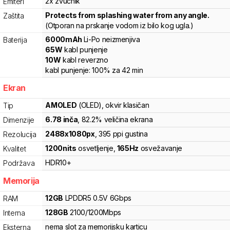
2x zvučnik
Emiteri
Protects from splashing water from any angle.
Zaštita
(Otporan na prskanje vodom iz bilo kog ugla.)
6000
mAh
Li-Po
neizmenjiva
Baterija
65
W
kabl punjenje
10
W
kabl reverzno
kabl punjenje:
100%
za
42
min
Ekran
AMOLED
(OLED)
, okvir klasičan
Tip
6.78
inča
, 82.2% veličina ekrana
Dimenzije
2488
x
1080
px
,
395
ppi gustina
Rezolucija
1200
nits
osvetljenje
,
165
Hz
osvežavanje
Kvalitet
HDR10+
Podržava
Memorija
12
GB
LPDDR5
0.5V
6
Gbps
RAM
128
GB
2100
/
1200
Mbps
Interna
nema slot za memorijsku karticu
Eksterna