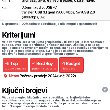
Glonass
,
GPS
,
Galileo
,
Beidou
,
QZSS
,
NavIC
Sateliti
3.5mm audio, USB-C
Kabl
transfer:
USB 3.1 gen1
(
5000Mbps,
5w
)
USB 2.0
(
480Mbps,
3w
)
Napomena: 100% tačnost specifkacije nije moguće garantovati!
Kriterijumi
Vrlo zahtevni set kriterijuma grupisanih u tri kategorije interesovanja
kupaca. Vrlo laka identifikacija "slabih tačaka". Ukoliko je neka od
opcija obojena crvenom bojom, to znači da ne zadovoljava kriterijum te
kategorije mobilnih telefona. Svrha je da ukaže na nedostatak
očekivane funkcionalnosti u specifičnom segmentu.
-
6
Top
-
1
Best Buy
-
1
Budget
top performanse
performanse/cena
niska cena
Nema
Početak prodaje
2024
(već:
2022
)
Ključni brojevi
Vizuelni pregled ključnih brojki specifikacije. Najbolji delovi
specifikacije su na vrhu, najgori da dnu. Brzo i lako utvrdite koje su
najjače i najslabije strane modela. Svrha je da se vizuelno dočara
tehnička specifikacija modela na skali.