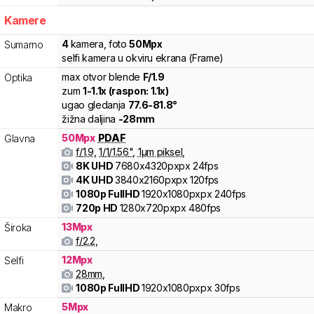
Kamere
4
kamera
,
foto
50
Mpx
Sumarno
selfi kamera u okviru ekrana (Frame)
max otvor blende
F/
1.9
Optika
zum
1
-
1.1
x (raspon:
1.1
x)
ugao gledanja
77.6
-
81.8
°
žižna daljina
-
28
mm
50
Mpx
PDAF
Glavna
f/
1.9
,
1/
1/1.56
"
,
1
µm piksel
,
8K UHD
7680x4320pxpx
24fps
4K UHD
3840x2160pxpx
120fps
1080p FullHD
1920x1080pxpx
240fps
720p HD
1280x720pxpx
480fps
13
Mpx
Široka
f/
2.2
,
12
Mpx
Selfi
28
mm
,
1080p FullHD
1920x1080pxpx
30fps
5
Mpx
Makro