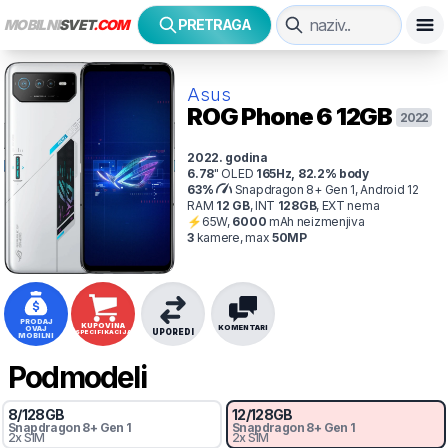
MOBILNI
SVET
.COM
PRETRAGA
Asus
ROG Phone 6
12GB
2022
2022
. godina
6.78
"
OLED
165
Hz
,
82.2
% body
63
%
Snapdragon 8+ Gen 1, Android 12
RAM
12
GB
,
INT
128
GB
,
EXT
nema
⚡
65
W,
6000
mAh
neizmenjiva
3
kamer
e
, max
50
MP
PRODAJ
KUPOVINA
KOMENTARI
OVAJ
UPOREDI
SPECIFIKACIJA
MOBILNI
Podmodeli
8
/
128
GB
12
/
128
GB
Snapdragon 8+ Gen 1
Snapdragon 8+ Gen 1
2x SIM
2x SIM