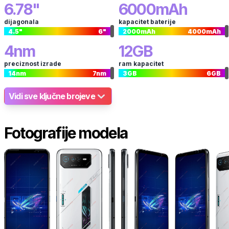
6.78
"
6000
mAh
dijagonala
kapacitet baterije
4.5
"
6
"
2000
mAh
4000
mAh
4
nm
12
GB
preciznost izrade
ram kapacitet
14
nm
7
nm
3
GB
6
GB
Vidi sve ključne brojeve
Fotografije modela