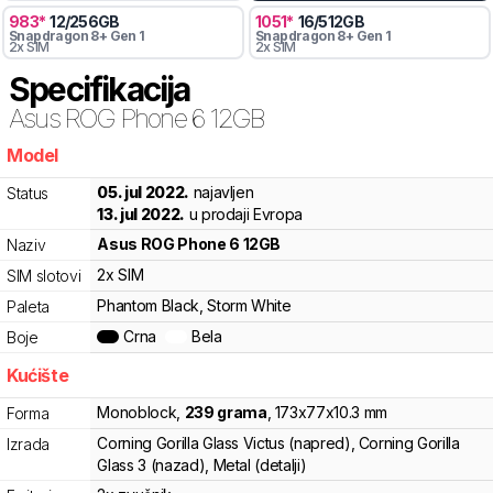
983
*
12
/
256
GB
1051
*
16
/
512
GB
Snapdragon 8+ Gen 1
Snapdragon 8+ Gen 1
2x SIM
2x SIM
Specifikacija
Asus
ROG Phone 6 12GB
Model
18314
05. jul 2022.
najavljen
Status
13. jul 2022.
u prodaji Evropa
Asus
ROG Phone 6 12GB
Naziv
2x SIM
SIM slotovi
Phantom Black, Storm White
Paleta
Crna
Bela
Boje
Kućište
Monoblock
,
239
grama
,
173
x
77
x
10.3
mm
Forma
Corning Gorilla Glass Victus (napred), Corning Gorilla
Izrada
Glass 3 (nazad), Metal (detalji)