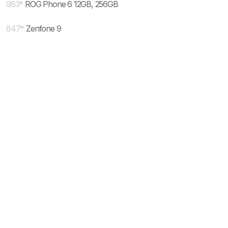
983
*
ROG Phone 6 12GB, 256GB
847
*
Zenfone 9
* maloprodajna cena sa uključenim PDV-om.
Uslovi korišćenja
Mail:
Dinarske cene modela se dele sa prodajnim
mobilnisvet.com@gmail.com - Sva prava
efektivnim kursom NBS koji se ažurira na svakih
rezervisana. © 2003-
2026
nekoliko dana. Plaćanje ISKLJUČIVO u dinarskoj
protivvrednosti.
NAZAD NA VRH