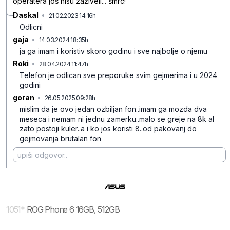
operatera još nisu zaživeli... šmrc!
Daskal
•
21.02.2023 14:16h
wt2l5dlsbxl4h4k
Odlicni
gaja
•
14.03.2024 18:35h
br91h0kn9xf8v2j
ja ga imam i koristiv skoro godinu i sve najbolje o njemu
Roki
•
28.04.2024 11:47h
471yzkbz97yltp3
Telefon je odlican sve preporuke svim gejmerima i u 2024
godini
goran
•
26.05.2025 09:28h
mw3bnkkxn5mf50s
mislim da je ovo jedan ozbiljan fon..imam ga mozda dva
meseca i nemam ni jednu zamerku..malo se greje na 8k al
zato postoji kuler..a i ko jos koristi 8..od pakovanj do
gejmovanja brutalan fon
1051
*
ROG Phone 6 16GB, 512GB