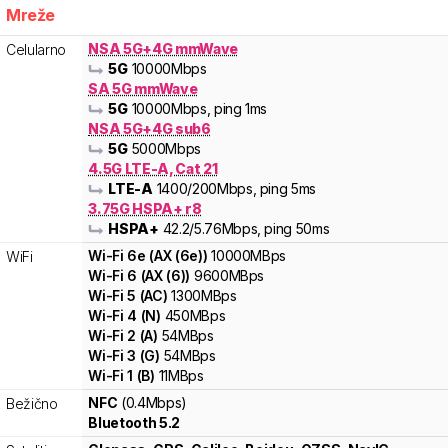
Mreže
NSA 5G+4G mmWave
Celularno
5G
10000
Mbps
SA 5G mmWave
5G
10000
Mbps
, ping 1ms
NSA 5G+4G sub6
5G
5000
Mbps
4.5G LTE-A, Cat 21
LTE-A
1400
/200
Mbps
, ping 5ms
3.75G HSPA+ r8
HSPA+
42.2
/5.76
Mbps
, ping 50ms
Wi-Fi
6e
(
AX (6e)
)
10000
MBps
WiFi
Wi-Fi
6
(
AX (6)
)
9600
MBps
Wi-Fi
5
(
AC
)
1300
MBps
Wi-Fi
4
(
N
)
450
MBps
Wi-Fi
2
(
A
)
54
MBps
Wi-Fi
3
(
G
)
54
MBps
Wi-Fi
1
(
B
)
11
MBps
NFC
(0.4Mbps)
Bežično
Bluetooth 5.2