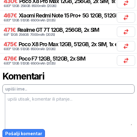
430
€
Poco
X8 Pro Max 12GB, 256GB, 2x SIM, 1x eSIM
6.83
"
12
GB
256
GB
8500
mAh
(
2026
)
467
€
Xiaomi
Redmi Note 15 Pro+ 5G 12GB, 512GB, 1x SIM,
6.83
"
12
GB
512
GB
6500
mAh
(
2025
)
471
€
Realme
GT 7T 12GB, 256GB, 2x SIM
6.8
"
12
GB
256
GB
7000
mAh
(
2025
)
475
€
Poco
X8 Pro Max 12GB, 512GB, 2x SIM, 1x eSIM
6.83
"
12
GB
512
GB
8500
mAh
(
2026
)
476
€
Poco
F7 12GB, 512GB, 2x SIM
6.83
"
12
GB
512
GB
6500
mAh
(
2025
)
Komentari
Pošalji komentar