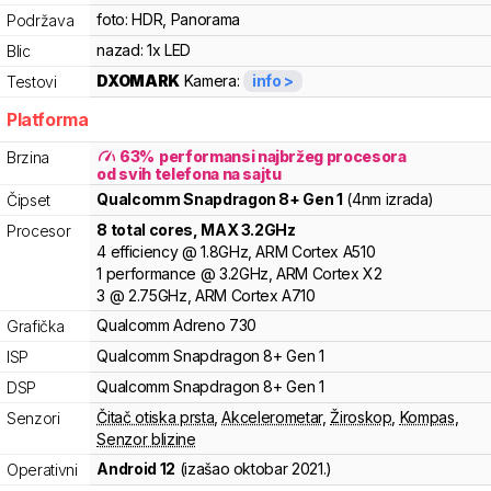
foto:
HDR, Panorama
Podržava
nazad:
1x LED
Blic
DXOMARK
Kamera:
info >
Testovi
Platforma
63
%
performansi najbržeg procesora
Brzina
od svih telefona na sajtu
Qualcomm
Snapdragon 8+ Gen 1
(4nm izrada)
Čipset
8
total cores
, MAX
3.2
GHz
Procesor
4
efficiency
@
1.8
GHz,
ARM
Cortex
A510
1
performance
@
3.2
GHz,
ARM
Cortex
X2
3
@
2.75
GHz,
ARM
Cortex
A710
Qualcomm
Adreno
730
Grafička
Qualcomm
Snapdragon 8+ Gen 1
ISP
Qualcomm
Snapdragon 8+ Gen 1
DSP
Čitač otiska prsta
,
Akcelerometar
,
Žiroskop
,
Kompas
,
Senzori
Senzor blizine
Android 12
(izašao
oktobar 2021.
)
Operativni