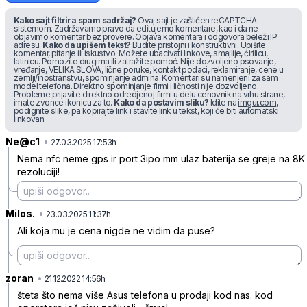
Kako sajt filtrira spam sadržaj?
Ovaj sajt je zaštićen reCAPTCHA
sistemom. Zadržavamo pravo da editujemo komentare, kao i da ne
objavimo komentar bez provere. Objava komentara i odgovora beleži IP
adresu.
Kako da upišem tekst?
Budite pristojni i konstruktivni. Upišite
komentar, pitanje ili iskustvo. Možete ubacivati linkove, smajlije, ćirilicu,
latinicu. Pomozite drugima ili zatražite pomoć. Nije dozvoljeno psovanje,
vređanje, VELIKA SLOVA, lične poruke, kontakt podaci, reklamiranje, cene u
zemlji/inostranstvu, spominjanje admina. Komentari su namenjeni za sam
model telefona. Direktno spominjanje firmi i ličnosti nije dozvoljeno.
Probleme prijavite direktno odredjenoj firmi u delu cenovnik na vrhu strane,
imate zvonce ikonicu za to.
Kako da postavim sliku?
Idite na
imgur.com
,
podignite slike, pa kopirajte link i stavite link u tekst, koji će biti automatski
linkovan.
Ne@c1
•
6ctvfnsf8zg6qpd
27.03.2025 17:53h
Nema nfc neme gps ir port 3ipo mm ulaz baterija se greje na 8K
rezoluciji!
Milos.
•
rw0285p417g9cw5
23.03.2025 11:37h
Ali koja mu je cena nigde ne vidim da puse?
zoran
•
68f325ylyt0bdp35k2x8
21.12.2022 14:56h
šteta što nema više Asus telefona u prodaji kod nas. kod