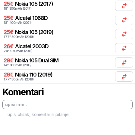
25
€
Nokia
105 (2017)
1.8
"
800
mAh
(
2017
)
25
€
Alcatel
1068D
1.8
"
400
mAh
(
2021
)
25
€
Nokia
105 (2019)
1.77
"
800
mAh
(
2019
)
26
€
Alcatel
2003D
2.4
"
970
mAh
(
2018
)
29
€
Nokia
105 Dual SIM
1.4
"
800
mAh
(
2015
)
29
€
Nokia
110 (2019)
1.77
"
800
mAh
(
2019
)
Komentari