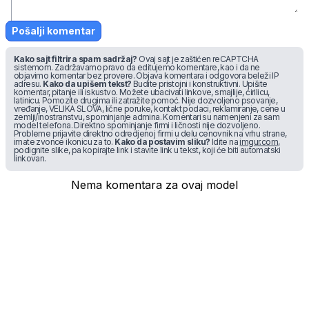
Pošalji komentar
Kako sajt filtrira spam sadržaj?
Ovaj sajt je zaštićen reCAPTCHA
sistemom. Zadržavamo pravo da editujemo komentare, kao i da ne
objavimo komentar bez provere. Objava komentara i odgovora beleži IP
adresu.
Kako da upišem tekst?
Budite pristojni i konstruktivni. Upišite
komentar, pitanje ili iskustvo. Možete ubacivati linkove, smajlije, ćirilicu,
latinicu. Pomozite drugima ili zatražite pomoć. Nije dozvoljeno psovanje,
vređanje, VELIKA SLOVA, lične poruke, kontakt podaci, reklamiranje, cene u
zemlji/inostranstvu, spominjanje admina. Komentari su namenjeni za sam
model telefona. Direktno spominjanje firmi i ličnosti nije dozvoljeno.
Probleme prijavite direktno odredjenoj firmi u delu cenovnik na vrhu strane,
imate zvonce ikonicu za to.
Kako da postavim sliku?
Idite na
imgur.com
,
podignite slike, pa kopirajte link i stavite link u tekst, koji će biti automatski
linkovan.
Nema komentara za ovaj model