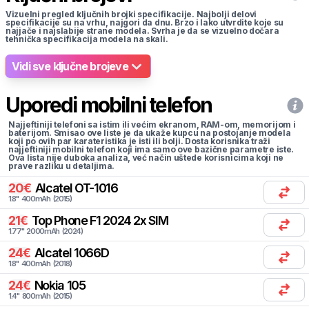
Vizuelni pregled ključnih brojki specifikacije. Najbolji delovi
specifikacije su na vrhu, najgori da dnu. Brzo i lako utvrdite koje su
najjače i najslabije strane modela. Svrha je da se vizuelno dočara
tehnička specifikacija modela na skali.
Vidi sve ključne brojeve
Uporedi mobilni telefon
Najjeftiniji telefoni sa istim ili većim ekranom, RAM-om, memorijom i
baterijom. Smisao ove liste je da ukaže kupcu na postojanje modela
koji po ovih par karateristika je isti ili bolji. Dosta korisnika traži
najjeftiniji mobilni telefon koji ima samo ove bazične parametre iste.
Ova lista nije duboka analiza, već način uštede korisnicima koji ne
prave razliku u detaljima.
20
€
Alcatel
OT-1016
1.8
"
400
mAh
(
2015
)
21
€
Top Phone
F1 2024 2x SIM
1.77
"
2000
mAh
(
2024
)
24
€
Alcatel
1066D
1.8
"
400
mAh
(
2018
)
24
€
Nokia
105
1.4
"
800
mAh
(
2015
)