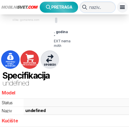
MOBILNI
SVET
.COM
PRETRAGA
slika: gsmarena.com
. godina
"
EXT
nema
mAh
PRODAJ
KUPOVINA
OVAJ
UPOREDI
SPECIFIKACIJA
MOBILNI
Specifikacija
undefined
Model
Status
undefined
Naziv
Kućište