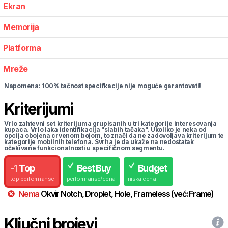
Ekran
Memorija
Platforma
Mreže
Napomena: 100% tačnost specifkacije nije moguće garantovati!
Kriterijumi
Vrlo zahtevni set kriterijuma grupisanih u tri kategorije interesovanja
kupaca. Vrlo laka identifikacija "slabih tačaka". Ukoliko je neka od
opcija obojena crvenom bojom, to znači da ne zadovoljava kriterijum te
kategorije mobilnih telefona. Svrha je da ukaže na nedostatak
očekivane funkcionalnosti u specifičnom segmentu.
-
1
Top
Best Buy
Budget
top performanse
performanse/cena
niska cena
Nema
Okvir
Notch, Droplet, Hole, Frameless
(već:
Frame
)
Ključni brojevi