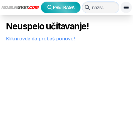
MOBILNI
SVET
.COM
PRETRAGA
Neuspelo učitavanje!
Klikni ovde da probaš ponovo!