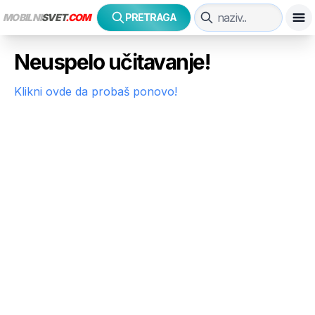
MOBILNI
SVET
.COM
PRETRAGA
Neuspelo učitavanje!
Klikni ovde da probaš ponovo!