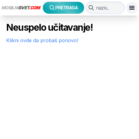
MOBILNI
SVET
.COM
PRETRAGA
Neuspelo učitavanje!
Klikni ovde da probaš ponovo!