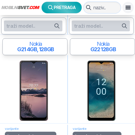
MOBILNI
SVET
.COM
PRETRAGA
Nokia
Nokia
G21
4GB, 128GB
G22
128GB
varijante
varijante