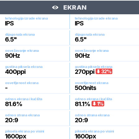
EKRAN
tehnologija izrade ekrana
tehnologija izrade ekrana
IPS
IPS
dijagonala ekrana
dijagonala ekrana
6.5
"
6.5
"
osvežavanje ekrana
osvežavanje ekrana
90
Hz
90
Hz
gustina piksela ekrana
gustina piksela ekrana
400
ppi
270
ppi
32
%
osvetljenost ekrana
osvetljenost ekrana
-
500
nits
odnos ekrana i kućišta
odnos ekrana i kućišta
81.6
%
81.1
%
1
%
odnos strana ekrana
odnos strana ekrana
20:9
20:9
piksela ekrana po visini
piksela ekrana po visini
1600
px
1600
px