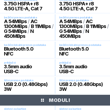
3.75G HSPA+ r8
3.75G HSPA+ r8
4.5G LTE-A, Cat 7
4.5G LTE-A, Cat 7
bežični prenos podataka
bežični prenos podataka
A 54MBps
/
AC
A 54MBps
/
AC
1300MBps
/
B 11MBps
/
1300MBps
/
B 11MBps
/
G 54MBps
/
N
G 54MBps
/
N
450MBps
450MBps
bežični lokalni prenos podataka
bežični lokalni prenos podataka
Bluetooth 5.0
Bluetooth 5.0
NFC
NFC
priključci
priključci
3.5mm audio
3.5mm audio
USB-C
USB-C
žični prenos podataka
žični prenos podataka
USB 2.0 (0.48Gbps)
USB 2.0 (0.48Gbps)
3W
3W
MODULI
slotovi za kartice
slotovi za kartice