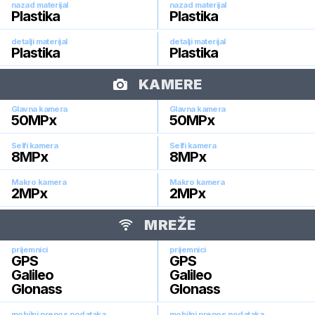
nazad materijal
nazad materijal
Plastika
Plastika
detalji materijal
detalji materijal
Plastika
Plastika
KAMERE
Glavna kamera
Glavna kamera
50
MPx
50
MPx
Selfi kamera
Selfi kamera
8
MPx
8
MPx
Makro kamera
Makro kamera
2
MPx
2
MPx
MREŽE
prijemnici
prijemnici
GPS
GPS
Galileo
Galileo
Glonass
Glonass
mobilni prenos podataka
mobilni prenos podataka