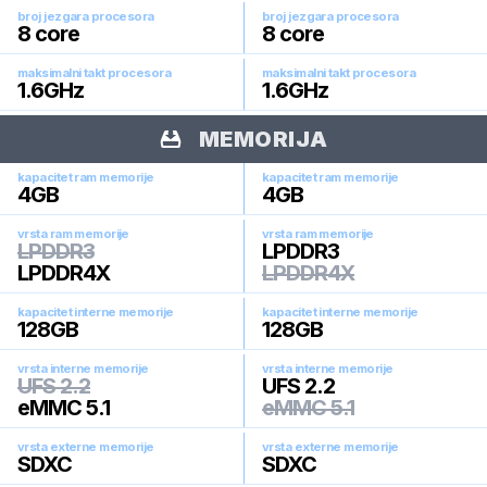
broj jezgara procesora
broj jezgara procesora
8
core
8
core
maksimalni takt procesora
maksimalni takt procesora
1.6
GHz
1.6
GHz
MEMORIJA
kapacitet ram memorije
kapacitet ram memorije
4
GB
4
GB
vrsta ram memorije
vrsta ram memorije
LPDDR3
LPDDR3
LPDDR4X
LPDDR4X
kapacitet interne memorije
kapacitet interne memorije
128
GB
128
GB
vrsta interne memorije
vrsta interne memorije
UFS 2.2
UFS 2.2
eMMC 5.1
eMMC 5.1
vrsta externe memorije
vrsta externe memorije
SDXC
SDXC