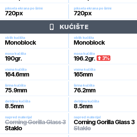
piksela ekrana po širini
piksela ekrana po širini
720
px
720
px
KUĆIŠTE
oblik kućišta
oblik kućišta
Monoblock
Monoblock
masa kućišta
masa kućišta
190
gr.
196.2
gr.
3
%
visina kućišta
visina kućišta
164.6
mm
165
mm
širina kućišta
širina kućišta
75.9
mm
76.2
mm
debljina kućišta
debljina kućišta
8.5
mm
8.5
mm
napred materijal
napred materijal
Corning Gorilla Glass 3
Corning Gorilla Glass 3
Staklo
Staklo