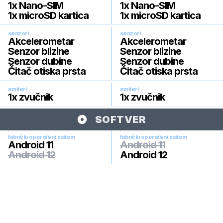
1x Nano-SIM
1x Nano-SIM
1x microSD kartica
1x microSD kartica
senzori
senzori
Akcelerometar
Akcelerometar
Senzor blizine
Senzor blizine
Senzor dubine
Senzor dubine
Čitač otiska prsta
Čitač otiska prsta
emiteri
emiteri
1x zvučnik
1x zvučnik
SOFTVER
fabrički operativni sistem
fabrički operativni sistem
Android 11
Android 11
Android 12
Android 12