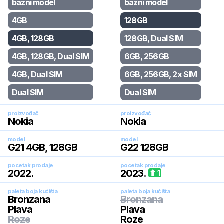
bazni model
bazni model
4GB
128GB
4GB, 128GB
128GB, Dual SIM
4GB, 128GB, Dual SIM
6GB, 256GB
4GB, Dual SIM
6GB, 256GB, 2x SIM
Dual SIM
Dual SIM
proizvođač
proizvođač
Nokia
Nokia
model
model
G21 4GB, 128GB
G22 128GB
pocetak prodaje
pocetak prodaje
2022
.
2023
.
1
paleta boja kućišta
paleta boja kućišta
Bronzana
Bronzana
Plava
Plava
Roze
Roze