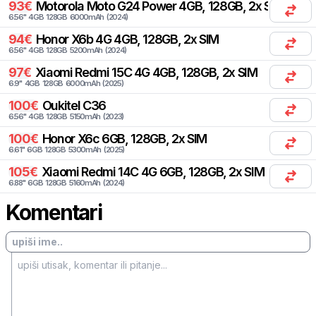
93
€
Motorola
Moto G24 Power 4GB, 128GB, 2x SIM
6.56
"
4
GB
128
GB
6000
mAh
(
2024
)
94
€
Honor
X6b 4G 4GB, 128GB, 2x SIM
6.56
"
4
GB
128
GB
5200
mAh
(
2024
)
97
€
Xiaomi
Redmi 15C 4G 4GB, 128GB, 2x SIM
6.9
"
4
GB
128
GB
6000
mAh
(
2025
)
100
€
Oukitel
C36
6.56
"
4
GB
128
GB
5150
mAh
(
2023
)
100
€
Honor
X6c 6GB, 128GB, 2x SIM
6.61
"
6
GB
128
GB
5300
mAh
(
2025
)
105
€
Xiaomi
Redmi 14C 4G 6GB, 128GB, 2x SIM
6.88
"
6
GB
128
GB
5160
mAh
(
2024
)
Komentari