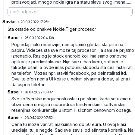
proizvodjaci. mnogo nokia igra na staru slavu svog imena..........
Savke
•
01kyg4vs7rgw03m0b53v
20.03.2022 17:25h
Šta ostade od onakve Nokie.Tiger procesor
Bane
•
25.03.2022 04:10h
q7mtx21tbmhr9jcmpth1
Pogledaj malo recenzije, nemoj samo gledati sta pise na
papiru. Videces sta sve moze taj procesor. I ja sam se prijatno
iznenadio. Razlog je stock android koji ima samo osnovne
aplikacije predinstalirane. Nije sve u hardveru, softver je
takodje bitan, a ovde imas potpunu slobodu sta ces instalirati
na telefon. Mozes npr. staviti facebook, pa deinstalirati itd.
Ovaj telefon nema UI koji je u nekim stvarima dobar, ali zna i
da uspori telefon
Sasa
•
18.04.2022 10:44h
xybz1lbt0fl1jmd4cznk
Sve softverske mogucnosti ostaju po strani, kada se uzme u
obzir cena uredjaja i uporedi sa hardverskim i softverskim
resenjima konkurencije u istom ili slicnom cenovnom opsegu.
Bane
•
23.04.2022 07:52h
0ry2yh9wryd1xtfy0g3r
Cena tu moze varirati maksimalno do 50 eura. U ovoj klasi
uredjaja, tu je negde. Sad sve zavisi od afiniteta korisnika. Na