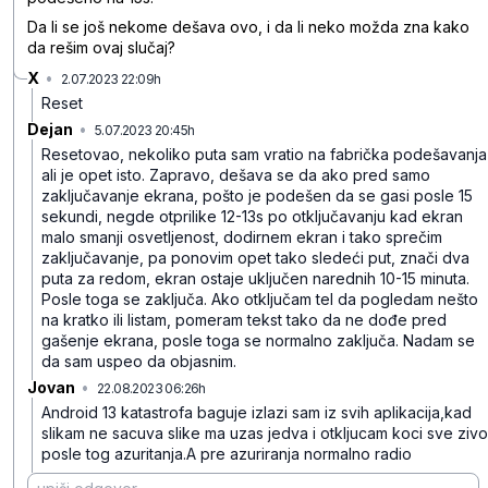
Da li se još nekome dešava ovo, i da li neko možda zna kako
da rešim ovaj slučaj?
X
•
2.07.2023 22:09h
1fjdh388sgzbzmq
Reset
Dejan
•
5.07.2023 20:45h
y52zqp1ds54x9bh
Resetovao, nekoliko puta sam vratio na fabrička podešavanja
ali je opet isto.
Zapravo, dešava se da ako pred samo
zaključavanje ekrana, pošto je podešen da se gasi posle 15
sekundi, negde otprilike 12-13s po otključavanju kad ekran
malo smanji osvetljenost, dodirnem ekran i tako sprečim
zaključavanje, pa ponovim opet tako sledeći put, znači dva
puta za redom, ekran ostaje uključen narednih 10-15 minuta.
Posle toga se zaključa.
Ako otključam tel da pogledam nešto
na kratko ili listam, pomeram tekst tako da ne dođe pred
gašenje ekrana, posle toga se normalno zaključa.
Nadam se
da sam uspeo da objasnim.
Jovan
•
22.08.2023 06:26h
z3lpbkm8zfh3xb9
Android 13 katastrofa baguje izlazi sam iz svih aplikacija,kad
slikam ne sacuva slike ma uzas jedva i otkljucam koci sve zivo
posle tog azuritanja.A pre azuriranja normalno radio