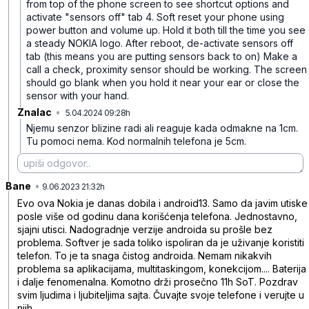
from top of the phone screen to see shortcut options and
activate "sensors off" tab
4. Soft reset your phone using
power button and volume up. Hold it both till the time you see
a steady NOKIA logo. After reboot, de-activate sensors off
tab (this means you are putting sensors back to on)
Make a
call a check, proximity sensor should be working. The screen
should go blank when you hold it near your ear or close the
sensor with your hand.
Znalac
•
5.04.2024 09:28h
n9hm60f0k75t3zw
Njemu senzor blizine radi ali reaguje kada odmakne na 1cm.
Tu pomoci nema. Kod normalnih telefona je 5cm.
Bane
•
j5f2mtpkhd3lp99
9.06.2023 21:32h
Evo ova Nokia je danas dobila i android13. Samo da javim utiske
posle više od godinu dana korišćenja telefona. Jednostavno,
sjajni utisci. Nadogradnje verzije androida su prošle bez
problema. Softver je sada toliko ispoliran da je uživanje koristiti
telefon. To je ta snaga čistog androida. Nemam nikakvih
problema sa aplikacijama, multitaskingom, konekcijom.... Baterija
i dalje fenomenalna. Komotno drži prosečno 11h SoT. Pozdrav
svim ljudima i ljubiteljima sajta. Čuvajte svoje telefone i verujte u
njih