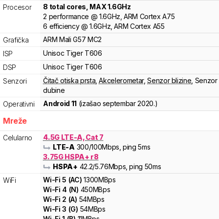
8
total cores
, MAX
1.6
GHz
Procesor
2
performance
@
1.6
GHz,
ARM
Cortex
A75
6
efficiency
@
1.6
GHz,
ARM
Cortex
A55
ARM
Mali
G57 MC2
Grafička
Unisoc
Tiger
T606
ISP
Unisoc
Tiger
T606
DSP
Čitač otiska prsta
,
Akcelerometar
,
Senzor blizine
,
Senzor
Senzori
dubine
Android 11
(izašao
septembar 2020.
)
Operativni
Mreže
4.5G LTE-A, Cat 7
Celularno
LTE-A
300
/100
Mbps
, ping 5ms
3.75G HSPA+ r8
HSPA+
42.2
/5.76
Mbps
, ping 50ms
Wi-Fi
5
(
AC
)
1300
MBps
WiFi
Wi-Fi
4
(
N
)
450
MBps
Wi-Fi
2
(
A
)
54
MBps
Wi-Fi
3
(
G
)
54
MBps
Wi-Fi
1
(
B
)
11
MBps