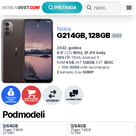
MOBILNI
SVET
.COM
PRETRAGA
Nokia
G21
4GB, 128GB
2022
2022
. godina
6.5
"
LCD
90
Hz
,
81.6
% body
18
%
T606, Android 11
RAM
4
GB
,
INT
128
GB
,
EXT
SDXC
⚡
18
W,
5050
mAh
neizmenjiva
2
kamer
e
, max
50
MP
PRODAJ
KUPOVINA
KOMENTARI
OVAJ
UPOREDI
SPECIFIKACIJA
MOBILNI
Podmodeli
3
/
64
GB
3
/
64
GB
Tiger
T606
Tiger
T606
2x SIM
1x SIM