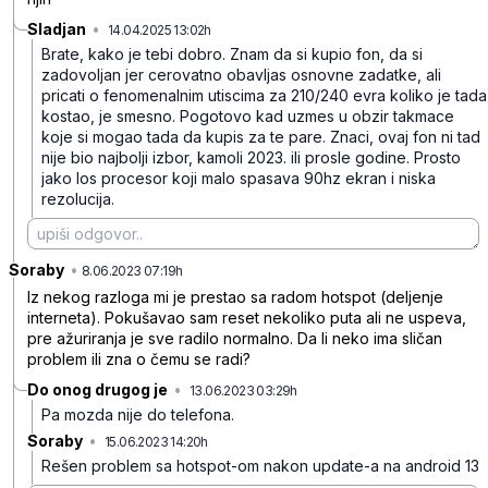
Sladjan
•
14.04.2025 13:02h
lsr29h7j7zv0mv3
Brate, kako je tebi dobro. Znam da si kupio fon, da si
zadovoljan jer cerovatno obavljas osnovne zadatke, ali
pricati o fenomenalnim utiscima za 210/240 evra koliko je tada
kostao, je smesno. Pogotovo kad uzmes u obzir takmace
koje si mogao tada da kupis za te pare. Znaci, ovaj fon ni tad
nije bio najbolji izbor, kamoli 2023. ili prosle godine. Prosto
jako los procesor koji malo spasava 90hz ekran i niska
rezolucija.
Soraby
•
8c73mrhjvrt7dbk
8.06.2023 07:19h
Iz nekog razloga mi je prestao sa radom hotspot (deljenje
interneta). Pokušavao sam reset nekoliko puta ali ne uspeva,
pre ažuriranja je sve radilo normalno. Da li neko ima sličan
problem ili zna o čemu se radi?
Do onog drugog je
•
13.06.2023 03:29h
2l1s8q1v4kzthns
Pa mozda nije do telefona.
Soraby
•
15.06.2023 14:20h
6wnmgxwvhnj9lmy
Rešen problem sa hotspot-om nakon update-a na android 13