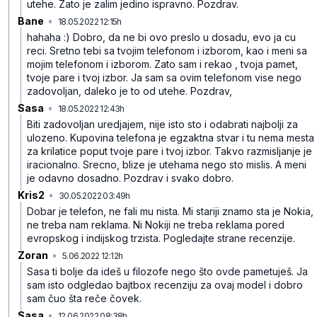
utehe. Zato je zalim jedino ispravno. Pozdrav.
Bane
•
18.05.2022 12:15h
qt3904g7jdgtvfg9h11s
hahaha :) Dobro, da ne bi ovo preslo u dosadu, evo ja cu
reci. Sretno tebi sa tvojim telefonom i izborom, kao i meni sa
mojim telefonom i izborom. Zato sam i rekao , tvoja pamet,
tvoje pare i tvoj izbor. Ja sam sa ovim telefonom vise nego
zadovoljan, daleko je to od utehe. Pozdrav,
Sasa
•
18.05.2022 12:43h
04jm6rb42w300lnyd4vq
Biti zadovoljan uredjajem, nije isto sto i odabrati najbolji za
ulozeno. Kupovina telefona je egzaktna stvar i tu nema mesta
za krilatice poput tvoje pare i tvoj izbor. Takvo razmisljanje je
iracionalno. Srecno, blize je utehama nego sto mislis. A meni
je odavno dosadno. Pozdrav i svako dobro.
Kris2
•
30.05.2022 03:49h
wst5ghc5p11g8pp5ypr0
Dobar je telefon, ne fali mu nista. Mi stariji znamo sta je Nokia,
ne treba nam reklama. Ni Nokiji ne treba reklama pored
evropskog i indijskog trzista. Pogledajte strane recenzije.
Zoran
•
5.06.2022 12:12h
6vnpk92q38kvj8jlpn2k
Sasa ti bolje da ideš u filozofe nego što ovde pametuješ. Ja
sam isto odgledao bajtbox recenziju za ovaj model i dobro
sam čuo šta reče čovek.
Sasa
•
12.06.2022 08:38h
3blktq6cdp0xf552dg2z