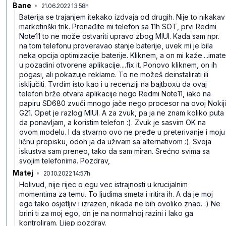
Bane
•
21.06.2022 13:58h
jksq3zqptrbkvsgqcmrs
Baterija se trajanjem itekako izdvaja od drugih. Nije to nikakav
marketinški trik. Pronađite mi telefon sa 11h SOT, prvi Redmi
Note11 to ne može ostvariti upravo zbog MIUI. Kada sam npr.
na tom telefonu proveravao stanje baterije, uvek mi je bila
neka opcija optimizacije baterije. Kliknem, a on mi kaže....imate
u pozadini otvorene aplikacije....fix it. Ponovo kliknem, on ih
pogasi, ali pokazuje reklame. To ne možeš deinstalirati ili
isključiti. Tvrdim isto kao i u recenziji na bajtboxu da ovaj
telefon brže otvara aplikacije nego Redmi Note11, iako na
papiru SD680 zvuči mnogo jače nego procesor na ovoj Nokiji
G21. Opet je razlog MIUI. A za zvuk, pa ja ne znam koliko puta
da ponavljam, a koristim telefon :). Zvuk je sasvim OK na
ovom modelu. I da stvarno ovo ne pređe u preterivanje i moju
ličnu prepisku, odoh ja da uživam sa alternativom :). Svoja
iskustva sam preneo, tako da sam miran. Srećno svima sa
svojim telefonima. Pozdrav,
Matej
•
20.10.2022 14:57h
mt614vjq72b4d1n56fhj
Holivud, nije rijec o egu vec istrajnosti u krucijalnim
momentima za temu. To ljudima smeta i iritira ih. A da je moj
ego tako osjetljiv i izrazen, nikada ne bih ovoliko znao. :) Ne
brini ti za moj ego, on je na normalnoj razini i lako ga
kontroliram.
Lijep pozdrav.