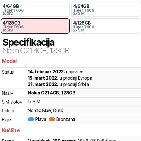
4
/
64
GB
4
/
64
GB
Tiger
T606
Tiger
T606
1x SIM
2x SIM
4
/
128
GB
4
/
128
GB
Tiger
T606
Tiger
T606
1x SIM
2x SIM
Specifikacija
Nokia
G21 4GB, 128GB
Model
04vtf
14. februar 2022.
najavljen
Status
15. mart 2022.
u prodaji Evropa
31. mart 2022.
u prodaji Srbija
Nokia
G21 4GB, 128GB
Naziv
1x SIM
SIM slotovi
Nordic Blue, Dusk
Paleta
Plava
Bronzana
Boje
Kućište
Monoblock
,
190
grama
,
164.6
x
75.9
x
8.5
mm