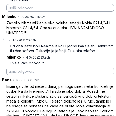
Milenko
•
llvv2rz6m941m7nrgss0
29.06.2022 15:02h
Zamolio bih za mišljenje oko odluke između Nokia G21 4/64 i
Motorola G31 4/64. Oba su dual sim. HVALA VAM MNOGO,
UNAPRED !!!
.
•
1.07.2022 20:04h
5n1lm255z7fj0dt0h7ft
Od oba jeste bolji Realme 8 koji ujedno ima sjajan i samim tim
fluidan softver. Takodje je jeftiniji. Dual sim telefon.
Milenko
•
4.07.2022 23:26h
x51bdc6jpkqb0ns100gf
Hvala Vam mnogo !!!
Bane
•
btdfmpzb46074s370f9b
14.06.2022 13:21h
Imam ga više od mesec dana, pa mogu izneti neke konkretnije
utiske. Pa da krenemo....1. Izrada je jako dobra. Pozadi, ne
ostavlja nikakve otiske prstiju zahvaljujući vrlo dobroj teksturi,
mada ja koristim i futrolu. Telefon odlično leži u ruci, tanak je i
ne oseća se neka težina kada ga držite. Moja kombinacija je
4/128GB u Nordic Blue boji. 2. Baterija je....evo napisacu velikim
slovima.... FANTASTIČNA. Ide i do 13h SOT, kada ga praznite do