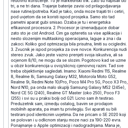
redovno koriscenje. To je marketinski trik. Zato su napisali do
tri, a ne tri dana. Trajanje baterije zavisi od prilagodjavanja
nase rutine/potreba. Kad je tako, onda moze trajati tri i cetiri,
pod uvjetom da se koristi ispod prosjeka. Samo sto tad
pametni aparat gubi smisao. Dzaba je tu i energetska
efikasnost procesora.
2. Procesor je iznenadjujuce dobar
zato sto je cist Android. Cim ga opteretis sa vise aplikacija i
nesto slozenijim multitasking operacijama, laguje a zna i da
zakoci. Koliko god optmizacija bila prisutna, limiti su ocigledni.
3. Zvucnik je ispod prosjeka za ove novce. Konkurencija nudi
stereo zvuk.
Jako jeste vazno prenjeti svoja iskustva, ali sa
ocjenom 8/10, ne mogu da se slozim. Pogotovo kad se uzme
u obzir konkurencija u ovoj/slicnoj cjenovnoj razini. Tad sve
treba objektivnije sagledati.
Imamo: Xiaomi Redmi 11S, Realme
8, Realme 8i, Samsung Galaxy M32, Motorola Moto G52,
Realme 9i, Redmi Note 10/Pro, Poco M4 Pro 5G, Poco X3 Pro,
Nord N10, pa onda malo skuplji Samsung Galaxy M52 (245e),
Nord CE 5G (240), Realme GT Master (oko 250), Poco F3
(255) i svi su u praksi bolji od G21. Licno sam ih testirao.
Preduzetnik sam, izmedju ostalog, bavim se prodajom
mobilnih aparata, pa imam tu privilegiju. Svi aparati su bili
testirani pod identicnim uvjetima. Da ne pricam o SE 2020 koji
se polovan i u odlicnom stanju moze naci za 190-220 evra.
Ponajmanje o Apple optimizaciji i nadogradnjama. Mana je,