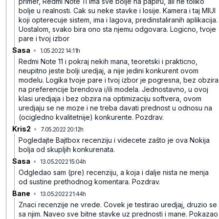
primer, Redmi Note 11 ima sve bolje na papiru, ali ne toliko
bolje u realnosti. Cak su neke stavke i losije. Kamera i taj MIUI
koji opterecuje sistem, ima i lagova, predinstaliranih aplikacija.
Uostalom, svako bira ono sta njemu odgovara. Logicno, tvoje
pare i tvoj izbor
Sasa
•
1.05.2022 14:11h
qys0zdf0gw662s0sg3l9
Redmi Note 11 i pokraj nekih mana, teoretski i prakticno,
neupitno jeste bolji uredjaj, a nije jedini konkurent ovom
modelu. Logika tvoje pare i tvoj izbor je pogresna, bez obzira
na preferencije brendova i/ili modela. Jednostavno, u ovoj
klasi uredjaja i bez obzira na optimizaciju softvera, ovom
uredjaju se ne moze i ne treba davati prednost u odnosu na
(ocigledno kvalitetnije) konkurente.
Pozdrav.
Kris2
•
7.05.2022 20:12h
r1p2yf7ntmqvw88gv825
Pogledajte Bajtbox recenziju i videcete zašto je ova Nokija
bolja od skupljih konkurenata.
Sasa
•
13.05.2022 15:04h
3765gjgznf0vg17b1jgm
Odgledao sam (pre) recenziju, a koja i dalje nista ne menja
od sustine prethodnog komentara.
Pozdrav.
Bane
•
13.05.2022 21:44h
2t1gl80kbyf98cdmkhdt
Znaci recenzije ne vrede. Covek je testirao uredjaj, druzio se
sa njim. Naveo sve bitne stavke uz prednosti i mane. Pokazao