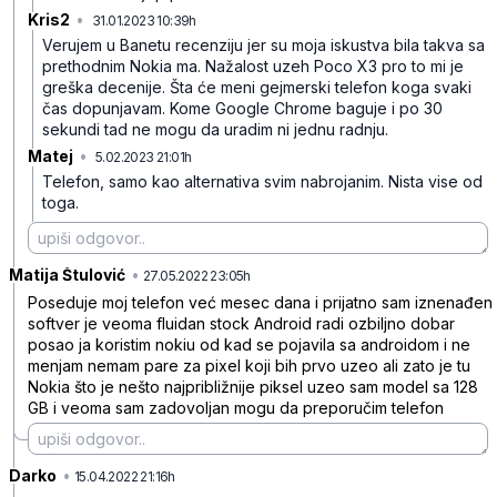
Kris2
•
31.01.2023 10:39h
66g8kgl8tcthvr8
Verujem u Banetu recenziju jer su moja iskustva bila takva sa
prethodnim Nokia ma. Nažalost uzeh Poco X3 pro to mi je
greška decenije. Šta će meni gejmerski telefon koga svaki
čas dopunjavam. Kome Google Chrome baguje i po 30
sekundi tad ne mogu da uradim ni jednu radnju.
Matej
•
5.02.2023 21:01h
4t2pwyqc722rtyd
Telefon, samo kao alternativa svim nabrojanim. Nista vise od
toga.
Matija Štulović
•
73x8rvc7nkdcn08kjbmk
27.05.2022 23:05h
Poseduje moj telefon već mesec dana i prijatno sam iznenađen
softver je veoma fluidan stock Android radi ozbiljno dobar
posao ja koristim nokiu od kad se pojavila sa androidom i ne
menjam nemam pare za pixel koji bih prvo uzeo ali zato je tu
Nokia što je nešto najpribližnije piksel uzeo sam model sa 128
GB i veoma sam zadovoljan mogu da preporučim telefon
Darko
•
mrg2vcs92xnx5fgjnsbp
15.04.2022 21:16h