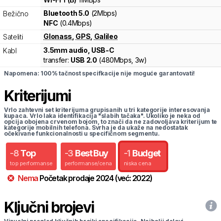
Bluetooth 5.0
(2Mbps)
Bežično
NFC
(0.4Mbps)
Glonass
,
GPS
,
Galileo
Sateliti
3.5mm audio, USB-C
Kabl
transfer:
USB 2.0
(
480Mbps,
3w
)
Napomena: 100% tačnost specifkacije nije moguće garantovati!
Kriterijumi
Vrlo zahtevni set kriterijuma grupisanih u tri kategorije interesovanja
kupaca. Vrlo laka identifikacija "slabih tačaka". Ukoliko je neka od
opcija obojena crvenom bojom, to znači da ne zadovoljava kriterijum te
kategorije mobilnih telefona. Svrha je da ukaže na nedostatak
očekivane funkcionalnosti u specifičnom segmentu.
-
8
Top
-
3
Best Buy
-
1
Budget
top performanse
performanse/cena
niska cena
Nema
Početak prodaje
2024
(već:
2022
)
Ključni brojevi