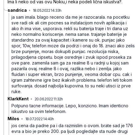
Ima li neko od vas ovu Nokiu,i neka podeli lična iskustva?.
sandrica
•
18.05.2022 14:33h
br9m3b4l4qxgzkgg7xqn
ja sam imala. blago receno da me je razocarala. na pocetku
sve radi ok ali cim pocnes sa instalacijom novih aplikacija i
ako ih ima vise, usporava. rekli su baterija traje i tri dana uz
neko normalno koriscenje. nema sanse. trajanje baterije je
standardno za ovaj kapacitet i kamere su ok. punjac jako
spor, 10w, telefon moze da podrzi i onaj do 18. znaci ako zelis
brze punjenje, moras dokupiti punjac. rezolucija niska,
prilagodjena cipsetu. boje osrednje i zvuk ispod proseka za
ove pare. zamenila sam ga za realme 8 u radnji u kojoj sam
pazarila ovaj. realme 8 i ovaj, razlika nebo i zemlja. jako
fluidan i super ekran, brzo punjenje, veoma dobar cpu. cak i
igram zahtevne igre bez ikakvih problema. telefon leti tokom
surfovanja. dosad najbolja kupovina. to su neki utisci iz prve
ruke.
KlarkKent
•
20.06.2022 11:32h
1hvdyds37zlgn454mjpg
Potpuno tacne informacije. Lepo, konzicno. Imam identicno
iskustvo sa ovim telefonom.
Milos
•
18.07.2022 14:40h
431qw3szpqfh7kd5sd56
jos cena da padne pa i da razmislim o ovom. brate sad je 176
evra a bio je preko 200. pa ljudi pogledajte sta nude drugi