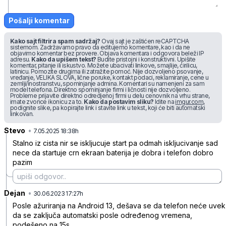
Pošalji komentar
Kako sajt filtrira spam sadržaj?
Ovaj sajt je zaštićen reCAPTCHA
sistemom. Zadržavamo pravo da editujemo komentare, kao i da ne
objavimo komentar bez provere. Objava komentara i odgovora beleži IP
adresu.
Kako da upišem tekst?
Budite pristojni i konstruktivni. Upišite
komentar, pitanje ili iskustvo. Možete ubacivati linkove, smajlije, ćirilicu,
latinicu. Pomozite drugima ili zatražite pomoć. Nije dozvoljeno psovanje,
vređanje, VELIKA SLOVA, lične poruke, kontakt podaci, reklamiranje, cene u
zemlji/inostranstvu, spominjanje admina. Komentari su namenjeni za sam
model telefona. Direktno spominjanje firmi i ličnosti nije dozvoljeno.
Probleme prijavite direktno odredjenoj firmi u delu cenovnik na vrhu strane,
imate zvonce ikonicu za to.
Kako da postavim sliku?
Idite na
imgur.com
,
podignite slike, pa kopirajte link i stavite link u tekst, koji će biti automatski
linkovan.
Stevo
•
5blpfm2yrc9g45b
7.05.2025 18:38h
Stalno iz cista nir se iskljucuje start pa odmah iskljucivanje sad
nece da startuje crn ekraan baterija je dobra i telefon dobro
pazim
Dejan
•
j1351gmyf5kxbyz
30.06.2023 17:27h
Posle ažuriranja na Android 13, dešava se da telefon neće uvek
da se zaključa automatski posle određenog vremena,
podešeno na 15s.