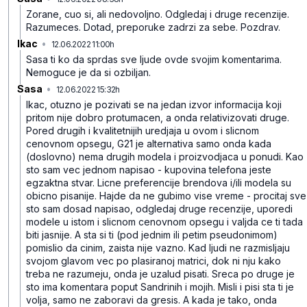
Zorane, cuo si, ali nedovoljno. Odgledaj i druge recenzije.
Razumeces. Dotad, preporuke zadrzi za sebe.
Pozdrav.
Ikac
•
12.06.2022 11:00h
jk25xq3y7cg02dc771y7
Sasa ti ko da sprdas sve ljude ovde svojim komentarima.
Nemoguce je da si ozbiljan.
Sasa
•
12.06.2022 15:32h
4s8vxtpl377w2jfd5hyd
Ikac, otuzno je pozivati se na jedan izvor informacija koji
pritom nije dobro protumacen, a onda relativizovati druge.
Pored drugih i kvalitetnijih uredjaja u ovom i slicnom
cenovnom opsegu, G21 je alternativa samo onda kada
(doslovno) nema drugih modela i proizvodjaca u ponudi. Kao
sto sam vec jednom napisao - kupovina telefona jeste
egzaktna stvar. Licne preferencije brendova i/ili modela su
obicno pisanije. Hajde da ne gubimo vise vreme - procitaj sve
sto sam dosad napisao, odgledaj druge recenzije, uporedi
modele u istom i slicnom cenovnom opsegu i valjda ce ti tada
biti jasnije. A sta si ti (pod jednim ili petim pseudonimom)
pomislio da cinim, zaista nije vazno.
Kad ljudi ne razmisljaju
svojom glavom vec po plasiranoj matrici, dok ni nju kako
treba ne razumeju, onda je uzalud pisati. Sreca po druge je
sto ima komentara poput Sandrinih i mojih.
Misli i pisi sta ti je
volja, samo ne zaboravi da gresis. A kada je tako, onda