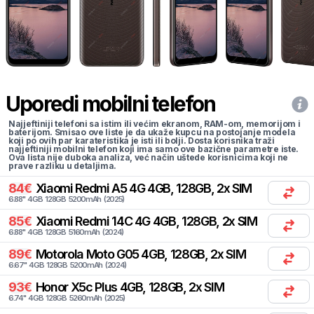
Uporedi mobilni telefon
Najjeftiniji telefoni sa istim ili većim ekranom, RAM-om, memorijom i
baterijom. Smisao ove liste je da ukaže kupcu na postojanje modela
koji po ovih par karateristika je isti ili bolji. Dosta korisnika traži
najjeftiniji mobilni telefon koji ima samo ove bazične parametre iste.
Ova lista nije duboka analiza, već način uštede korisnicima koji ne
prave razliku u detaljima.
84
€
Xiaomi
Redmi A5 4G 4GB, 128GB, 2x SIM
6.88
"
4
GB
128
GB
5200
mAh
(
2025
)
85
€
Xiaomi
Redmi 14C 4G 4GB, 128GB, 2x SIM
6.88
"
4
GB
128
GB
5160
mAh
(
2024
)
89
€
Motorola
Moto G05 4GB, 128GB, 2x SIM
6.67
"
4
GB
128
GB
5200
mAh
(
2024
)
93
€
Honor
X5c Plus 4GB, 128GB, 2x SIM
6.74
"
4
GB
128
GB
5260
mAh
(
2025
)