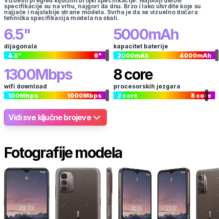
Vizuelni pregled ključnih brojki specifikacije. Najbolji delovi
specifikacije su na vrhu, najgori da dnu. Brzo i lako utvrdite koje su
najjače i najslabije strane modela. Svrha je da se vizuelno dočara
tehnička specifikacija modela na skali.
6.5
"
5000
mAh
dijagonala
kapacitet baterije
4.5
"
6
"
2000
mAh
4000
mAh
1300
Mbps
8
core
wifi download
procesorskih jezgara
100
Mbps
1000
Mbps
2
core
8
core
Vidi sve ključne brojeve
Fotografije modela