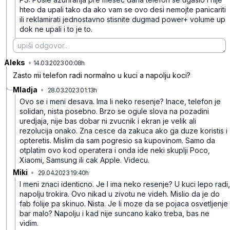
hteo da upali tako da ako vam se ovo desi nemojte panicariti
ili reklamirati jednostavno stisnite dugmad power+ volume up
dok ne upali i to je to.
Aleks
•
mgspfghyd593kml
14.03.2023 00:08h
Zasto mi telefon radi normalno u kuci a napolju koci?
Mladja
•
28.03.2023 01:13h
yyp5jzmwsb44wsz
Ovo se i meni desava. Ima li neko resenje? Inace, telefon je
solidan, nista posebno. Brzo se ogule slova na pozadini
uredjaja, nije bas dobar ni zvucnik i ekran je velik ali
rezolucija onako. Zna cesce da zakuca ako ga duze koristis i
opteretis. Mislim da sam pogresio sa kupovinom. Samo da
otplatim ovo kod operatera i onda ide neki skuplji Poco,
Xiaomi, Samsung ili cak Apple. Videcu.
Miki
•
29.04.2023 19:40h
qn60d37m9rp0fdk
I meni znaci identicno. Je l ima neko resenje? U kuci lepo radi,
napolju trokira. Ovo nikad u zivotu ne videh. Mislio da je do
fab folije pa skinuo. Nista. Je li moze da se pojaca osvetljenje
bar malo? Napolju i kad nije suncano kako treba, bas ne
vidim.