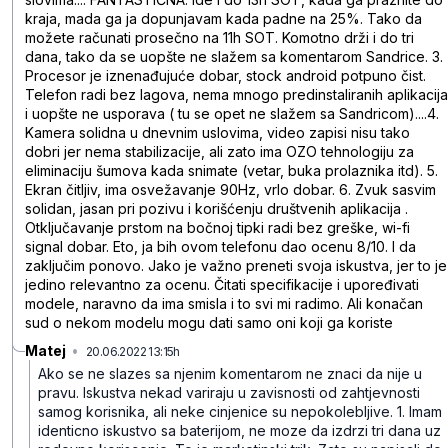
kraja, mada ga ja dopunjavam kada padne na 25%. Tako da
možete računati prosečno na 11h SOT. Komotno drži i do tri
dana, tako da se uopšte ne slažem sa komentarom Sandrice. 3.
Procesor je iznenađujuće dobar, stock android potpuno čist.
Telefon radi bez lagova, nema mnogo predinstaliranih aplikacija
i uopšte ne usporava ( tu se opet ne slažem sa Sandricom)....4.
Kamera solidna u dnevnim uslovima, video zapisi nisu tako
dobri jer nema stabilizacije, ali zato ima OZO tehnologiju za
eliminaciju šumova kada snimate (vetar, buka prolaznika itd). 5.
Ekran čitljiv, ima osvežavanje 90Hz, vrlo dobar. 6. Zvuk sasvim
solidan, jasan pri pozivu i korišćenju društvenih aplikacija .
Otključavanje prstom na bočnoj tipki radi bez greške, wi-fi
signal dobar. Eto, ja bih ovom telefonu dao ocenu 8/10. I da
zaključim ponovo. Jako je važno preneti svoja iskustva, jer to je
jedino relevantno za ocenu. Čitati specifikacije i upoređivati
modele, naravno da ima smisla i to svi mi radimo. Ali konačan
sud o nekom modelu mogu dati samo oni koji ga koriste
Matej
•
20.06.2022 13:15h
vstpdp6rdc9g7xg3fxgp
Ako se ne slazes sa njenim komentarom ne znaci da nije u
pravu. Iskustva nekad variraju u zavisnosti od zahtjevnosti
samog korisnika, ali neke cinjenice su nepokolebljive.
1. Imam
identicno iskustvo sa baterijom, ne moze da izdrzi tri dana uz