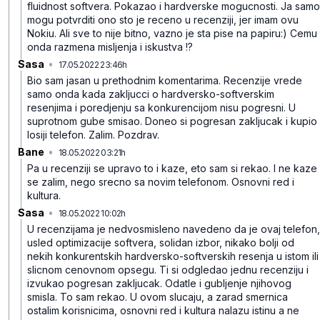
fluidnost softvera. Pokazao i hardverske mogucnosti. Ja samo
mogu potvrditi ono sto je receno u recenziji, jer imam ovu
Nokiu. Ali sve to nije bitno, vazno je sta pise na papiru:) Cemu
onda razmena misljenja i iskustva !?
Sasa
•
17.05.2022 23:46h
yh72gx8kwt5qlqz5ypjv
Bio sam jasan u prethodnim komentarima. Recenzije vrede
samo onda kada zakljucci o hardversko-softverskim
resenjima i poredjenju sa konkurencijom nisu pogresni. U
suprotnom gube smisao. Doneo si pogresan zakljucak i kupio
losiji telefon. Zalim.
Pozdrav.
Bane
•
18.05.2022 03:21h
tx18j8fqvhsb4j1zwrmn
Pa u recenziji se upravo to i kaze, eto sam si rekao. I ne kaze
se zalim, nego srecno sa novim telefonom. Osnovni red i
kultura.
Sasa
•
18.05.2022 10:02h
gd4tvnzxy2dlt2x7fs7t
U recenzijama je nedvosmisleno navedeno da je ovaj telefon,
usled optimizacije softvera, solidan izbor, nikako bolji od
nekih konkurentskih hardversko-softverskih resenja u istom ili
slicnom cenovnom opsegu. Ti si odgledao jednu recenziju i
izvukao pogresan zakljucak. Odatle i gubljenje njihovog
smisla. To sam rekao. U ovom slucaju, a zarad smernica
ostalim korisnicima, osnovni red i kultura nalazu istinu a ne