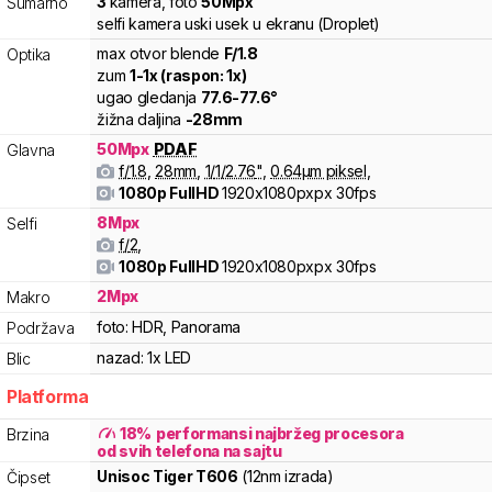
3
kamera
,
foto
50
Mpx
Sumarno
selfi kamera uski usek u ekranu (Droplet)
max otvor blende
F/
1.8
Optika
zum
1
-
1
x (raspon:
1
x)
ugao gledanja
77.6
-
77.6
°
žižna daljina
-
28
mm
50
Mpx
PDAF
Glavna
f/
1.8
,
28
mm
,
1/
1/2.76
"
,
0.64
µm piksel
,
1080p FullHD
1920x1080pxpx
30fps
8
Mpx
Selfi
f/
2
,
1080p FullHD
1920x1080pxpx
30fps
2
Mpx
Makro
foto:
HDR, Panorama
Podržava
nazad:
1x LED
Blic
Platforma
18
%
performansi najbržeg procesora
Brzina
od svih telefona na sajtu
Unisoc
Tiger
T606
(12nm izrada)
Čipset