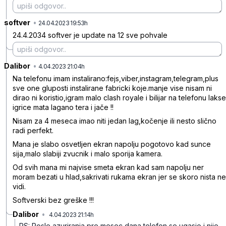
softver
•
kcv40jx9g1y0x3l
24.04.2023 19:53h
24.4.2034 softver je update na 12 sve pohvale
Dalibor
•
nkxqdp477rj7d5w
4.04.2023 21:04h
Na telefonu imam instalirano:fejs,viber,instagram,telegram,plus
sve one gluposti instalirane fabricki koje.manje vise nisam ni
dirao ni koristio,igram malo clash royale i bilijar na telefonu lakse
igrice mata lagano tera i jače !!
Nisam za 4 meseca imao niti jedan lag,kočenje ili nesto slično
radi perfekt.
Mana je slabo osvetljen ekran napolju pogotovo kad sunce
sija,malo slabiji zvucnik i malo sporija kamera.
Od svih mana mi najvise smeta ekran kad sam napolju ner
moram bezati u hlad,sakrivati rukama ekran jer se skoro nista ne
vidi.
Softverski bez greške !!!
Dalibor
•
4.04.2023 21:14h
bf7s3gbjg3ddbnt
PS: Posle azuriranja pre mesec dana telefon se ugasio i nije