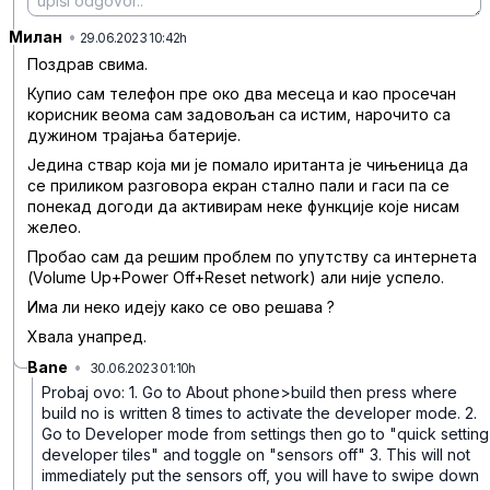
Милан
•
ndrrnf0rr61b4x1
29.06.2023 10:42h
Поздрав свима.
Купио сам телефон пре око два месеца и као просечан
корисник веома сам задовољан са истим, нарочито са
дужином трајања батерије.
Једина ствар која ми је помало иританта је чињеница да
се приликом разговора екран стално пали и гаси па се
понекад догоди да активирам неке функције које нисам
желео.
Пробао сам да решим проблем по упутству са интернета
(Volume Up+Power Off+Reset network) али није успело.
Има ли неко идеју како се ово решава ?
Хвала унапред.
Bane
•
30.06.2023 01:10h
y4bqbs4lnw80w0f
Probaj ovo:
1. Go to About phone>build then press where
build no is written 8 times to activate the developer mode.
2.
Go to Developer mode from settings then go to "quick setting
developer tiles" and toggle on "sensors off"
3. This will not
immediately put the sensors off, you will have to swipe down