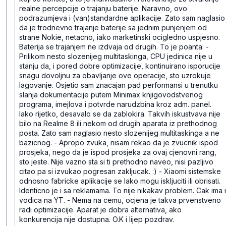
realne percepcije o trajanju baterije. Naravno, ovo
podrazumjeva i (van)standardne aplikacije.
Zato sam naglasio
da je trodnevno trajanje baterije sa jednim punjenjem od
strane Nokie, netacno, iako marketinski ocigledno uspjesno.
Baterija se trajanjem ne izdvaja od drugih. To je poanta.
-
Prilikom nesto slozenijeg multitaskinga, CPU jedinica nije u
stanju da, i pored dobre optimizacije, kontinuirano isporucije
snagu dovoljnu za obavljanje ove operacije, sto uzrokuje
lagovanje. Osjetio sam znacajan pad performansi u trenutku
slanja dokumentacije putem Minimax knjigovodstvenog
programa, imejlova i potvrde narudzbina kroz adm. panel.
Iako rijetko, desavalo se da zablokira. Takvih iskustvava nije
bilo na Realme 8 ili nekom od drugih aparata iz prethodnog
posta.
Zato sam naglasio nesto slozenijeg multitaskinga a ne
bazicnog.
- Apropo zvuka, nisam rekao da je zvucnik ispod
prosjeka, nego da je ispod prosjeka za ovaj cjenovni rang,
sto jeste. Nije vazno sta si ti prethodno naveo, nisi pazljivo
citao pa si izvukao pogresan zakljucak. :)
- Xiaomi sistemske
odnosno fabricke aplikacije se lako mogu iskljuciti ili obrisati.
Identicno je i sa reklamama. To nije nikakav problem. Cak ima i
vodica na YT.
- Nema na cemu, ocjena je takva prvenstveno
radi optimizacije. Aparat je dobra alternativa, ako
konkurencija nije dostupna.
O.K i lijep pozdrav.