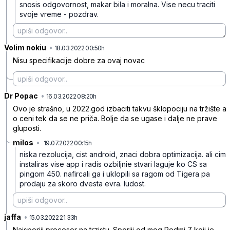
snosis odgovornost, makar bila i moralna.
Vise necu traciti
svoje vreme - pozdrav.
Volim nokiu
•
bzqwxbmsz7vg01x6mdg4
18.03.2022 00:50h
Nisu specifikacije dobre za ovaj novac
Dr Popac
•
6hzh96895l22bj31mhhg
16.03.2022 08:20h
Ovo je strašno, u 2022.god izbaciti takvu šklopociju na tržište a
o ceni tek da se ne priča. Bolje da se ugase i dalje ne prave
gluposti.
milos
•
19.07.2022 00:15h
m2r8btfnd61mph6fnl9s
niska rezolucija, cist android, znaci dobra optimizacija. ali cim
instaliras vise app i radis ozbiljnie stvari laguje ko CS sa
pingom 450. nafircali ga i uklopili sa ragom od Tigera pa
prodaju za skoro dvesta evra. ludost.
jaffa
•
m20dky8bcwpxx4bkqllw
15.03.2022 21:33h
Najsporiji procesor na trzistu. Sporiji od mog Redmi 7 koji je