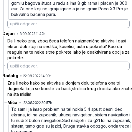
gomilu bagova štuca u radu a ima 8 gb rama i plaćen je 300
eur. Za one koji ne igraju igrice a ja ne igram Poco X3 Pro je
bukvalno bačena para.
Dejan
•
d6s65mh4sc0ptxllw34w
3.09.2022 11:42h
Da li neko zna, zbog čega telefon naizmenično aktivira i gasi
ekran dok stoji na sedištu, kasetici, auta u pokretu? Kao da
reaguje na te neke sitne pokrete iako je deaktivirana opcija za
pokrete.
Raćabg
•
4csj89j3ctrc088mpf8q
22.08.2022 14:09h
Zna li neko kako se aktivira u donjem delu telefona ona tri
dugmeta koja se koriste za back,strelica krug i kocka,ako znate
na šta mislim
Mića
•
22.08.2022 20:57h
mjjb4t1kpp0zpcxy7bh9
To sam i ja imao problem na tel nokia 5.4 spust desni deo
ekrana, idi na zupcanik, ukucaj navigation, sistem navigation i
tu nudi 3 buton navigation.Sad nadjoh i za g21 Idi na zupcanik,
sistem, tamo gde su jezici, Druga stavka odozgo, onda treca i
tu promeni.