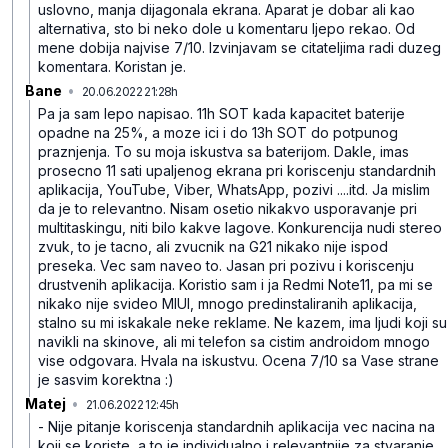
uslovno, manja dijagonala ekrana.
Aparat je dobar ali kao
alternativa, sto bi neko dole u komentaru ljepo rekao.
Od
mene dobija najvise 7/10. Izvinjavam se citateljima radi duzeg
komentara. Koristan je.
Bane
•
20.06.2022 21:28h
t2n4rzbn97r3xhjkj0sd
Pa ja sam lepo napisao. 11h SOT kada kapacitet baterije
opadne na 25%, a moze ici i do 13h SOT do potpunog
praznjenja. To su moja iskustva sa baterijom. Dakle, imas
prosecno 11 sati upaljenog ekrana pri koriscenju standardnih
aplikacija, YouTube, Viber, WhatsApp, pozivi ....itd. Ja mislim
da je to relevantno. Nisam osetio nikakvo usporavanje pri
multitaskingu, niti bilo kakve lagove. Konkurencija nudi stereo
zvuk, to je tacno, ali zvucnik na G21 nikako nije ispod
preseka. Vec sam naveo to. Jasan pri pozivu i koriscenju
drustvenih aplikacija. Koristio sam i ja Redmi Note11, pa mi se
nikako nije svideo MIUI, mnogo predinstaliranih aplikacija,
stalno su mi iskakale neke reklame. Ne kazem, ima ljudi koji su
navikli na skinove, ali mi telefon sa cistim androidom mnogo
vise odgovara. Hvala na iskustvu. Ocena 7/10 sa Vase strane
je sasvim korektna :)
Matej
•
21.06.2022 12:45h
915dx31dzv0bm55mhdvw
- Nije pitanje koriscenja standardnih aplikacija vec nacina na
koji se koriste, a to je individualno i relevantnije za stvaranje