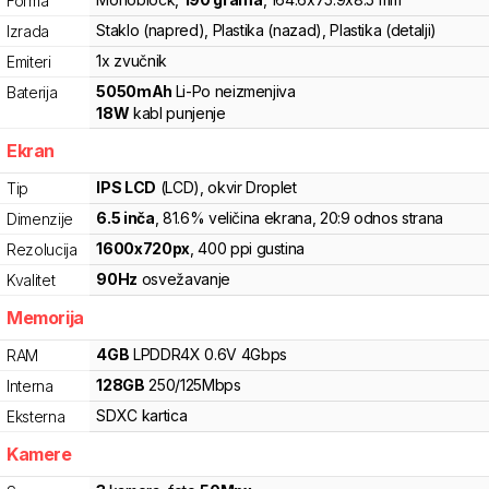
Forma
Staklo (napred), Plastika (nazad), Plastika (detalji)
Izrada
1x zvučnik
Emiteri
5050
mAh
Li-Po
neizmenjiva
Baterija
18
W
kabl punjenje
Ekran
IPS LCD
(LCD)
, okvir Droplet
Tip
6.5
inča
, 81.6% veličina ekrana
, 20:9 odnos strana
Dimenzije
1600
x
720
px
,
400
ppi gustina
Rezolucija
90
Hz
osvežavanje
Kvalitet
Memorija
4
GB
LPDDR4X
0.6V
4
Gbps
RAM
128
GB
250
/
125
Mbps
Interna
SDXC
kartica
Eksterna
Kamere