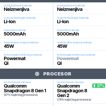
pristupačnost baterije
pristupačnost baterije
Neizmenjiva
Neizmenjiva
vrsta tehnologije baterije
vrsta tehnologije baterije
Li-Ion
Li-Ion
kapacitet baterije
kapacitet baterije
5000
mAh
5000
mAh
maksimalna snaga punjenja
maksimalna snaga punjenja
45
W
45
W
tehnologija bežičnog punjenja
tehnologija bežičnog punjenja
Powermat
Powermat
Qi
Qi
PROCESOR
performanse čipseta
performanse čipseta
Qualcomm
Qualcomm
37
%
Snapdragon 8 Gen 1
Snapdragon 8
Gen 2
(57% najbržeg procesora)
(78% najbržeg procesora)