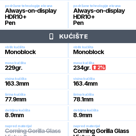
podržane tehnologije ekrana
podržane tehnologije ekrana
Always-on-display
Always-on-display
HDR10+
HDR10+
Pen
Pen
KUĆIŠTE
oblik kućišta
oblik kućišta
Monoblock
Monoblock
masa kućišta
masa kućišta
229
gr.
234
gr.
2
%
visina kućišta
visina kućišta
163.3
mm
163.4
mm
širina kućišta
širina kućišta
77.9
mm
78.1
mm
debljina kućišta
debljina kućišta
8.9
mm
8.9
mm
napred materijal
napred materijal
Corning Gorilla Glass
Corning Gorilla Glass