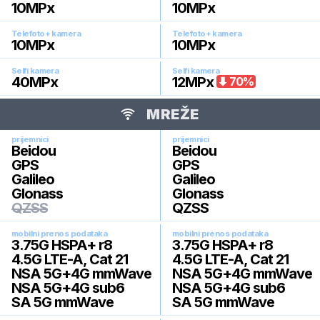
10
MPx
10
MPx
Telefoto+ kamera
Telefoto+ kamera
10
MPx
10
MPx
Selfi kamera
Selfi kamera
40
MPx
12
MPx
70
%
MREŽE
prijemnici
prijemnici
Beidou
Beidou
GPS
GPS
Galileo
Galileo
Glonass
Glonass
QZSS
QZSS
mobilni prenos podataka
mobilni prenos podataka
3.75G HSPA+ r8
3.75G HSPA+ r8
4.5G LTE-A, Cat 21
4.5G LTE-A, Cat 21
NSA 5G+4G mmWave
NSA 5G+4G mmWave
NSA 5G+4G sub6
NSA 5G+4G sub6
SA 5G mmWave
SA 5G mmWave