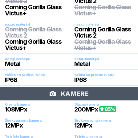
Victus 2
Victus 2
Corning Gorilla Glass
Corning Gorilla Glass
Victus+
Victus+
nazad materijal
nazad materijal
Corning Gorilla Glass
Corning Gorilla Glass
Victus 2
Victus 2
Corning Gorilla Glass
Corning Gorilla Glass
Victus+
Victus+
detalji materijal
detalji materijal
Metal
Metal
zaštita od prašine i vode
zaštita od prašine i vode
IP68
IP68
KAMERE
Glavna kamera
Glavna kamera
108
MPx
200
MPx
85
%
Širokougaona kamera
Širokougaona kamera
12
MPx
12
MPx
Telefoto kamera
Telefoto kamera