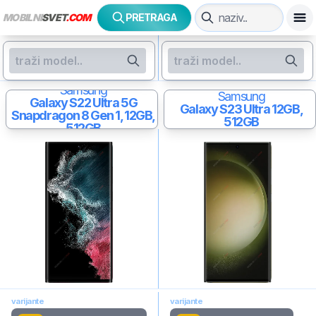
MOBILNI
SVET
.COM
PRETRAGA
Samsung
Samsung
Galaxy S22 Ultra 5G
Galaxy S23 Ultra
12GB,
Snapdragon 8 Gen 1, 12GB,
512GB
512GB
varijante
varijante