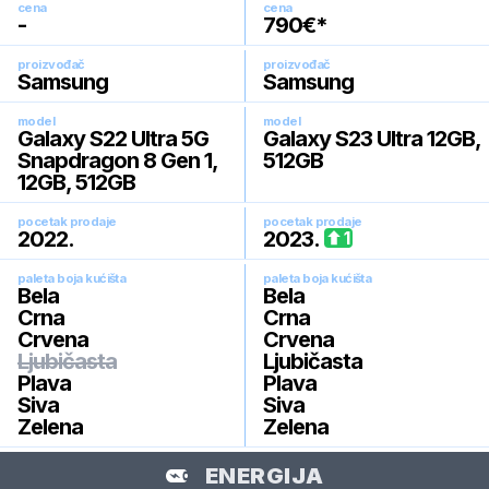
cena
cena
-
790
€*
proizvođač
proizvođač
Samsung
Samsung
model
model
Galaxy S22 Ultra 5G
Galaxy S23 Ultra 12GB,
Snapdragon 8 Gen 1,
512GB
12GB, 512GB
pocetak prodaje
pocetak prodaje
2022
.
2023
.
1
paleta boja kućišta
paleta boja kućišta
Bela
Bela
Crna
Crna
Crvena
Crvena
Ljubičasta
Ljubičasta
Plava
Plava
Siva
Siva
Zelena
Zelena
ENERGIJA