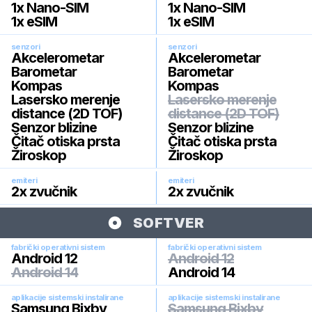
1x Nano-SIM
1x Nano-SIM
1x eSIM
1x eSIM
senzori
senzori
Akcelerometar
Akcelerometar
Barometar
Barometar
Kompas
Kompas
Lasersko merenje
Lasersko merenje
distance (2D TOF)
distance (2D TOF)
Senzor blizine
Senzor blizine
Čitač otiska prsta
Čitač otiska prsta
Žiroskop
Žiroskop
emiteri
emiteri
2x zvučnik
2x zvučnik
SOFTVER
fabrički operativni sistem
fabrički operativni sistem
Android 12
Android 12
Android 14
Android 14
aplikacije sistemski instalirane
aplikacije sistemski instalirane
Samsung Bixby
Samsung Bixby