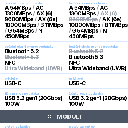
bežični prenos podataka
bežični prenos podataka
A 54MBps
/
AC
A 54MBps
/
AC
1300MBps
/
AX (6)
1300MBps
/
AX (6)
9600MBps
/
AX (6e)
9600MBps
/
AX (6e)
10000MBps
/
B 11MBps
10000MBps
/
B 11MBps
/
G 54MBps
/
N
/
G 54MBps
/
N
450MBps
450MBps
bežični lokalni prenos podataka
bežični lokalni prenos podataka
Bluetooth 5.2
Bluetooth 5.2
Bluetooth 5.3
Bluetooth 5.3
NFC
NFC
Ultra Wideband (UWB)
Ultra Wideband (UWB)
priključci
priključci
USB-C
USB-C
žični prenos podataka
žični prenos podataka
USB 3.2 gen1 (20Gbps)
USB 3.2 gen1 (20Gbps)
100W
100W
MODULI
slotovi za kartice
slotovi za kartice