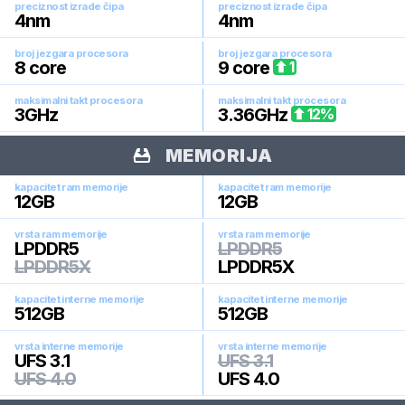
preciznost izrade čipa
preciznost izrade čipa
4
nm
4
nm
broj jezgara procesora
broj jezgara procesora
8
core
9
core
1
maksimalni takt procesora
maksimalni takt procesora
3
GHz
3.36
GHz
12
%
MEMORIJA
kapacitet ram memorije
kapacitet ram memorije
12
GB
12
GB
vrsta ram memorije
vrsta ram memorije
LPDDR5
LPDDR5
LPDDR5X
LPDDR5X
kapacitet interne memorije
kapacitet interne memorije
512
GB
512
GB
vrsta interne memorije
vrsta interne memorije
UFS 3.1
UFS 3.1
UFS 4.0
UFS 4.0