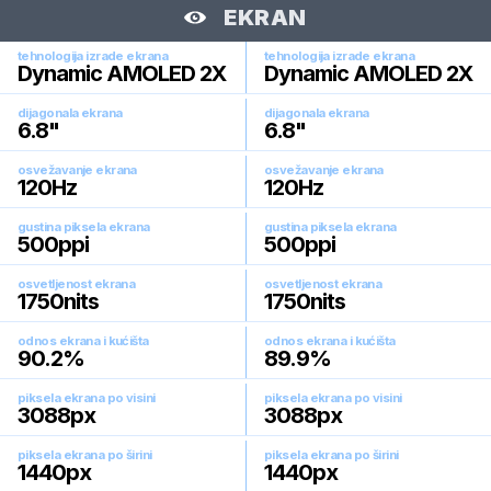
EKRAN
tehnologija izrade ekrana
tehnologija izrade ekrana
Dynamic AMOLED 2X
Dynamic AMOLED 2X
dijagonala ekrana
dijagonala ekrana
6.8
"
6.8
"
osvežavanje ekrana
osvežavanje ekrana
120
Hz
120
Hz
gustina piksela ekrana
gustina piksela ekrana
500
ppi
500
ppi
osvetljenost ekrana
osvetljenost ekrana
1750
nits
1750
nits
odnos ekrana i kućišta
odnos ekrana i kućišta
90.2
%
89.9
%
piksela ekrana po visini
piksela ekrana po visini
3088
px
3088
px
piksela ekrana po širini
piksela ekrana po širini
1440
px
1440
px