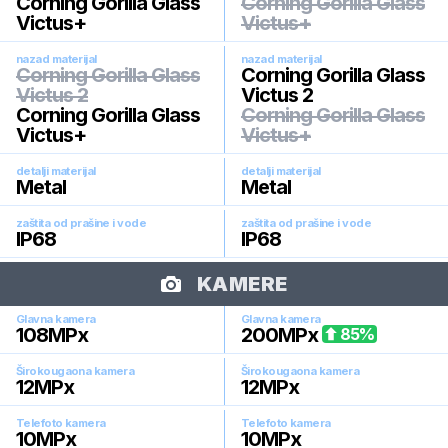
Corning Gorilla Glass
Corning Gorilla Glass
Victus+
Victus+
nazad materijal
nazad materijal
Corning Gorilla Glass
Corning Gorilla Glass
Victus 2
Victus 2
Corning Gorilla Glass
Corning Gorilla Glass
Victus+
Victus+
detalji materijal
detalji materijal
Metal
Metal
zaštita od prašine i vode
zaštita od prašine i vode
IP68
IP68
KAMERE
Glavna kamera
Glavna kamera
108
MPx
200
MPx
85
%
Širokougaona kamera
Širokougaona kamera
12
MPx
12
MPx
Telefoto kamera
Telefoto kamera
10
MPx
10
MPx