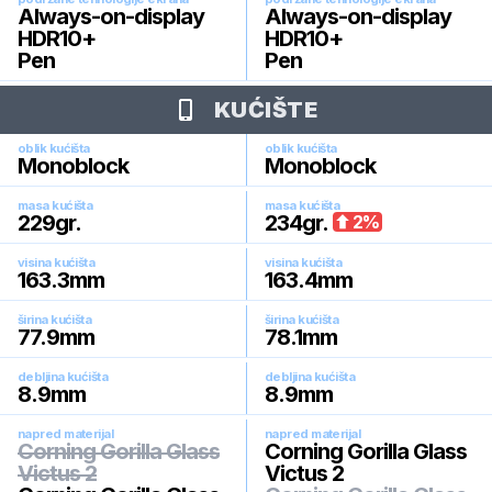
Always-on-display
Always-on-display
HDR10+
HDR10+
Pen
Pen
KUĆIŠTE
oblik kućišta
oblik kućišta
Monoblock
Monoblock
masa kućišta
masa kućišta
229
gr.
234
gr.
2
%
visina kućišta
visina kućišta
163.3
mm
163.4
mm
širina kućišta
širina kućišta
77.9
mm
78.1
mm
debljina kućišta
debljina kućišta
8.9
mm
8.9
mm
napred materijal
napred materijal
Corning Gorilla Glass
Corning Gorilla Glass
Victus 2
Victus 2