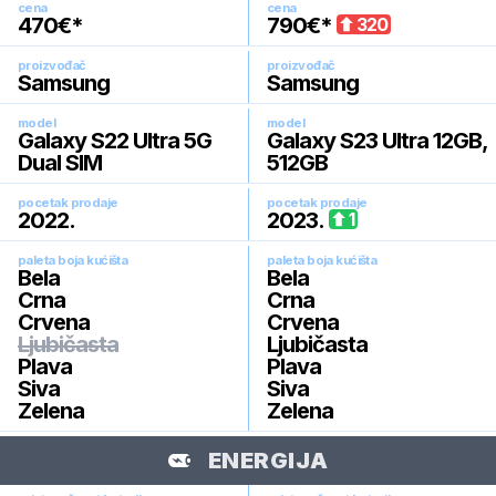
cena
cena
470
€*
790
€*
320
proizvođač
proizvođač
Samsung
Samsung
model
model
Galaxy S22 Ultra 5G
Galaxy S23 Ultra 12GB,
Dual SIM
512GB
pocetak prodaje
pocetak prodaje
2022
.
2023
.
1
paleta boja kućišta
paleta boja kućišta
Bela
Bela
Crna
Crna
Crvena
Crvena
Ljubičasta
Ljubičasta
Plava
Plava
Siva
Siva
Zelena
Zelena
ENERGIJA