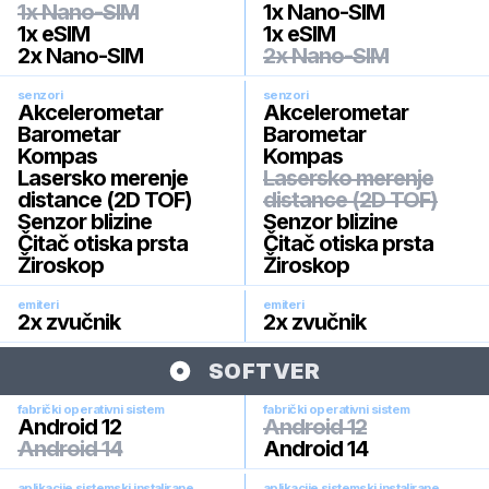
1x Nano-SIM
1x Nano-SIM
1x eSIM
1x eSIM
2x Nano-SIM
2x Nano-SIM
senzori
senzori
Akcelerometar
Akcelerometar
Barometar
Barometar
Kompas
Kompas
Lasersko merenje
Lasersko merenje
distance (2D TOF)
distance (2D TOF)
Senzor blizine
Senzor blizine
Čitač otiska prsta
Čitač otiska prsta
Žiroskop
Žiroskop
emiteri
emiteri
2x zvučnik
2x zvučnik
SOFTVER
fabrički operativni sistem
fabrički operativni sistem
Android 12
Android 12
Android 14
Android 14
aplikacije sistemski instalirane
aplikacije sistemski instalirane