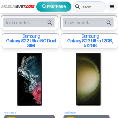
MOBILNI
SVET
.COM
PRETRAGA
Samsung
Samsung
Galaxy S22 Ultra 5G
Dual
Galaxy S23 Ultra
12GB,
SIM
512GB
varijante
varijante