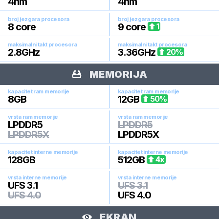
4
nm
4
nm
broj jezgara procesora
broj jezgara procesora
8
core
9
core
1
maksimalni takt procesora
maksimalni takt procesora
2.8
GHz
3.36
GHz
20
%
MEMORIJA
kapacitet ram memorije
kapacitet ram memorije
8
GB
12
GB
50
%
vrsta ram memorije
vrsta ram memorije
LPDDR5
LPDDR5
LPDDR5X
LPDDR5X
kapacitet interne memorije
kapacitet interne memorije
128
GB
512
GB
4
x
vrsta interne memorije
vrsta interne memorije
UFS 3.1
UFS 3.1
UFS 4.0
UFS 4.0
EKRAN