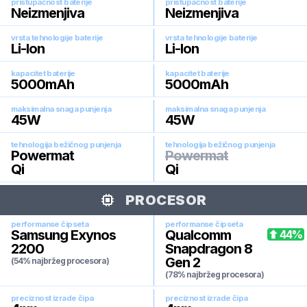
pristupačnost baterije
pristupačnost baterije
Neizmenjiva
Neizmenjiva
vrsta tehnologije baterije
vrsta tehnologije baterije
Li-Ion
Li-Ion
kapacitet baterije
kapacitet baterije
5000
mAh
5000
mAh
maksimalna snaga punjenja
maksimalna snaga punjenja
45
W
45
W
tehnologija bežičnog punjenja
tehnologija bežičnog punjenja
Powermat
Powermat
Qi
Qi
PROCESOR
performanse čipseta
performanse čipseta
Samsung Exynos
Qualcomm
44
%
2200
Snapdragon 8
Gen 2
(54% najbržeg procesora)
(78% najbržeg procesora)
preciznost izrade čipa
preciznost izrade čipa