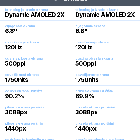
tehnologija izrade ekrana
tehnologija izrade ekrana
Dynamic AMOLED 2X
Dynamic AMOLED 2X
dijagonala ekrana
dijagonala ekrana
6.8
"
6.8
"
osvežavanje ekrana
osvežavanje ekrana
120
Hz
120
Hz
gustina piksela ekrana
gustina piksela ekrana
500
ppi
500
ppi
osvetljenost ekrana
osvetljenost ekrana
1750
nits
1750
nits
odnos ekrana i kućišta
odnos ekrana i kućišta
90.2
%
89.9
%
piksela ekrana po visini
piksela ekrana po visini
3088
px
3088
px
piksela ekrana po širini
piksela ekrana po širini
1440
px
1440
px
podržane tehnologije ekrana
podržane tehnologije ekrana