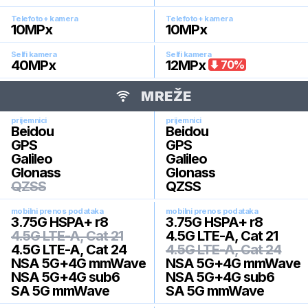
Telefoto+ kamera
Telefoto+ kamera
10
MPx
10
MPx
Selfi kamera
Selfi kamera
40
MPx
12
MPx
70
%
MREŽE
prijemnici
prijemnici
Beidou
Beidou
GPS
GPS
Galileo
Galileo
Glonass
Glonass
QZSS
QZSS
mobilni prenos podataka
mobilni prenos podataka
3.75G HSPA+ r8
3.75G HSPA+ r8
4.5G LTE-A, Cat 21
4.5G LTE-A, Cat 21
4.5G LTE-A, Cat 24
4.5G LTE-A, Cat 24
NSA 5G+4G mmWave
NSA 5G+4G mmWave
NSA 5G+4G sub6
NSA 5G+4G sub6
SA 5G mmWave
SA 5G mmWave