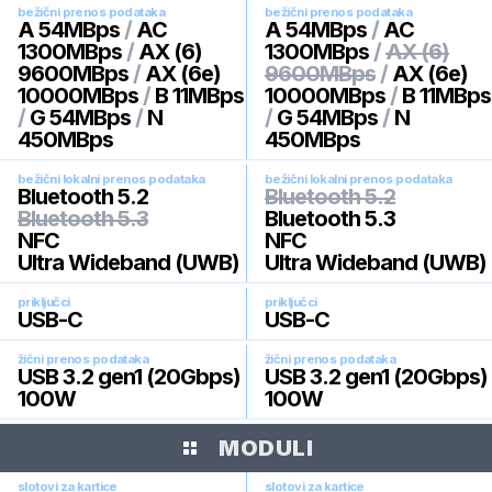
bežični prenos podataka
bežični prenos podataka
A 54MBps
/
AC
A 54MBps
/
AC
1300MBps
/
AX (6)
1300MBps
/
AX (6)
9600MBps
/
AX (6e)
9600MBps
/
AX (6e)
10000MBps
/
B 11MBps
10000MBps
/
B 11MBps
/
G 54MBps
/
N
/
G 54MBps
/
N
450MBps
450MBps
bežični lokalni prenos podataka
bežični lokalni prenos podataka
Bluetooth 5.2
Bluetooth 5.2
Bluetooth 5.3
Bluetooth 5.3
NFC
NFC
Ultra Wideband (UWB)
Ultra Wideband (UWB)
priključci
priključci
USB-C
USB-C
žični prenos podataka
žični prenos podataka
USB 3.2 gen1 (20Gbps)
USB 3.2 gen1 (20Gbps)
100W
100W
MODULI
slotovi za kartice
slotovi za kartice