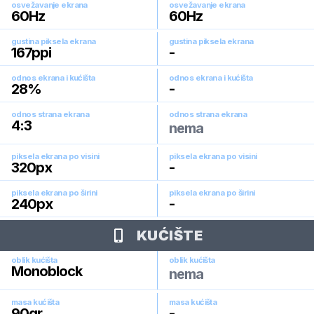
osvežavanje ekrana
osvežavanje ekrana
60
Hz
60
Hz
gustina piksela ekrana
gustina piksela ekrana
167
ppi
-
odnos ekrana i kućišta
odnos ekrana i kućišta
28
%
-
odnos strana ekrana
odnos strana ekrana
4:3
nema
piksela ekrana po visini
piksela ekrana po visini
320
px
-
piksela ekrana po širini
piksela ekrana po širini
240
px
-
KUĆIŠTE
oblik kućišta
oblik kućišta
Monoblock
nema
masa kućišta
masa kućišta
90
gr.
-