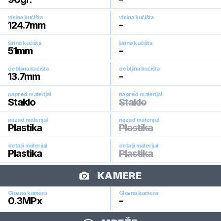
visina kućišta
visina kućišta
124.7
mm
-
širina kućišta
širina kućišta
51
mm
-
debljina kućišta
debljina kućišta
13.7
mm
-
napred materijal
napred materijal
Staklo
Staklo
nazad materijal
nazad materijal
Plastika
Plastika
detalji materijal
detalji materijal
Plastika
Plastika
KAMERE
Glavna kamera
Glavna kamera
0.3
MPx
-