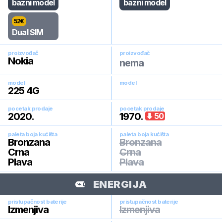
bazni model
bazni model
52
€
Dual SIM
proizvođač
proizvođač
Nokia
nema
model
model
225 4G
pocetak prodaje
pocetak prodaje
2020
.
1970
.
50
paleta boja kućišta
paleta boja kućišta
Bronzana
Bronzana
Crna
Crna
Plava
Plava
ENERGIJA
pristupačnost baterije
pristupačnost baterije
Izmenjiva
Izmenjiva