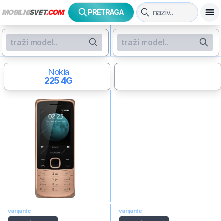
MOBILNI
SVET
.COM
PRETRAGA
Nokia
225 4G
varijante
varijante