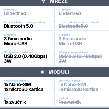
MREŽE
prijemnici
prijemnici
undefined
undefined
bežični lokalni prenos podataka
bežični lokalni prenos podataka
Bluetooth 5.0
Bluetooth 5.0
priključci
priključci
3.5mm audio
3.5mm audio
Micro-USB
Micro-USB
žični prenos podataka
žični prenos podataka
USB 2.0 (0.48Gbps)
USB 2.0 (0.48Gbps)
3W
3W
MODULI
slotovi za kartice
slotovi za kartice
1x Nano-SIM
1x Nano-SIM
1x microSD kartica
1x microSD kartica
emiteri
emiteri
1x zvučnik
1x zvučnik