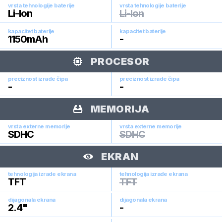
vrsta tehnologije baterije
vrsta tehnologije baterije
Li-Ion
Li-Ion
kapacitet baterije
kapacitet baterije
1150
mAh
-
PROCESOR
preciznost izrade čipa
preciznost izrade čipa
-
-
MEMORIJA
vrsta externe memorije
vrsta externe memorije
SDHC
SDHC
EKRAN
tehnologija izrade ekrana
tehnologija izrade ekrana
TFT
TFT
dijagonala ekrana
dijagonala ekrana
2.4
"
-