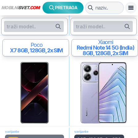
MOBILNI
SVET
.COM
PRETRAGA
Xiaomi
Poco
Redmi Note 14 5G (India)
X7
8GB, 128GB, 2x SIM
8GB, 128GB, 2x SIM
varijante
varijante