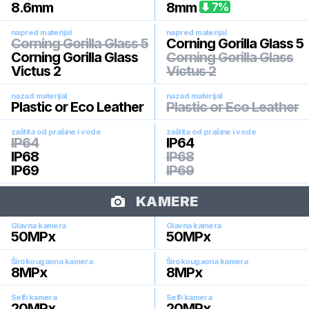
8.6
mm
8
mm
7
%
napred materijal
napred materijal
Corning Gorilla Glass 5
Corning Gorilla Glass 5
Corning Gorilla Glass
Corning Gorilla Glass
Victus 2
Victus 2
nazad materijal
nazad materijal
Plastic or Eco Leather
Plastic or Eco Leather
zaštita od prašine i vode
zaštita od prašine i vode
IP64
IP64
IP68
IP68
IP69
IP69
KAMERE
Glavna kamera
Glavna kamera
50
MPx
50
MPx
Širokougaona kamera
Širokougaona kamera
8
MPx
8
MPx
Selfi kamera
Selfi kamera
20
MPx
20
MPx