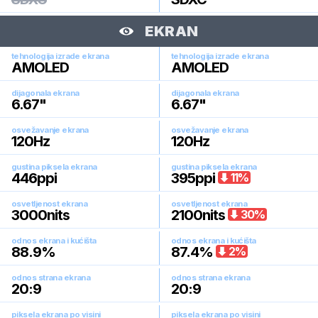
EKRAN
tehnologija izrade ekrana
tehnologija izrade ekrana
AMOLED
AMOLED
dijagonala ekrana
dijagonala ekrana
6.67
"
6.67
"
osvežavanje ekrana
osvežavanje ekrana
120
Hz
120
Hz
gustina piksela ekrana
gustina piksela ekrana
446
ppi
395
ppi
11
%
osvetljenost ekrana
osvetljenost ekrana
3000
nits
2100
nits
30
%
odnos ekrana i kućišta
odnos ekrana i kućišta
88.9
%
87.4
%
2
%
odnos strana ekrana
odnos strana ekrana
20:9
20:9
piksela ekrana po visini
piksela ekrana po visini