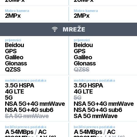
Makro kamera
Makro kamera
2
MPx
2
MPx
MREŽE
prijemnici
prijemnici
Beidou
Beidou
GPS
GPS
Galileo
Galileo
Glonass
Glonass
QZSS
QZSS
mobilni prenos podataka
mobilni prenos podataka
3.5G HSPA
3.5G HSPA
4G LTE
4G LTE
5G
5G
NSA 5G+4G mmWave
NSA 5G+4G mmWave
NSA 5G+4G sub6
NSA 5G+4G sub6
SA 5G mmWave
SA 5G mmWave
bežični prenos podataka
bežični prenos podataka
A 54MBps
/
AC
A 54MBps
/
AC