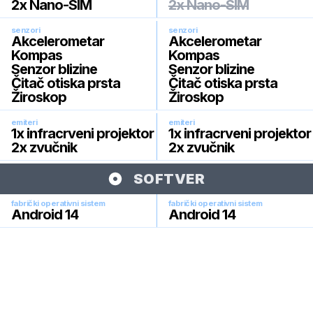
2x Nano-SIM
2x Nano-SIM
senzori
senzori
Akcelerometar
Akcelerometar
Kompas
Kompas
Senzor blizine
Senzor blizine
Čitač otiska prsta
Čitač otiska prsta
Žiroskop
Žiroskop
emiteri
emiteri
1x infracrveni projektor
1x infracrveni projektor
2x zvučnik
2x zvučnik
SOFTVER
fabrički operativni sistem
fabrički operativni sistem
Android 14
Android 14