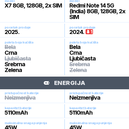
model
model
X7 8GB, 128GB, 2x SIM
Redmi Note 14 5G
(India) 8GB, 128GB, 2x
SIM
pocetak prodaje
pocetak prodaje
2025
.
2024
.
1
paleta boja kućišta
paleta boja kućišta
Bela
Bela
Crna
Crna
Ljubičasta
Ljubičasta
Srebrna
Srebrna
Zelena
Zelena
ENERGIJA
pristupačnost baterije
pristupačnost baterije
Neizmenjiva
Neizmenjiva
kapacitet baterije
kapacitet baterije
5110
mAh
5110
mAh
maksimalna snaga punjenja
maksimalna snaga punjenja
45
W
45
W