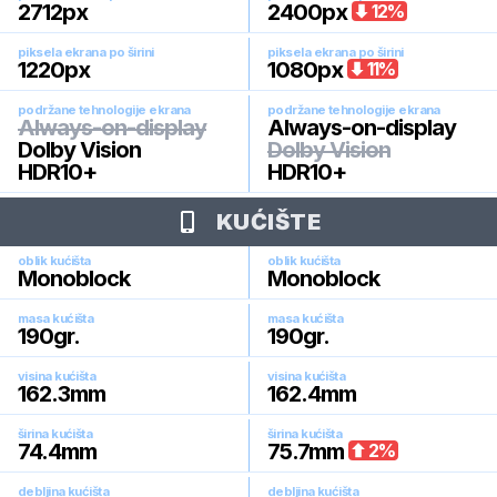
2712
px
2400
px
12
%
piksela ekrana po širini
piksela ekrana po širini
1220
px
1080
px
11
%
podržane tehnologije ekrana
podržane tehnologije ekrana
Always-on-display
Always-on-display
Dolby Vision
Dolby Vision
HDR10+
HDR10+
KUĆIŠTE
oblik kućišta
oblik kućišta
Monoblock
Monoblock
masa kućišta
masa kućišta
190
gr.
190
gr.
visina kućišta
visina kućišta
162.3
mm
162.4
mm
širina kućišta
širina kućišta
74.4
mm
75.7
mm
2
%
debljina kućišta
debljina kućišta