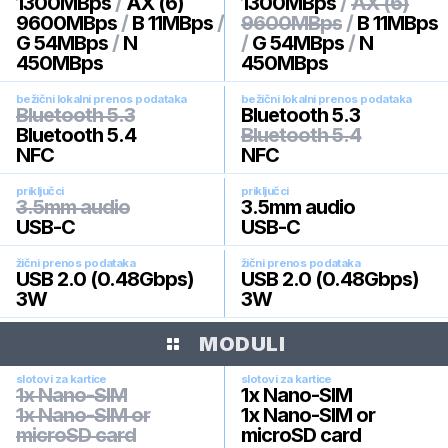
1300MBps
/
AX (6)
1300MBps
/
AX (6)
9600MBps
/
B 11MBps
/
9600MBps
/
B 11MBps
G 54MBps
/
N
/
G 54MBps
/
N
450MBps
450MBps
bežični lokalni prenos podataka
bežični lokalni prenos podataka
Bluetooth 5.3
Bluetooth 5.3
Bluetooth 5.4
Bluetooth 5.4
NFC
NFC
priključci
priključci
3.5mm audio
3.5mm audio
USB-C
USB-C
žični prenos podataka
žični prenos podataka
USB 2.0 (0.48Gbps)
USB 2.0 (0.48Gbps)
3W
3W
MODULI
slotovi za kartice
slotovi za kartice
1x Nano-SIM
1x Nano-SIM
1x Nano-SIM or
1x Nano-SIM or
microSD card
microSD card