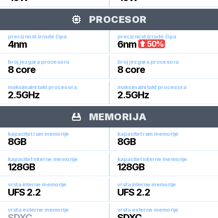
PROCESOR
preciznost izrade čipa
preciznost izrade čipa
4
nm
6
nm
50
%
broj jezgara procesora
broj jezgara procesora
8
core
8
core
maksimalni takt procesora
maksimalni takt procesora
2.5
GHz
2.5
GHz
MEMORIJA
kapacitet ram memorije
kapacitet ram memorije
8
GB
8
GB
kapacitet interne memorije
kapacitet interne memorije
128
GB
128
GB
vrsta interne memorije
vrsta interne memorije
UFS 2.2
UFS 2.2
vrsta externe memorije
vrsta externe memorije
SDXC
SDXC