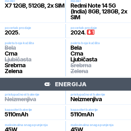
model
model
X7 12GB, 512GB, 2x SIM
Redmi Note 14 5G
(India) 8GB, 128GB, 2x
SIM
pocetak prodaje
pocetak prodaje
2025
.
2024
.
1
paleta boja kućišta
paleta boja kućišta
Bela
Bela
Crna
Crna
Ljubičasta
Ljubičasta
Srebrna
Srebrna
Zelena
Zelena
ENERGIJA
pristupačnost baterije
pristupačnost baterije
Neizmenjiva
Neizmenjiva
kapacitet baterije
kapacitet baterije
5110
mAh
5110
mAh
maksimalna snaga punjenja
maksimalna snaga punjenja
45
W
45
W