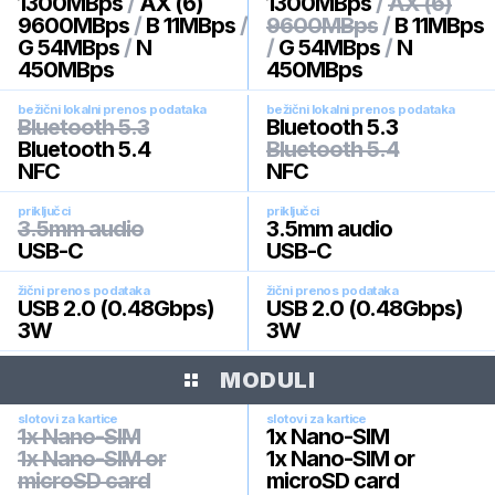
1300MBps
/
AX (6)
1300MBps
/
AX (6)
9600MBps
/
B 11MBps
/
9600MBps
/
B 11MBps
G 54MBps
/
N
/
G 54MBps
/
N
450MBps
450MBps
bežični lokalni prenos podataka
bežični lokalni prenos podataka
Bluetooth 5.3
Bluetooth 5.3
Bluetooth 5.4
Bluetooth 5.4
NFC
NFC
priključci
priključci
3.5mm audio
3.5mm audio
USB-C
USB-C
žični prenos podataka
žični prenos podataka
USB 2.0 (0.48Gbps)
USB 2.0 (0.48Gbps)
3W
3W
MODULI
slotovi za kartice
slotovi za kartice
1x Nano-SIM
1x Nano-SIM
1x Nano-SIM or
1x Nano-SIM or
microSD card
microSD card