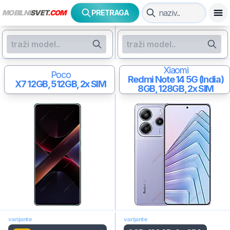
MOBILNI
SVET
.COM
PRETRAGA
Xiaomi
Poco
Redmi Note 14 5G (India)
X7
12GB, 512GB, 2x SIM
8GB, 128GB, 2x SIM
varijante
varijante