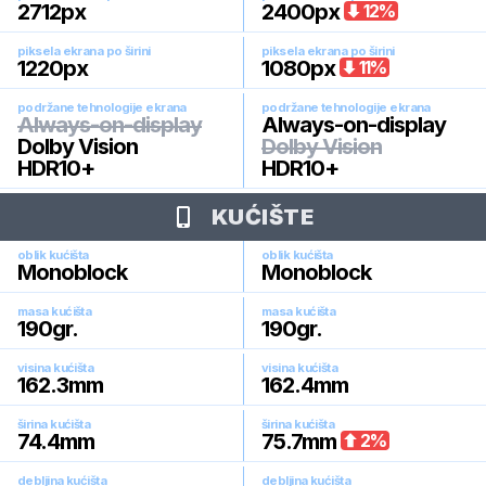
2712
px
2400
px
12
%
piksela ekrana po širini
piksela ekrana po širini
1220
px
1080
px
11
%
podržane tehnologije ekrana
podržane tehnologije ekrana
Always-on-display
Always-on-display
Dolby Vision
Dolby Vision
HDR10+
HDR10+
KUĆIŠTE
oblik kućišta
oblik kućišta
Monoblock
Monoblock
masa kućišta
masa kućišta
190
gr.
190
gr.
visina kućišta
visina kućišta
162.3
mm
162.4
mm
širina kućišta
širina kućišta
74.4
mm
75.7
mm
2
%
debljina kućišta
debljina kućišta