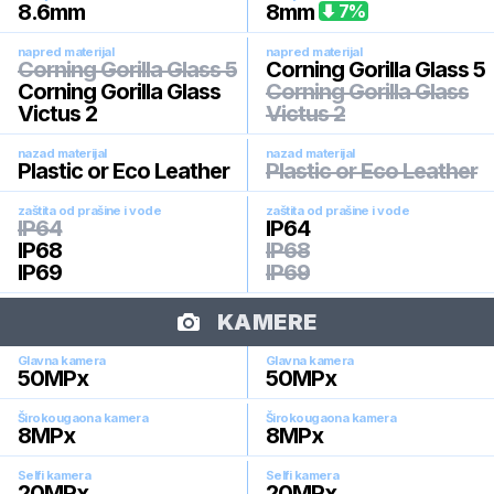
8.6
mm
8
mm
7
%
napred materijal
napred materijal
Corning Gorilla Glass 5
Corning Gorilla Glass 5
Corning Gorilla Glass
Corning Gorilla Glass
Victus 2
Victus 2
nazad materijal
nazad materijal
Plastic or Eco Leather
Plastic or Eco Leather
zaštita od prašine i vode
zaštita od prašine i vode
IP64
IP64
IP68
IP68
IP69
IP69
KAMERE
Glavna kamera
Glavna kamera
50
MPx
50
MPx
Širokougaona kamera
Širokougaona kamera
8
MPx
8
MPx
Selfi kamera
Selfi kamera
20
MPx
20
MPx