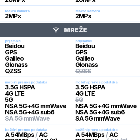
Makro kamera
Makro kamera
2
MPx
2
MPx
MREŽE
prijemnici
prijemnici
Beidou
Beidou
GPS
GPS
Galileo
Galileo
Glonass
Glonass
QZSS
QZSS
mobilni prenos podataka
mobilni prenos podataka
3.5G HSPA
3.5G HSPA
4G LTE
4G LTE
5G
5G
NSA 5G+4G mmWave
NSA 5G+4G mmWave
NSA 5G+4G sub6
NSA 5G+4G sub6
SA 5G mmWave
SA 5G mmWave
bežični prenos podataka
bežični prenos podataka
A 54MBps
/
AC
A 54MBps
/
AC