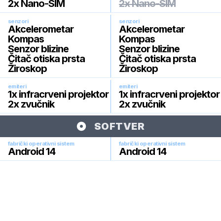
2x Nano-SIM
2x Nano-SIM
senzori
senzori
Akcelerometar
Akcelerometar
Kompas
Kompas
Senzor blizine
Senzor blizine
Čitač otiska prsta
Čitač otiska prsta
Žiroskop
Žiroskop
emiteri
emiteri
1x infracrveni projektor
1x infracrveni projektor
2x zvučnik
2x zvučnik
SOFTVER
fabrički operativni sistem
fabrički operativni sistem
Android 14
Android 14