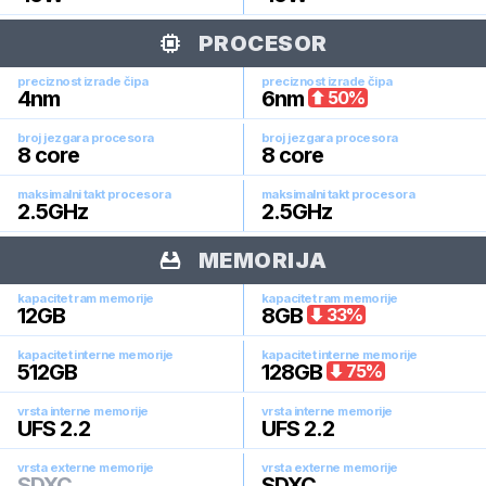
PROCESOR
preciznost izrade čipa
preciznost izrade čipa
4
nm
6
nm
50
%
broj jezgara procesora
broj jezgara procesora
8
core
8
core
maksimalni takt procesora
maksimalni takt procesora
2.5
GHz
2.5
GHz
MEMORIJA
kapacitet ram memorije
kapacitet ram memorije
12
GB
8
GB
33
%
kapacitet interne memorije
kapacitet interne memorije
512
GB
128
GB
75
%
vrsta interne memorije
vrsta interne memorije
UFS 2.2
UFS 2.2
vrsta externe memorije
vrsta externe memorije
SDXC
SDXC