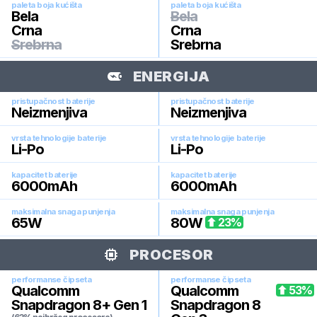
paleta boja kućišta
paleta boja kućišta
Bela
Bela
Crna
Crna
Srebrna
Srebrna
ENERGIJA
pristupačnost baterije
pristupačnost baterije
Neizmenjiva
Neizmenjiva
vrsta tehnologije baterije
vrsta tehnologije baterije
Li-Po
Li-Po
kapacitet baterije
kapacitet baterije
6000
mAh
6000
mAh
maksimalna snaga punjenja
maksimalna snaga punjenja
65
W
80
W
23
%
PROCESOR
performanse čipseta
performanse čipseta
Qualcomm
Qualcomm
53
%
Snapdragon 8+ Gen 1
Snapdragon 8