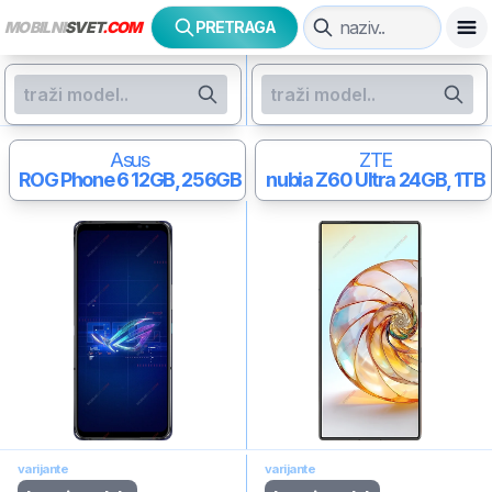
MOBILNI
SVET
.COM
PRETRAGA
Asus
ZTE
ROG Phone 6
12GB, 256GB
nubia Z60 Ultra
24GB, 1TB
varijante
varijante