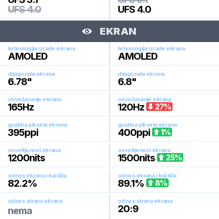
UFS 4.0
UFS 4.0
EKRAN
tehnologija izrade ekrana
tehnologija izrade ekrana
AMOLED
AMOLED
dijagonala ekrana
dijagonala ekrana
6.78
"
6.8
"
osvežavanje ekrana
osvežavanje ekrana
165
Hz
120
Hz
27
%
gustina piksela ekrana
gustina piksela ekrana
395
ppi
400
ppi
1
%
osvetljenost ekrana
osvetljenost ekrana
1200
nits
1500
nits
25
%
odnos ekrana i kućišta
odnos ekrana i kućišta
82.2
%
89.1
%
8
%
odnos strana ekrana
odnos strana ekrana
20:9
nema