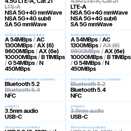
4.5G LTE-A, Cat 21
4.5G LTE-A, Cat 21
LTE-A
LTE-A
NSA 5G+4G mmWave
NSA 5G+4G mmWave
NSA 5G+4G sub6
NSA 5G+4G sub6
SA 5G mmWave
SA 5G mmWave
bežični prenos podataka
bežični prenos podataka
A 54MBps
/
AC
A 54MBps
/
AC
1300MBps
/
AX (6)
1300MBps
/
AX (6)
9600MBps
/
AX (6e)
9600MBps
/
AX (6e)
10000MBps
/
B 11MBps
10000MBps
/
B 11MBps
/
G 54MBps
/
N
/
G 54MBps
/
N
450MBps
450MBps
bežični lokalni prenos podataka
bežični lokalni prenos podataka
Bluetooth 5.2
Bluetooth 5.2
Bluetooth 5.4
Bluetooth 5.4
NFC
NFC
priključci
priključci
3.5mm audio
3.5mm audio
USB-C
USB-C
žični prenos podataka
žični prenos podataka