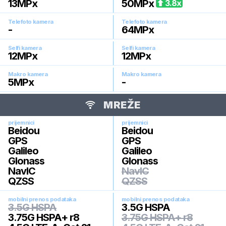
13
MPx
50
MPx
3.8
x
Telefoto kamera
Telefoto kamera
-
64
MPx
Selfi kamera
Selfi kamera
12
MPx
12
MPx
Makro kamera
Makro kamera
5
MPx
-
MREŽE
prijemnici
prijemnici
Beidou
Beidou
GPS
GPS
Galileo
Galileo
Glonass
Glonass
NavIC
NavIC
QZSS
QZSS
mobilni prenos podataka
mobilni prenos podataka
3.5G HSPA
3.5G HSPA
3.75G HSPA+ r8
3.75G HSPA+ r8