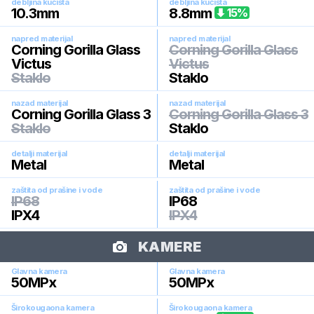
debljina kućišta
debljina kućišta
10.3
mm
8.8
mm
15
%
napred materijal
napred materijal
Corning Gorilla Glass
Corning Gorilla Glass
Victus
Victus
Staklo
Staklo
nazad materijal
nazad materijal
Corning Gorilla Glass 3
Corning Gorilla Glass 3
Staklo
Staklo
detalji materijal
detalji materijal
Metal
Metal
zaštita od prašine i vode
zaštita od prašine i vode
IP68
IP68
IPX4
IPX4
KAMERE
Glavna kamera
Glavna kamera
50
MPx
50
MPx
Širokougaona kamera
Širokougaona kamera