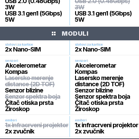
USB 2.0 (0.48Gbps)
USB 2.0 (0.48Gbps)
3W
3W
USB 3.1 gen1 (5Gbps)
USB 3.1 gen1 (5Gbps)
5W
5W
MODULI
slotovi za kartice
slotovi za kartice
2x Nano-SIM
2x Nano-SIM
senzori
senzori
Akcelerometar
Akcelerometar
Kompas
Kompas
Lasersko merenje
Lasersko merenje
distance (2D TOF)
distance (2D TOF)
Senzor blizine
Senzor blizine
Senzor spektra boja
Senzor spektra boja
Čitač otiska prsta
Čitač otiska prsta
Žiroskop
Žiroskop
emiteri
emiteri
1x infracrveni projektor
1x infracrveni projektor
2x zvučnik
2x zvučnik