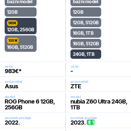
bazni model
bazni model
12GB
12GB
12GB, 512GB
983
€
12GB, 256GB
16GB, 1TB
1051
€
16GB, 512GB
16GB, 512GB
24GB, 1TB
cena
cena
983
€*
-
proizvođač
proizvođač
Asus
ZTE
model
model
ROG Phone 6 12GB,
nubia Z60 Ultra 24GB,
256GB
1TB
pocetak prodaje
pocetak prodaje
2022
.
2023
.
1