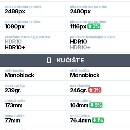
piksela ekrana po visini
piksela ekrana po visini
2488
px
2480
px
piksela ekrana po širini
piksela ekrana po širini
1080
px
1116
px
3
%
podržane tehnologije ekrana
podržane tehnologije ekrana
HDR10
HDR10
HDR10+
HDR10+
KUĆIŠTE
oblik kućišta
oblik kućišta
Monoblock
Monoblock
masa kućišta
masa kućišta
239
gr.
246
gr.
3
%
visina kućišta
visina kućišta
173
mm
164
mm
5
%
širina kućišta
širina kućišta
77
mm
76.4
mm
1
%