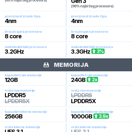
Gen 3
(63% najbržeg procesora)
(96% najbržeg procesora)
preciznost izrade čipa
preciznost izrade čipa
4
nm
4
nm
broj jezgara procesora
broj jezgara procesora
8
core
8
core
maksimalni takt procesora
maksimalni takt procesora
3.2
GHz
3.3
GHz
3
%
MEMORIJA
kapacitet ram memorije
kapacitet ram memorije
12
GB
24
GB
2
x
vrsta ram memorije
vrsta ram memorije
LPDDR5
LPDDR5
LPDDR5X
LPDDR5X
kapacitet interne memorije
kapacitet interne memorije
256
GB
1000
GB
3.9
x
vrsta interne memorije
vrsta interne memorije
UFS 3.1
UFS 3.1