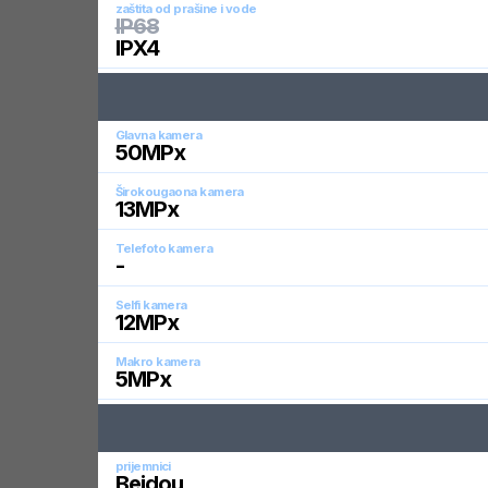
zaštita od prašine i vode
IP68
IPX4
Glavna kamera
50
MPx
Širokougaona kamera
13
MPx
Telefoto kamera
-
Selfi kamera
12
MPx
Makro kamera
5
MPx
prijemnici
Beidou