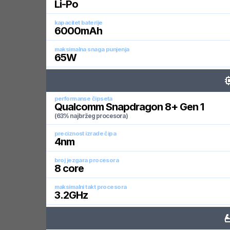
Li-Po
kapacitet baterije
6000
mAh
maksimalna snaga punjenja
65
W
performanse čipseta
Qualcomm Snapdragon 8+ Gen 1
(63% najbržeg procesora)
preciznost izrade čipa
4
nm
broj jezgara procesora
8
core
maksimalni takt procesora
3.2
GHz