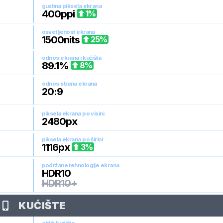
gustina piksela ekrana
400
ppi
1
%
osvetljenost ekrana
1500
nits
25
%
odnos ekrana i kućišta
89.1
%
8
%
odnos strana ekrana
20:9
piksela ekrana po visini
2480
px
piksela ekrana po širini
1116
px
3
%
podržane tehnologije ekrana
HDR10
HDR10+
KUĆIŠTE