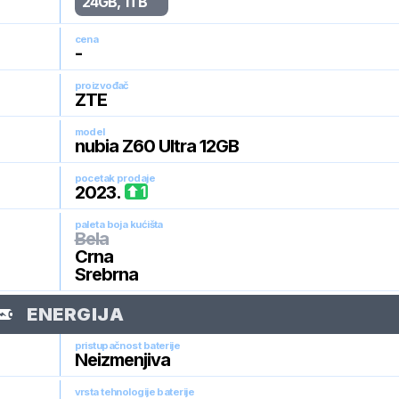
24GB, 1TB
cena
-
proizvođač
ZTE
model
nubia Z60 Ultra 12GB
pocetak prodaje
2023
.
1
paleta boja kućišta
Bela
Crna
Srebrna
ENERGIJA
pristupačnost baterije
Neizmenjiva
vrsta tehnologije baterije