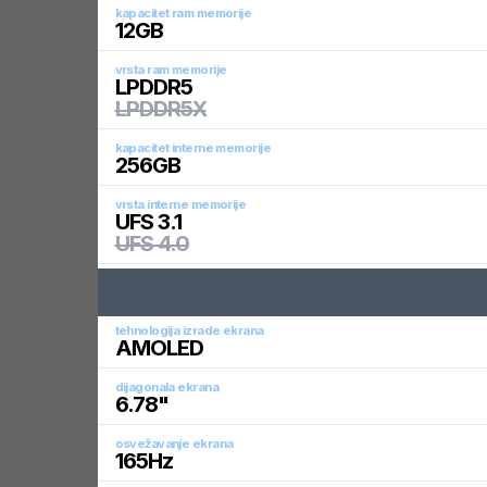
kapacitet ram memorije
12
GB
vrsta ram memorije
LPDDR5
LPDDR5X
kapacitet interne memorije
256
GB
vrsta interne memorije
UFS 3.1
UFS 4.0
tehnologija izrade ekrana
AMOLED
dijagonala ekrana
6.78
"
osvežavanje ekrana
165
Hz