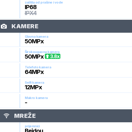
zaštita od prašine i vode
IP68
IPX4
KAMERE
Glavna kamera
50
MPx
Širokougaona kamera
50
MPx
3.8
x
Telefoto kamera
64
MPx
Selfi kamera
12
MPx
Makro kamera
-
MREŽE
prijemnici
Beidou