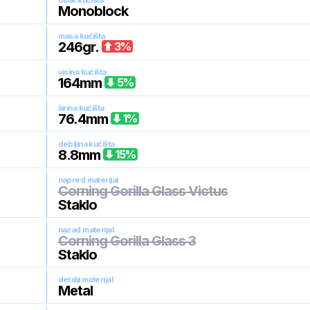
oblik kućišta
Monoblock
masa kućišta
246
gr.
3
%
visina kućišta
164
mm
5
%
širina kućišta
76.4
mm
1
%
debljina kućišta
8.8
mm
15
%
napred materijal
Corning Gorilla Glass Victus
Staklo
nazad materijal
Corning Gorilla Glass 3
Staklo
detalji materijal
Metal