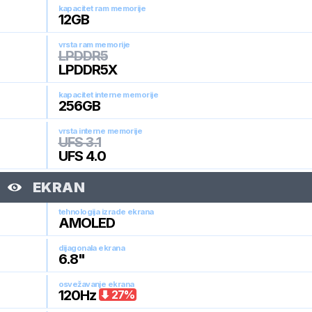
kapacitet ram memorije
12
GB
vrsta ram memorije
LPDDR5
LPDDR5X
kapacitet interne memorije
256
GB
vrsta interne memorije
UFS 3.1
UFS 4.0
EKRAN
tehnologija izrade ekrana
AMOLED
dijagonala ekrana
6.8
"
osvežavanje ekrana
120
Hz
27
%