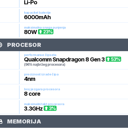
Li-Po
kapacitet baterije
6000
mAh
maksimalna snaga punjenja
80
W
23
%
PROCESOR
performanse čipseta
Qualcomm Snapdragon 8 Gen 3
53
%
(96% najbržeg procesora)
preciznost izrade čipa
4
nm
broj jezgara procesora
8
core
maksimalni takt procesora
3.3
GHz
3
%
MEMORIJA