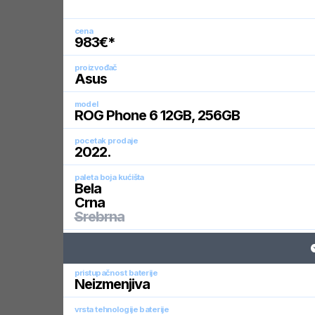
cena
983
€*
proizvođač
Asus
model
ROG Phone 6 12GB, 256GB
pocetak prodaje
2022
.
paleta boja kućišta
Bela
Crna
Srebrna
pristupačnost baterije
Neizmenjiva
vrsta tehnologije baterije