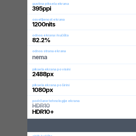
gustina piksela ekrana
395
ppi
osvetljenost ekrana
1200
nits
odnos ekrana i kućišta
82.2
%
odnos strana ekrana
nema
piksela ekrana po visini
2488
px
piksela ekrana po širini
1080
px
podržane tehnologije ekrana
HDR10
HDR10+