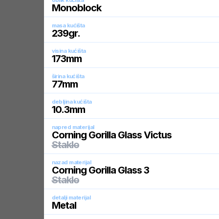
oblik kućišta
Monoblock
masa kućišta
239
gr.
visina kućišta
173
mm
širina kućišta
77
mm
debljina kućišta
10.3
mm
napred materijal
Corning Gorilla Glass Victus
Staklo
nazad materijal
Corning Gorilla Glass 3
Staklo
detalji materijal
Metal