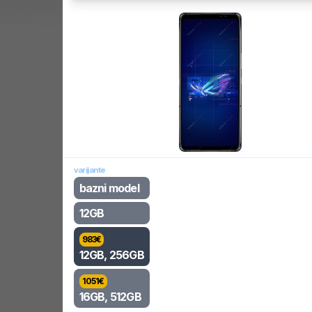
varijante
bazni model
12GB
983
€
12GB, 256GB
1051
€
16GB, 512GB