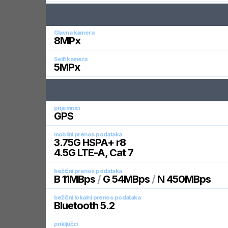
Glavna kamera
8
MPx
Selfi kamera
5
MPx
prijemnici
GPS
mobilni prenos podataka
3.75G HSPA+ r8
4.5G LTE-A, Cat 7
bežični prenos podataka
B 11MBps
/
G 54MBps
/
N 450MBps
bežični lokalni prenos podataka
Bluetooth 5.2
priključci