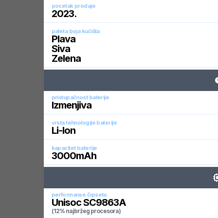
pocetak prodaje
2023
.
paleta boja kućišta
Plava
Siva
Zelena
pristupačnost baterije
Izmenjiva
vrsta tehnologije baterije
Li-Ion
kapacitet baterije
3000
mAh
performanse čipseta
Unisoc SC9863A
(12% najbržeg procesora)