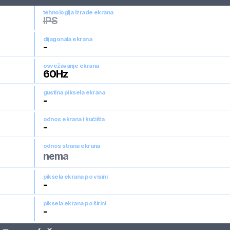
tehnologija izrade ekrana
IPS
dijagonala ekrana
-
osvežavanje ekrana
60
Hz
gustina piksela ekrana
-
odnos ekrana i kućišta
-
odnos strana ekrana
nema
piksela ekrana po visini
-
piksela ekrana po širini
-