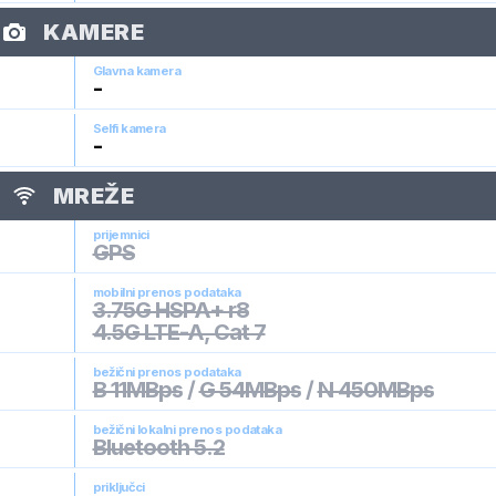
KAMERE
Glavna kamera
-
Selfi kamera
-
MREŽE
prijemnici
GPS
mobilni prenos podataka
3.75G HSPA+ r8
4.5G LTE-A, Cat 7
bežični prenos podataka
B 11MBps
/
G 54MBps
/
N 450MBps
bežični lokalni prenos podataka
Bluetooth 5.2
priključci