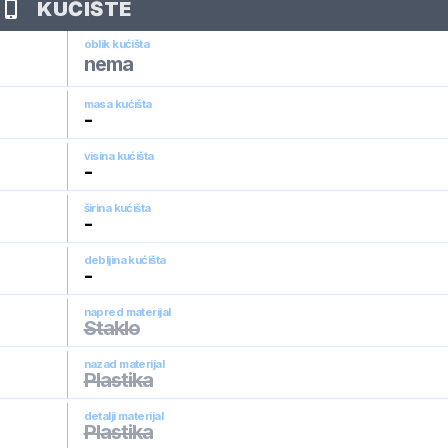
KUĆIŠTE
oblik kućišta
nema
masa kućišta
-
visina kućišta
-
širina kućišta
-
debljina kućišta
-
napred materijal
Staklo
nazad materijal
Plastika
detalji materijal
Plastika