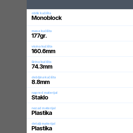
oblik kućišta
Monoblock
masa kućišta
177
gr.
visina kućišta
160.6
mm
širina kućišta
74.3
mm
debljina kućišta
8.8
mm
napred materijal
Staklo
nazad materijal
Plastika
detalji materijal
Plastika