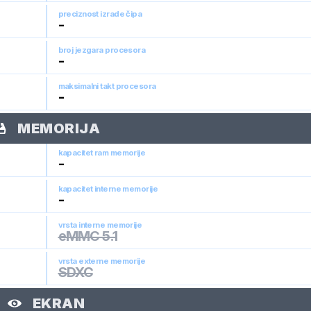
preciznost izrade čipa
-
broj jezgara procesora
-
maksimalni takt procesora
-
MEMORIJA
kapacitet ram memorije
-
kapacitet interne memorije
-
vrsta interne memorije
eMMC 5.1
vrsta externe memorije
SDXC
EKRAN