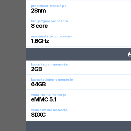
preciznost izrade čipa
28
nm
broj jezgara procesora
8
core
maksimalni takt procesora
1.6
GHz
kapacitet ram memorije
2
GB
kapacitet interne memorije
64
GB
vrsta interne memorije
eMMC 5.1
vrsta externe memorije
SDXC