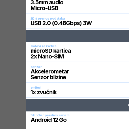
3.5mm audio
Micro-USB
žični prenos podataka
USB 2.0 (0.48Gbps) 3W
slotovi za kartice
microSD kartica
2x Nano-SIM
senzori
Akcelerometar
Senzor blizine
emiteri
1x zvučnik
fabrički operativni sistem
Android 12 Go