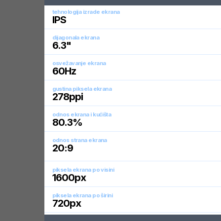
tehnologija izrade ekrana
IPS
dijagonala ekrana
6.3
"
osvežavanje ekrana
60
Hz
gustina piksela ekrana
278
ppi
odnos ekrana i kućišta
80.3
%
odnos strana ekrana
20:9
piksela ekrana po visini
1600
px
piksela ekrana po širini
720
px