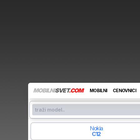
MOBILNI
SVET
.COM
MOBILNI
CENOVNICI
Nokia
C12