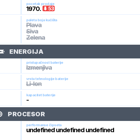
pocetak prodaje
1970
.
53
paleta boja kućišta
Plava
Siva
Zelena
ENERGIJA
pristupačnost baterije
Izmenjiva
vrsta tehnologije baterije
Li-Ion
kapacitet baterije
-
PROCESOR
performanse čipseta
undefined undefined undefined