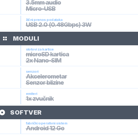
3.5mm audio
Micro-USB
žični prenos podataka
USB 2.0 (0.48Gbps) 3W
MODULI
slotovi za kartice
microSD kartica
2x Nano-SIM
senzori
Akcelerometar
Senzor blizine
emiteri
1x zvučnik
SOFTVER
fabrički operativni sistem
Android 12 Go