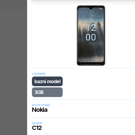
varijante
bazni model
3GB
proizvođač
Nokia
model
C12