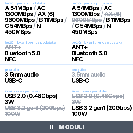
bežični prenos podataka
bežični prenos podataka
A 54MBps
/
AC
A 54MBps
/
AC
1300MBps
/
AX (6)
1300MBps
/
AX (6)
9600MBps
/
B 11MBps
/
9600MBps
/
B 11MBps
G 54MBps
/
N
/
G 54MBps
/
N
450MBps
450MBps
bežični lokalni prenos podataka
bežični lokalni prenos podataka
ANT+
ANT+
Bluetooth 5.0
Bluetooth 5.0
NFC
NFC
priključci
priključci
3.5mm audio
3.5mm audio
USB-C
USB-C
žični prenos podataka
žični prenos podataka
USB 2.0 (0.48Gbps)
USB 2.0 (0.48Gbps)
3W
3W
USB 3.2 gen1 (20Gbps)
USB 3.2 gen1 (20Gbps)
100W
100W
MODULI