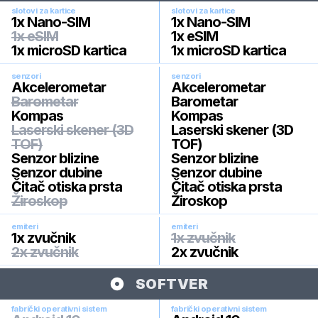
slotovi za kartice
slotovi za kartice
1x Nano-SIM
1x Nano-SIM
1x eSIM
1x eSIM
1x microSD kartica
1x microSD kartica
senzori
senzori
Akcelerometar
Akcelerometar
Barometar
Barometar
Kompas
Kompas
Laserski skener (3D
Laserski skener (3D
TOF)
TOF)
Senzor blizine
Senzor blizine
Senzor dubine
Senzor dubine
Čitač otiska prsta
Čitač otiska prsta
Žiroskop
Žiroskop
emiteri
emiteri
1x zvučnik
1x zvučnik
2x zvučnik
2x zvučnik
SOFTVER
fabrički operativni sistem
fabrički operativni sistem