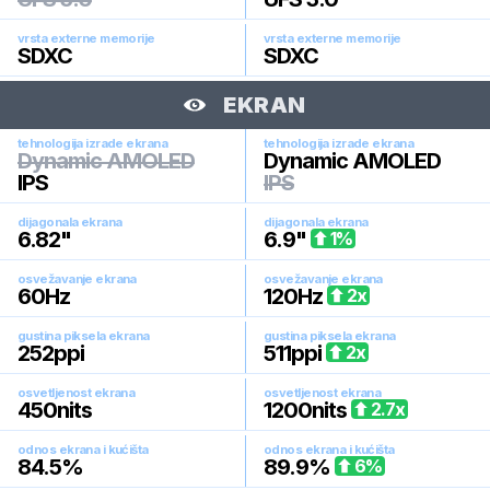
vrsta externe memorije
vrsta externe memorije
SDXC
SDXC
EKRAN
tehnologija izrade ekrana
tehnologija izrade ekrana
Dynamic AMOLED
Dynamic AMOLED
IPS
IPS
dijagonala ekrana
dijagonala ekrana
6.82
"
6.9
"
1
%
osvežavanje ekrana
osvežavanje ekrana
60
Hz
120
Hz
2
x
gustina piksela ekrana
gustina piksela ekrana
252
ppi
511
ppi
2
x
osvetljenost ekrana
osvetljenost ekrana
450
nits
1200
nits
2.7
x
odnos ekrana i kućišta
odnos ekrana i kućišta
84.5
%
89.9
%
6
%