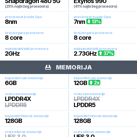
Snapdragon 480 5G
Exynos 990
(25% najbržeg procesora)
(41% najbržeg procesora)
preciznost izrade čipa
preciznost izrade čipa
8
nm
7
nm
13
%
broj jezgara procesora
broj jezgara procesora
8
core
8
core
maksimalni takt procesora
maksimalni takt procesora
2
GHz
2.73
GHz
37
%
MEMORIJA
kapacitet ram memorije
kapacitet ram memorije
6
GB
12
GB
2
x
vrsta ram memorije
vrsta ram memorije
LPDDR4X
LPDDR4X
LPDDR5
LPDDR5
kapacitet interne memorije
kapacitet interne memorije
128
GB
128
GB
vrsta interne memorije
vrsta interne memorije
UFS 3.0
UFS 3.0