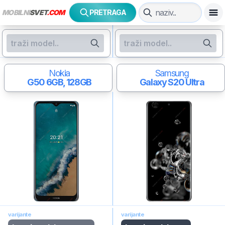
MOBILNI
SVET
.COM
PRETRAGA
Nokia
Samsung
G50
6GB, 128GB
Galaxy S20 Ultra
varijante
varijante