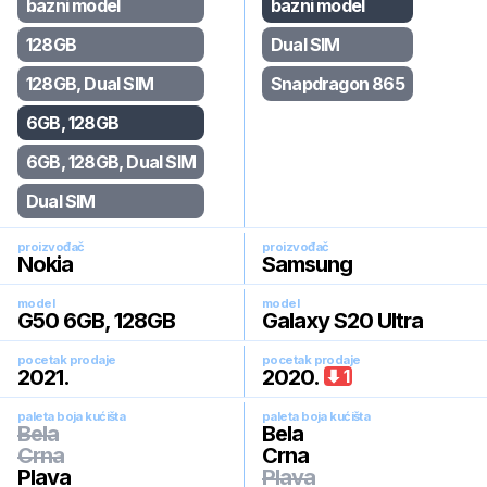
bazni model
bazni model
128GB
Dual SIM
128GB, Dual SIM
Snapdragon 865
6GB, 128GB
6GB, 128GB, Dual SIM
Dual SIM
proizvođač
proizvođač
Nokia
Samsung
model
model
G50 6GB, 128GB
Galaxy S20 Ultra
pocetak prodaje
pocetak prodaje
2021
.
2020
.
1
paleta boja kućišta
paleta boja kućišta
Bela
Bela
Crna
Crna
Plava
Plava