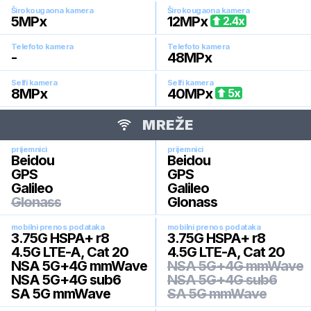
Širokougaona kamera
Širokougaona kamera
5
MPx
12
MPx
2.4
x
Telefoto kamera
Telefoto kamera
-
48
MPx
Selfi kamera
Selfi kamera
8
MPx
40
MPx
5
x
MREŽE
prijemnici
prijemnici
Beidou
Beidou
GPS
GPS
Galileo
Galileo
Glonass
Glonass
mobilni prenos podataka
mobilni prenos podataka
3.75G HSPA+ r8
3.75G HSPA+ r8
4.5G LTE-A, Cat 20
4.5G LTE-A, Cat 20
NSA 5G+4G mmWave
NSA 5G+4G mmWave
NSA 5G+4G sub6
NSA 5G+4G sub6
SA 5G mmWave
SA 5G mmWave