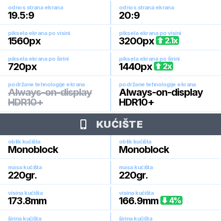
odnos strana ekrana
odnos strana ekrana
19.5:9
20:9
piksela ekrana po visini
piksela ekrana po visini
1560
px
3200
px
2.1
x
piksela ekrana po širini
piksela ekrana po širini
720
px
1440
px
2
x
podržane tehnologije ekrana
podržane tehnologije ekrana
Always-on-display
Always-on-display
HDR10+
HDR10+
KUĆIŠTE
oblik kućišta
oblik kućišta
Monoblock
Monoblock
masa kućišta
masa kućišta
220
gr.
220
gr.
visina kućišta
visina kućišta
173.8
mm
166.9
mm
4
%
širina kućišta
širina kućišta