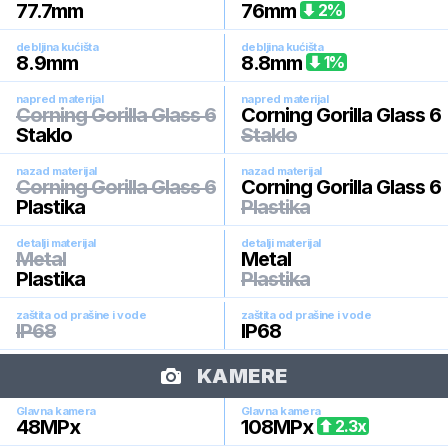
77.7
mm
76
mm
2
%
debljina kućišta
debljina kućišta
8.9
mm
8.8
mm
1
%
napred materijal
napred materijal
Corning Gorilla Glass 6
Corning Gorilla Glass 6
Staklo
Staklo
nazad materijal
nazad materijal
Corning Gorilla Glass 6
Corning Gorilla Glass 6
Plastika
Plastika
detalji materijal
detalji materijal
Metal
Metal
Plastika
Plastika
zaštita od prašine i vode
zaštita od prašine i vode
IP68
IP68
KAMERE
Glavna kamera
Glavna kamera
48
MPx
108
MPx
2.3
x