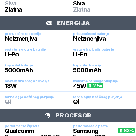
Siva
Siva
Zlatna
Zlatna
ENERGIJA
pristupačnost baterije
pristupačnost baterije
Neizmenjiva
Neizmenjiva
vrsta tehnologije baterije
vrsta tehnologije baterije
Li-Po
Li-Po
kapacitet baterije
kapacitet baterije
5000
mAh
5000
mAh
maksimalna snaga punjenja
maksimalna snaga punjenja
18
W
45
W
2.5
x
tehnologija bežičnog punjenja
tehnologija bežičnog punjenja
Qi
Qi
PROCESOR
performanse čipseta
performanse čipseta
Qualcomm
Samsung
63
%