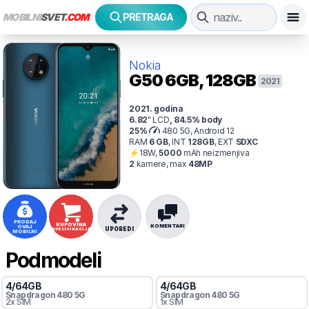
MOBILNI
SVET
.COM
PRETRAGA
Nokia
G50
6GB, 128GB
2021
2021
. godina
6.82
"
LCD
,
84.5
% body
25
%
480 5G, Android 12
RAM
6
GB
,
INT
128
GB
,
EXT
SDXC
⚡
18
W,
5000
mAh
neizmenjiva
2
kamer
e
, max
48
MP
PRODAJ
KUPOVINA
KOMENTARI
OVAJ
UPOREDI
SPECIFIKACIJA
MOBILNI
Podmodeli
4
/
64
GB
4
/
64
GB
Snapdragon
480 5G
Snapdragon
480 5G
2x SIM
1x SIM