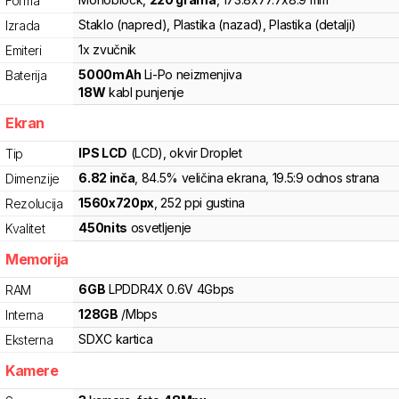
Forma
Staklo (napred), Plastika (nazad), Plastika (detalji)
Izrada
1x zvučnik
Emiteri
5000
mAh
Li-Po
neizmenjiva
Baterija
18
W
kabl punjenje
Ekran
IPS LCD
(LCD)
, okvir Droplet
Tip
6.82
inča
, 84.5% veličina ekrana
, 19.5:9 odnos strana
Dimenzije
1560
x
720
px
,
252
ppi gustina
Rezolucija
450
nits
osvetljenje
Kvalitet
Memorija
6
GB
LPDDR4X
0.6V
4
Gbps
RAM
128
GB
/
Mbps
Interna
SDXC
kartica
Eksterna
Kamere