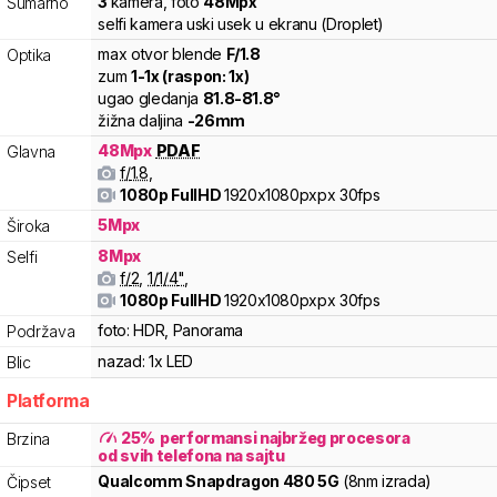
3
kamera
,
foto
48
Mpx
Sumarno
selfi kamera uski usek u ekranu (Droplet)
max otvor blende
F/
1.8
Optika
zum
1
-
1
x (raspon:
1
x)
ugao gledanja
81.8
-
81.8
°
žižna daljina
-
26
mm
48
Mpx
PDAF
Glavna
f/
1.8
,
1080p FullHD
1920x1080pxpx
30fps
5
Mpx
Široka
8
Mpx
Selfi
f/
2
,
1/
1/4
"
,
1080p FullHD
1920x1080pxpx
30fps
foto:
HDR, Panorama
Podržava
nazad:
1x LED
Blic
Platforma
25
%
performansi najbržeg procesora
Brzina
od svih telefona na sajtu
Qualcomm
Snapdragon
480 5G
(8nm izrada)
Čipset