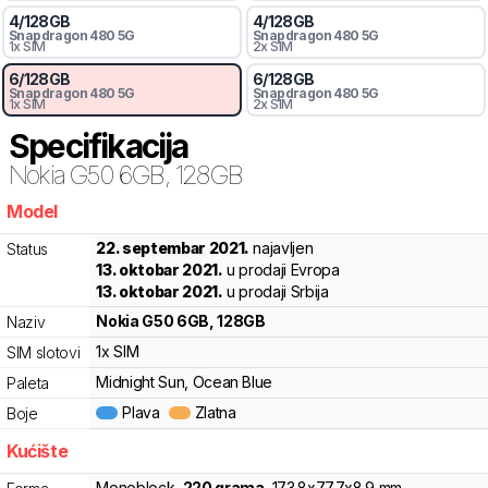
4
/
128
GB
4
/
128
GB
Snapdragon
480 5G
Snapdragon
480 5G
1x SIM
2x SIM
6
/
128
GB
6
/
128
GB
Snapdragon
480 5G
Snapdragon
480 5G
1x SIM
2x SIM
Specifikacija
Nokia
G50 6GB, 128GB
Model
k62bp
22. septembar 2021.
najavljen
Status
13. oktobar 2021.
u prodaji Evropa
13. oktobar 2021.
u prodaji Srbija
Nokia
G50 6GB, 128GB
Naziv
1x SIM
SIM slotovi
Midnight Sun, Ocean Blue
Paleta
Plava
Zlatna
Boje
Kućište
Monoblock
,
220
grama
,
173.8
x
77.7
x
8.9
mm