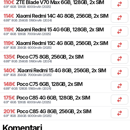
110
€
ZTE
Blade V70 Max 6GB, 128GB, 2x SIM
6.9
"
6
GB
128
GB
6000
mAh
(
2025
)
114
€
Xiaomi
Redmi 14C 4G 8GB, 256GB, 2x SIM
6.88
"
8
GB
256
GB
5160
mAh
(
2024
)
119
€
Xiaomi
Redmi 15 4G 6GB, 128GB, 2x SIM
6.9
"
6
GB
128
GB
7000
mAh
(
2025
)
119
€
Xiaomi
Redmi 15C 4G 8GB, 256GB, 2x SIM
6.9
"
8
GB
256
GB
6000
mAh
(
2025
)
135
€
Poco
C75 8GB, 256GB, 2x SIM
6.88
"
8
GB
256
GB
5160
mAh
(
2024
)
140
€
Xiaomi
Redmi 15 4G 8GB, 256GB, 2x SIM
6.9
"
8
GB
256
GB
7000
mAh
(
2025
)
148
€
Poco
C75 6GB, 128GB, 2x SIM
6.88
"
6
GB
128
GB
5160
mAh
(
2024
)
175
€
Poco
C85 4G 6GB, 128GB, 2x SIM
6.9
"
6
GB
128
GB
6000
mAh
(
2025
)
201
€
Poco
C85 4G 8GB, 256GB, 2x SIM
6.9
"
8
GB
256
GB
6000
mAh
(
2025
)
Komentari