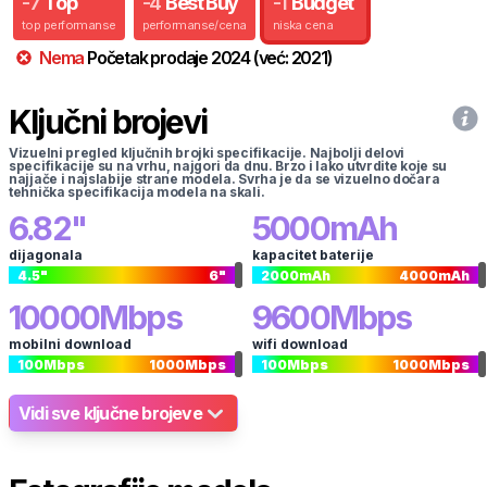
-
7
Top
-
4
Best Buy
-
1
Budget
top performanse
performanse/cena
niska cena
Nema
Početak prodaje
2024
(već:
2021
)
Ključni brojevi
Vizuelni pregled ključnih brojki specifikacije. Najbolji delovi
specifikacije su na vrhu, najgori da dnu. Brzo i lako utvrdite koje su
najjače i najslabije strane modela. Svrha je da se vizuelno dočara
tehnička specifikacija modela na skali.
6.82
"
5000
mAh
dijagonala
kapacitet baterije
4.5
"
6
"
2000
mAh
4000
mAh
10000
Mbps
9600
Mbps
mobilni download
wifi download
100
Mbps
1000
Mbps
100
Mbps
1000
Mbps
Vidi sve ključne brojeve