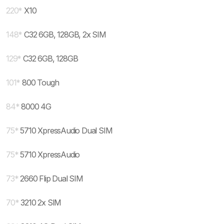
220
*
X10
148
*
C32 6GB, 128GB, 2x SIM
129
*
C32 6GB, 128GB
101
*
800 Tough
84
*
8000 4G
75
*
5710 XpressAudio Dual SIM
75
*
5710 XpressAudio
73
*
2660 Flip Dual SIM
70
*
3210 2x SIM