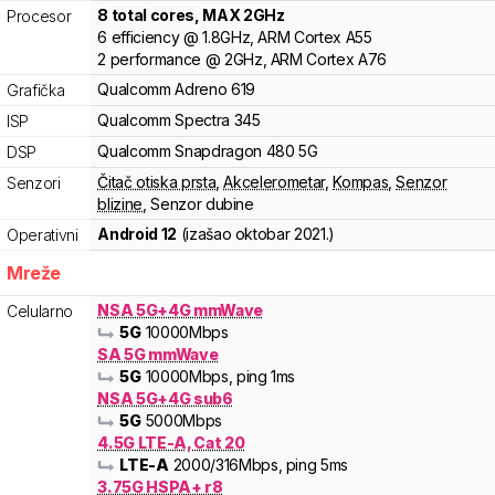
8
total cores
, MAX
2
GHz
Procesor
6
efficiency
@
1.8
GHz,
ARM
Cortex
A55
2
performance
@
2
GHz,
ARM
Cortex
A76
Qualcomm
Adreno
619
Grafička
Qualcomm
Spectra
345
ISP
Qualcomm
Snapdragon
480 5G
DSP
Čitač otiska prsta
,
Akcelerometar
,
Kompas
,
Senzor
Senzori
blizine
,
Senzor dubine
Android 12
(izašao
oktobar 2021.
)
Operativni
Mreže
NSA 5G+4G mmWave
Celularno
5G
10000
Mbps
SA 5G mmWave
5G
10000
Mbps
, ping 1ms
NSA 5G+4G sub6
5G
5000
Mbps
4.5G LTE-A, Cat 20
LTE-A
2000
/316
Mbps
, ping 5ms
3.75G HSPA+ r8