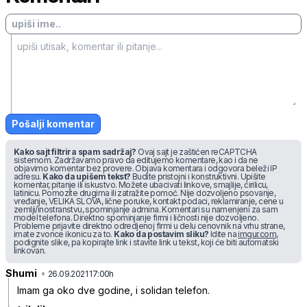
Pošalji komentar
Kako sajt filtrira spam sadržaj?
Ovaj sajt je zaštićen reCAPTCHA
sistemom. Zadržavamo pravo da editujemo komentare, kao i da ne
objavimo komentar bez provere. Objava komentara i odgovora beleži IP
adresu.
Kako da upišem tekst?
Budite pristojni i konstruktivni. Upišite
komentar, pitanje ili iskustvo. Možete ubacivati linkove, smajlije, ćirilicu,
latinicu. Pomozite drugima ili zatražite pomoć. Nije dozvoljeno psovanje,
vređanje, VELIKA SLOVA, lične poruke, kontakt podaci, reklamiranje, cene u
zemlji/inostranstvu, spominjanje admina. Komentari su namenjeni za sam
model telefona. Direktno spominjanje firmi i ličnosti nije dozvoljeno.
Probleme prijavite direktno odredjenoj firmi u delu cenovnik na vrhu strane,
imate zvonce ikonicu za to.
Kako da postavim sliku?
Idite na
imgur.com
,
podignite slike, pa kopirajte link i stavite link u tekst, koji će biti automatski
linkovan.
Shumi
•
1xbw5t09558fqklbjmns
26.09.2021 17:00h
Imam ga oko dve godine, i solidan telefon.