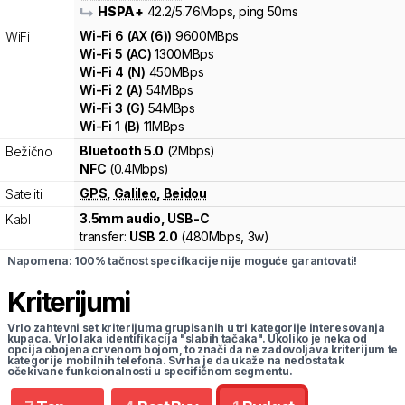
HSPA+
42.2
/5.76
Mbps
, ping 50ms
Wi-Fi
6
(
AX (6)
)
9600
MBps
WiFi
Wi-Fi
5
(
AC
)
1300
MBps
Wi-Fi
4
(
N
)
450
MBps
Wi-Fi
2
(
A
)
54
MBps
Wi-Fi
3
(
G
)
54
MBps
Wi-Fi
1
(
B
)
11
MBps
Bluetooth 5.0
(2Mbps)
Bežično
NFC
(0.4Mbps)
GPS
,
Galileo
,
Beidou
Sateliti
3.5mm audio, USB-C
Kabl
transfer:
USB 2.0
(
480Mbps,
3w
)
Napomena: 100% tačnost specifkacije nije moguće garantovati!
Kriterijumi
Vrlo zahtevni set kriterijuma grupisanih u tri kategorije interesovanja
kupaca. Vrlo laka identifikacija "slabih tačaka". Ukoliko je neka od
opcija obojena crvenom bojom, to znači da ne zadovoljava kriterijum te
kategorije mobilnih telefona. Svrha je da ukaže na nedostatak
očekivane funkcionalnosti u specifičnom segmentu.