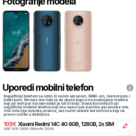
Fotografije modela
Uporedi mobilni telefon
Najjeftiniji telefoni sa istim ili većim ekranom, RAM-om, memorijom i
baterijom. Smisao ove liste je da ukaže kupcu na postojanje modela
koji po ovih par karateristika je isti ili bolji. Dosta korisnika traži
najjeftiniji mobilni telefon koji ima samo ove bazične parametre iste.
Ova lista nije duboka analiza, već način uštede korisnicima koji ne
prave razliku u detaljima.
105
€
Xiaomi
Redmi 14C 4G 6GB, 128GB, 2x SIM
6.88
"
6
GB
128
GB
5160
mAh
(
2024
)