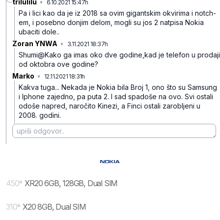
trilulilu
•
6.10.2021 15:47h
txnf5fmmkrtg7qlb8wkf
Pa i lici kao da je iz 2018 sa ovim gigantskim okvirima i notch-
em, i posebno donjim delom, mogli su jos 2 natpisa Nokia
ubaciti dole..
Zoran YNWA
•
3.11.2021 18:37h
fkp9d7f26hmzphtlx4w1
Shumi@Kako ga imas oko dve godine,kad je telefon u prodaji
od oktobra ove godine?
Marko
•
12.11.2021 18:31h
mr9g4407c98txw2810y2
Kakva tuga... Nekada je Nokia bila Broj 1, ono što su Samsung
i Iphone zajedno, pa puta 2. I sad spadoše na ovo. Svi ostali
odoše napred, naročito Kinezi, a Finci ostali zarobljeni u
2008. godini.
450
*
XR20 6GB, 128GB, Dual SIM
310
*
X20 8GB, Dual SIM