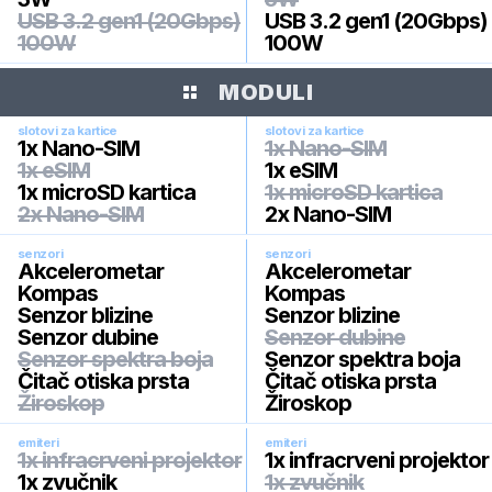
USB 3.2 gen1 (20Gbps)
USB 3.2 gen1 (20Gbps)
100W
100W
MODULI
slotovi za kartice
slotovi za kartice
1x Nano-SIM
1x Nano-SIM
1x eSIM
1x eSIM
1x microSD kartica
1x microSD kartica
2x Nano-SIM
2x Nano-SIM
senzori
senzori
Akcelerometar
Akcelerometar
Kompas
Kompas
Senzor blizine
Senzor blizine
Senzor dubine
Senzor dubine
Senzor spektra boja
Senzor spektra boja
Čitač otiska prsta
Čitač otiska prsta
Žiroskop
Žiroskop
emiteri
emiteri
1x infracrveni projektor
1x infracrveni projektor
1x zvučnik
1x zvučnik