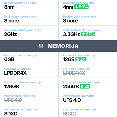
preciznost izrade čipa
preciznost izrade čipa
8
nm
4
nm
50
%
broj jezgara procesora
broj jezgara procesora
8
core
8
core
maksimalni takt procesora
maksimalni takt procesora
2
GHz
3.3
GHz
65
%
MEMORIJA
kapacitet ram memorije
kapacitet ram memorije
6
GB
12
GB
2
x
vrsta ram memorije
vrsta ram memorije
LPDDR4X
LPDDR4X
kapacitet interne memorije
kapacitet interne memorije
128
GB
256
GB
2
x
vrsta interne memorije
vrsta interne memorije
UFS 4.0
UFS 4.0
vrsta externe memorije
vrsta externe memorije
SDXC
SDXC