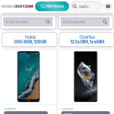
MOBILNI
SVET
.COM
PRETRAGA
Nokia
OnePlus
G50
6GB, 128GB
12
2x SIM, 1x eSIM
varijante
varijante