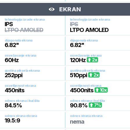
EKRAN
tehnologija izrade ekrana
tehnologija izrade ekrana
IPS
IPS
LTPO AMOLED
LTPO AMOLED
dijagonala ekrana
dijagonala ekrana
6.82
"
6.82
"
osvežavanje ekrana
osvežavanje ekrana
60
Hz
120
Hz
2
x
gustina piksela ekrana
gustina piksela ekrana
252
ppi
510
ppi
2
x
osvetljenost ekrana
osvetljenost ekrana
450
nits
4500
nits
10
x
odnos ekrana i kućišta
odnos ekrana i kućišta
84.5
%
90.8
%
7
%
odnos strana ekrana
odnos strana ekrana
19.5:9
nema