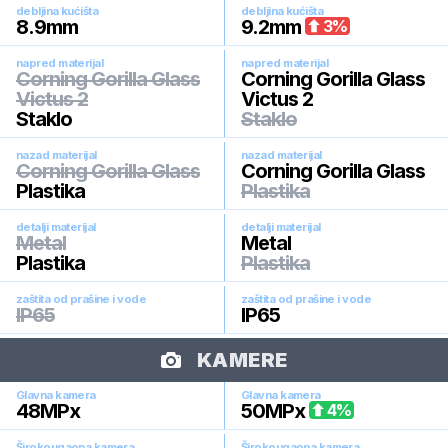
debljina kućišta
debljina kućišta
8.9
mm
9.2
mm
3
%
napred materijal
napred materijal
Corning Gorilla Glass
Corning Gorilla Glass
Victus 2
Victus 2
Staklo
Staklo
nazad materijal
nazad materijal
Corning Gorilla Glass
Corning Gorilla Glass
Plastika
Plastika
detalji materijal
detalji materijal
Metal
Metal
Plastika
Plastika
zaštita od prašine i vode
zaštita od prašine i vode
IP65
IP65
KAMERE
Glavna kamera
Glavna kamera
48
MPx
50
MPx
4
%
Širokougaona kamera
Širokougaona kamera