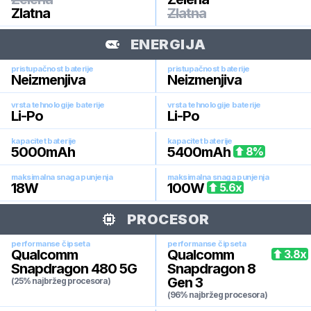
Zlatna
Zlatna
ENERGIJA
pristupačnost baterije
pristupačnost baterije
Neizmenjiva
Neizmenjiva
vrsta tehnologije baterije
vrsta tehnologije baterije
Li-Po
Li-Po
kapacitet baterije
kapacitet baterije
5000
mAh
5400
mAh
8
%
maksimalna snaga punjenja
maksimalna snaga punjenja
18
W
100
W
5.6
x
PROCESOR
performanse čipseta
performanse čipseta
Qualcomm
Qualcomm
3.8
x
Snapdragon 480 5G
Snapdragon 8
Gen 3
(25% najbržeg procesora)
(96% najbržeg procesora)