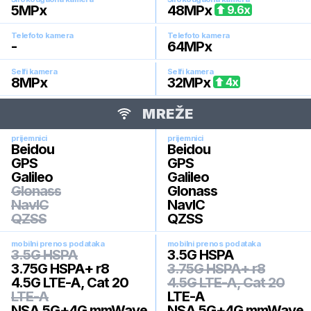
5
MPx
48
MPx
9.6
x
Telefoto kamera
Telefoto kamera
-
64
MPx
Selfi kamera
Selfi kamera
8
MPx
32
MPx
4
x
MREŽE
prijemnici
prijemnici
Beidou
Beidou
GPS
GPS
Galileo
Galileo
Glonass
Glonass
NavIC
NavIC
QZSS
QZSS
mobilni prenos podataka
mobilni prenos podataka
3.5G HSPA
3.5G HSPA
3.75G HSPA+ r8
3.75G HSPA+ r8
4.5G LTE-A, Cat 20
4.5G LTE-A, Cat 20
LTE-A
LTE-A
NSA 5G+4G mmWave
NSA 5G+4G mmWave