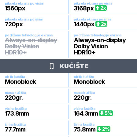
piksela ekrana po visini
piksela ekrana po visini
1560
px
3168
px
2
x
piksela ekrana po širini
piksela ekrana po širini
720
px
1440
px
2
x
podržane tehnologije ekrana
podržane tehnologije ekrana
Always-on-display
Always-on-display
Dolby Vision
Dolby Vision
HDR10+
HDR10+
KUĆIŠTE
oblik kućišta
oblik kućišta
Monoblock
Monoblock
masa kućišta
masa kućišta
220
gr.
220
gr.
visina kućišta
visina kućišta
173.8
mm
164.3
mm
5
%
širina kućišta
širina kućišta
77.7
mm
75.8
mm
2
%