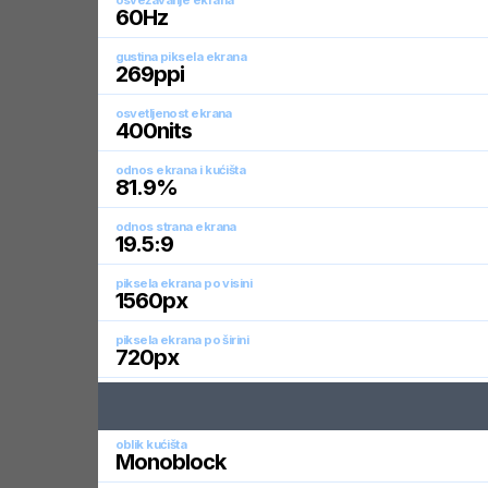
osvežavanje ekrana
60
Hz
gustina piksela ekrana
269
ppi
osvetljenost ekrana
400
nits
odnos ekrana i kućišta
81.9
%
odnos strana ekrana
19.5:9
piksela ekrana po visini
1560
px
piksela ekrana po širini
720
px
oblik kućišta
Monoblock