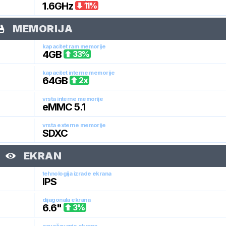
1.6
GHz
11
%
MEMORIJA
kapacitet ram memorije
4
GB
33
%
kapacitet interne memorije
64
GB
2
x
vrsta interne memorije
eMMC 5.1
vrsta externe memorije
SDXC
EKRAN
tehnologija izrade ekrana
IPS
dijagonala ekrana
6.6
"
3
%