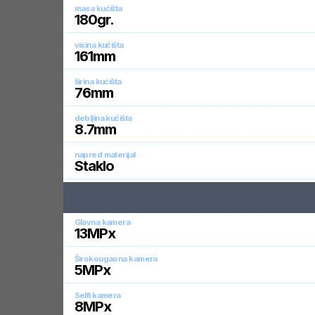
masa kućišta
180
gr.
visina kućišta
161
mm
širina kućišta
76
mm
debljina kućišta
8.7
mm
napred materijal
Staklo
Glavna kamera
13
MPx
Širokougaona kamera
5
MPx
Selfi kamera
8
MPx