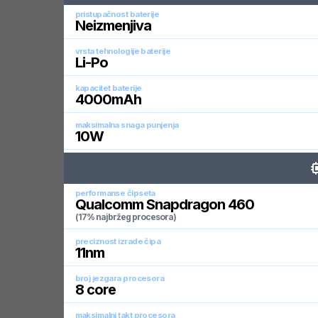
pristupačnost baterije
Neizmenjiva
vrsta tehnologije baterije
Li-Po
kapacitet baterije
4000
mAh
maksimalna snaga punjenja
10
W
performanse čipseta
Qualcomm Snapdragon 460
(17% najbržeg procesora)
preciznost izrade čipa
11
nm
broj jezgara procesora
8
core
maksimalni takt procesora