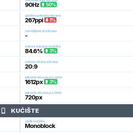
osvežavanje ekrana
90
Hz
50
%
gustina piksela ekrana
267
ppi
1
%
osvetljenost ekrana
-
odnos ekrana i kućišta
84.6
%
3
%
odnos strana ekrana
20:9
piksela ekrana po visini
1612
px
3
%
piksela ekrana po širini
720
px
KUĆIŠTE
oblik kućišta
Monoblock