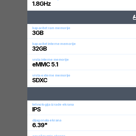
1.8
GHz
kapacitet ram memorije
3
GB
kapacitet interne memorije
32
GB
vrsta interne memorije
eMMC 5.1
vrsta externe memorije
SDXC
tehnologija izrade ekrana
IPS
dijagonala ekrana
6.39
"