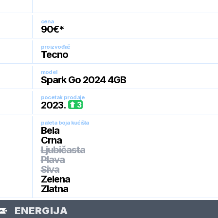
cena
90
€*
proizvođač
Tecno
model
Spark Go 2024 4GB
pocetak prodaje
2023
.
3
paleta boja kućišta
Bela
Crna
Ljubičasta
Plava
Siva
Zelena
Zlatna
ENERGIJA