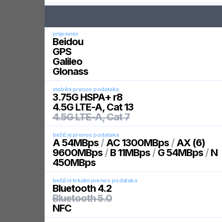
prijemnici
Beidou
GPS
Galileo
Glonass
mobilni prenos podataka
3.75G HSPA+ r8
4.5G LTE-A, Cat 13
4.5G LTE-A, Cat 7
bežični prenos podataka
A 54MBps
/
AC 1300MBps
/
AX (6)
9600MBps
/
B 11MBps
/
G 54MBps
/
N
450MBps
bežični lokalni prenos podataka
Bluetooth 4.2
Bluetooth 5.0
NFC