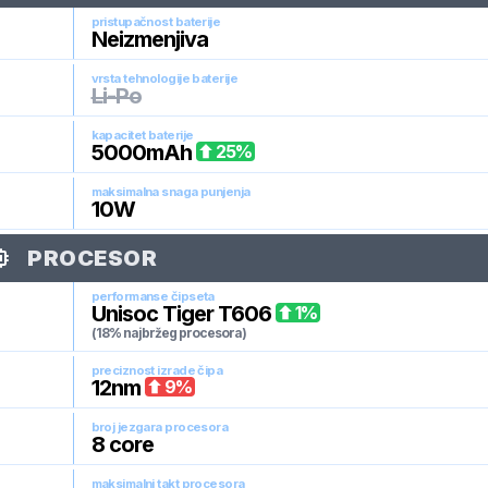
pristupačnost baterije
Neizmenjiva
vrsta tehnologije baterije
Li-Po
kapacitet baterije
5000
mAh
25
%
maksimalna snaga punjenja
10
W
PROCESOR
performanse čipseta
Unisoc Tiger T606
1
%
(18% najbržeg procesora)
preciznost izrade čipa
12
nm
9
%
broj jezgara procesora
8
core
maksimalni takt procesora