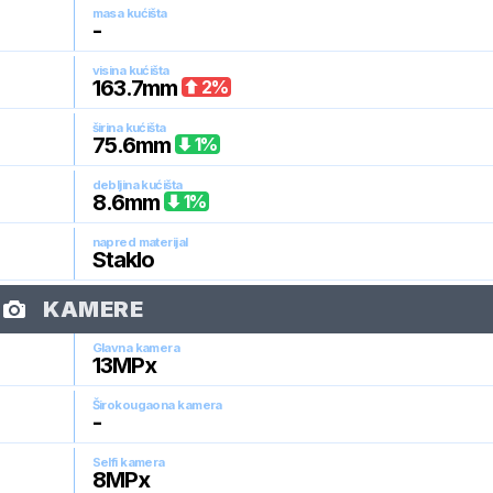
masa kućišta
-
visina kućišta
163.7
mm
2
%
širina kućišta
75.6
mm
1
%
debljina kućišta
8.6
mm
1
%
napred materijal
Staklo
KAMERE
Glavna kamera
13
MPx
Širokougaona kamera
-
Selfi kamera
8
MPx