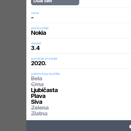
Dual SIM
cena
-
proizvođač
Nokia
model
3.4
pocetak prodaje
2020
.
paleta boja kućišta
Bela
Crna
Ljubičasta
Plava
Siva
Zelena
Zlatna