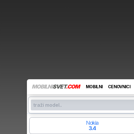
MOBILNI
SVET
.COM
MOBILNI
CENOVNICI
Nokia
3.4