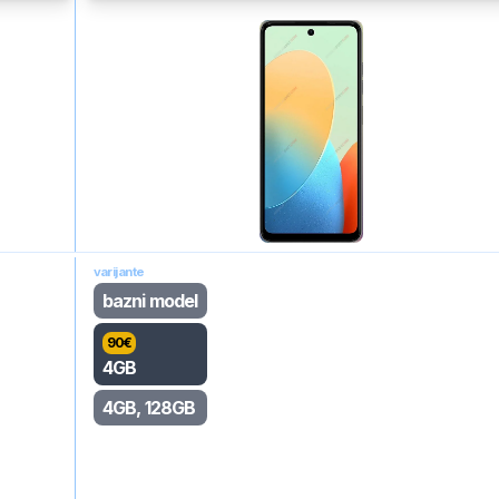
varijante
bazni model
90
€
4GB
4GB, 128GB