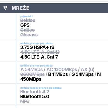
MREŽE
prijemnici
Beidou
GPS
Galileo
Glonass
mobilni prenos podataka
3.75G HSPA+ r8
4.5G LTE-A, Cat 13
4.5G LTE-A, Cat 7
bežični prenos podataka
A 54MBps
/
AC 1300MBps
/
AX (6)
9600MBps
/
B 11MBps
/
G 54MBps
/
N
450MBps
bežični lokalni prenos podataka
Bluetooth 4.2
Bluetooth 5.0
NFC