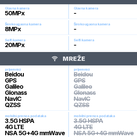
Glavna kamera
Glavna kamera
50
MPx
-
Širokougaona kamera
Širokougaona kamera
8
MPx
-
Selfi kamera
Selfi kamera
20
MPx
-
MREŽE
prijemnici
prijemnici
Beidou
Beidou
GPS
GPS
Galileo
Galileo
Glonass
Glonass
NavIC
NavIC
QZSS
QZSS
mobilni prenos podataka
mobilni prenos podataka
3.5G HSPA
3.5G HSPA
4G LTE
4G LTE
NSA 5G+4G mmWave
NSA 5G+4G mmWave