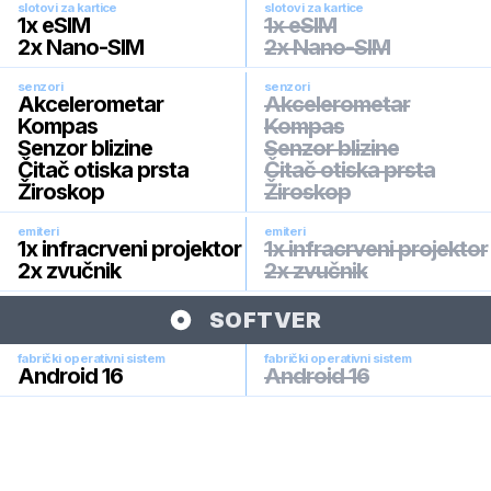
slotovi za kartice
slotovi za kartice
1x eSIM
1x eSIM
2x Nano-SIM
2x Nano-SIM
senzori
senzori
Akcelerometar
Akcelerometar
Kompas
Kompas
Senzor blizine
Senzor blizine
Čitač otiska prsta
Čitač otiska prsta
Žiroskop
Žiroskop
emiteri
emiteri
1x infracrveni projektor
1x infracrveni projektor
2x zvučnik
2x zvučnik
SOFTVER
fabrički operativni sistem
fabrički operativni sistem
Android 16
Android 16