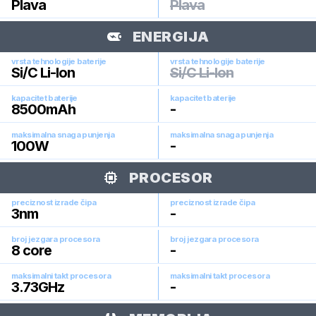
Plava
Plava
ENERGIJA
vrsta tehnologije baterije
vrsta tehnologije baterije
Si/C Li-Ion
Si/C Li-Ion
kapacitet baterije
kapacitet baterije
8500
mAh
-
maksimalna snaga punjenja
maksimalna snaga punjenja
100
W
-
PROCESOR
preciznost izrade čipa
preciznost izrade čipa
3
nm
-
broj jezgara procesora
broj jezgara procesora
8
core
-
maksimalni takt procesora
maksimalni takt procesora
3.73
GHz
-