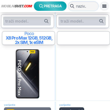
MOBILNI
SVET
.COM
PRETRAGA
Poco
X8 Pro Max
12GB, 512GB,
2x SIM, 1x eSIM
varijante
varijante