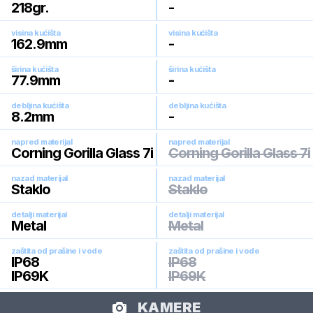
218
gr.
-
visina kućišta
visina kućišta
162.9
mm
-
širina kućišta
širina kućišta
77.9
mm
-
debljina kućišta
debljina kućišta
8.2
mm
-
napred materijal
napred materijal
Corning Gorilla Glass 7i
Corning Gorilla Glass 7i
nazad materijal
nazad materijal
Staklo
Staklo
detalji materijal
detalji materijal
Metal
Metal
zaštita od prašine i vode
zaštita od prašine i vode
IP68
IP68
IP69K
IP69K
KAMERE