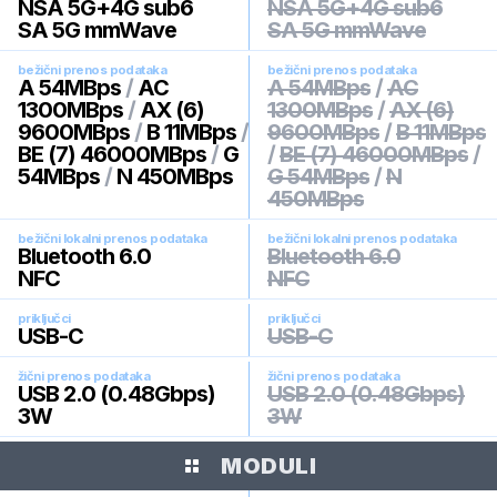
NSA 5G+4G sub6
NSA 5G+4G sub6
SA 5G mmWave
SA 5G mmWave
bežični prenos podataka
bežični prenos podataka
A 54MBps
/
AC
A 54MBps
/
AC
1300MBps
/
AX (6)
1300MBps
/
AX (6)
9600MBps
/
B 11MBps
/
9600MBps
/
B 11MBps
BE (7) 46000MBps
/
G
/
BE (7) 46000MBps
/
54MBps
/
N 450MBps
G 54MBps
/
N
450MBps
bežični lokalni prenos podataka
bežični lokalni prenos podataka
Bluetooth 6.0
Bluetooth 6.0
NFC
NFC
priključci
priključci
USB-C
USB-C
žični prenos podataka
žični prenos podataka
USB 2.0 (0.48Gbps)
USB 2.0 (0.48Gbps)
3W
3W
MODULI