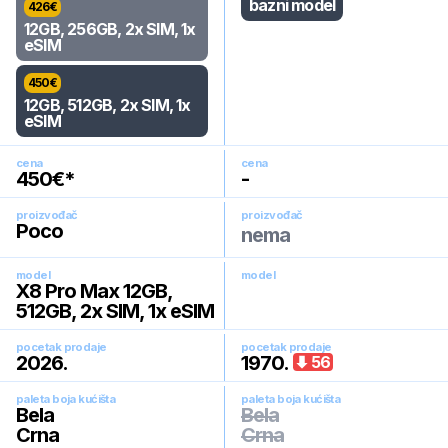
bazni model
426
€
12GB, 256GB, 2x SIM, 1x
eSIM
450
€
12GB, 512GB, 2x SIM, 1x
eSIM
cena
cena
450
€*
-
proizvođač
proizvođač
Poco
nema
model
model
X8 Pro Max 12GB,
512GB, 2x SIM, 1x eSIM
pocetak prodaje
pocetak prodaje
2026
.
1970
.
56
paleta boja kućišta
paleta boja kućišta
Bela
Bela
Crna
Crna