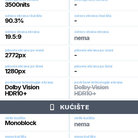
3500
nits
-
odnos ekrana i kućišta
odnos ekrana i kućišta
90.3
%
-
odnos strana ekrana
odnos strana ekrana
19.5:9
nema
piksela ekrana po visini
piksela ekrana po visini
2772
px
-
piksela ekrana po širini
piksela ekrana po širini
1280
px
-
podržane tehnologije ekrana
podržane tehnologije ekrana
Dolby Vision
Dolby Vision
HDR10+
HDR10+
KUĆIŠTE
oblik kućišta
oblik kućišta
Monoblock
nema
masa kućišta
masa kućišta