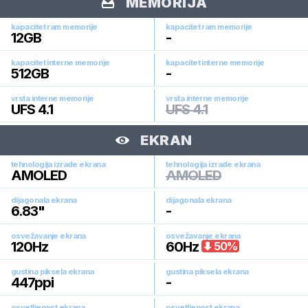
MEMORIJA
kapacitet ram memorije
kapacitet ram memorije
12
GB
-
kapacitet interne memorije
kapacitet interne memorije
512
GB
-
vrsta interne memorije
vrsta interne memorije
UFS 4.1
UFS 4.1
EKRAN
tehnologija izrade ekrana
tehnologija izrade ekrana
AMOLED
AMOLED
dijagonala ekrana
dijagonala ekrana
6.83
"
-
osvežavanje ekrana
osvežavanje ekrana
120
Hz
60
Hz
50
%
gustina piksela ekrana
gustina piksela ekrana
447
ppi
-
osvetljenost ekrana
osvetljenost ekrana