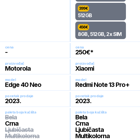
399
€
512GB
456
€
8GB, 512GB, 2x SIM
cena
cena
-
250
€*
proizvođač
proizvođač
Motorola
Xiaomi
model
model
Edge 40 Neo
Redmi Note 13 Pro+
pocetak prodaje
pocetak prodaje
2023
.
2023
.
paleta boja kućišta
paleta boja kućišta
Bela
Bela
Crna
Crna
Ljubičasta
Ljubičasta
Multikolorna
Multikolorna