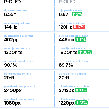
P-OLED
P-OLED
dijagonala ekrana
dijagonala ekrana
6.55
"
6.67
"
2
%
osvežavanje ekrana
osvežavanje ekrana
144
Hz
120
Hz
17
%
gustina piksela ekrana
gustina piksela ekrana
402
ppi
446
ppi
11
%
osvetljenost ekrana
osvetljenost ekrana
1300
nits
1800
nits
38
%
odnos ekrana i kućišta
odnos ekrana i kućišta
90.1
%
89.7
%
odnos strana ekrana
odnos strana ekrana
20:9
20:9
piksela ekrana po visini
piksela ekrana po visini
2400
px
2712
px
13
%
piksela ekrana po širini
piksela ekrana po širini
1080
px
1220
px
13
%