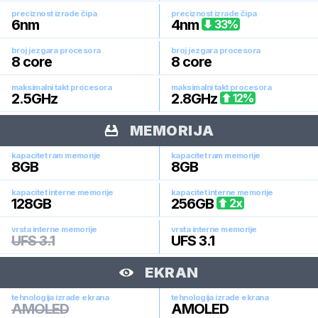
preciznost izrade čipa
preciznost izrade čipa
6
nm
4
nm
33
%
broj jezgara procesora
broj jezgara procesora
8
core
8
core
maksimalni takt procesora
maksimalni takt procesora
2.5
GHz
2.8
GHz
12
%
MEMORIJA
kapacitet ram memorije
kapacitet ram memorije
8
GB
8
GB
kapacitet interne memorije
kapacitet interne memorije
128
GB
256
GB
2
x
vrsta interne memorije
vrsta interne memorije
UFS 3.1
UFS 3.1
EKRAN
tehnologija izrade ekrana
tehnologija izrade ekrana
AMOLED
AMOLED