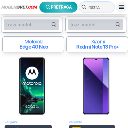
MOBILNI
SVET
.COM
PRETRAGA
Motorola
Xiaomi
Edge 40 Neo
Redmi Note 13 Pro+
varijante
varijante