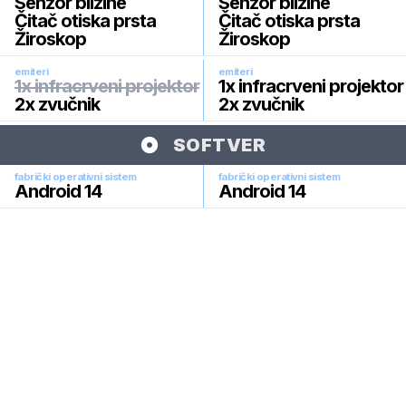
Senzor blizine
Senzor blizine
Čitač otiska prsta
Čitač otiska prsta
Žiroskop
Žiroskop
emiteri
emiteri
1x infracrveni projektor
1x infracrveni projektor
2x zvučnik
2x zvučnik
SOFTVER
fabrički operativni sistem
fabrički operativni sistem
Android 14
Android 14