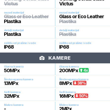
Victus
Victus
nazad materijal
nazad materijal
Glass or Eco Leather
Glass or Eco Leather
Plastika
Plastika
detalji materijal
detalji materijal
Plastika
Plastika
zaštita od prašine i vode
zaštita od prašine i vode
IP68
IP68
KAMERE
Glavna kamera
Glavna kamera
50
MPx
200
MPx
4
x
Širokougaona kamera
Širokougaona kamera
13
MPx
8
MPx
38
%
Selfi kamera
Selfi kamera
32
MPx
16
MPx
50
%
Makro kamera
Makro kamera
-
2
MPx