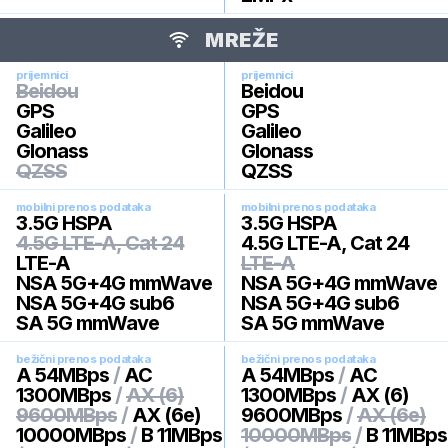
MREŽE
prijemnici
prijemnici
Beidou
Beidou
GPS
GPS
Galileo
Galileo
Glonass
Glonass
QZSS
QZSS
mobilni prenos podataka
mobilni prenos podataka
3.5G HSPA
3.5G HSPA
4.5G LTE-A, Cat 24
4.5G LTE-A, Cat 24
LTE-A
LTE-A
NSA 5G+4G mmWave
NSA 5G+4G mmWave
NSA 5G+4G sub6
NSA 5G+4G sub6
SA 5G mmWave
SA 5G mmWave
bežični prenos podataka
bežični prenos podataka
A 54MBps
/
AC
A 54MBps
/
AC
1300MBps
/
AX (6)
1300MBps
/
AX (6)
9600MBps
/
AX (6e)
9600MBps
/
AX (6e)
10000MBps
/
B 11MBps
10000MBps
/
B 11MBps