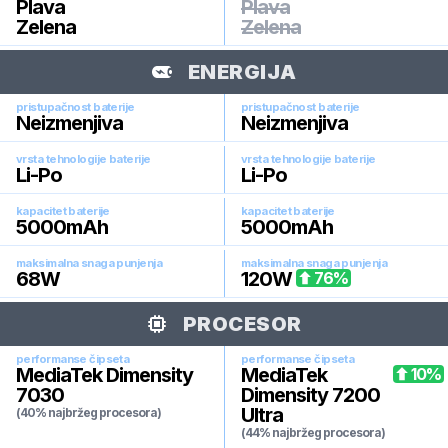
Plava
Plava
Zelena
Zelena
ENERGIJA
pristupačnost baterije
pristupačnost baterije
Neizmenjiva
Neizmenjiva
vrsta tehnologije baterije
vrsta tehnologije baterije
Li-Po
Li-Po
kapacitet baterije
kapacitet baterije
5000
mAh
5000
mAh
maksimalna snaga punjenja
maksimalna snaga punjenja
68
W
120
W
76
%
PROCESOR
performanse čipseta
performanse čipseta
MediaTek Dimensity
MediaTek
10
%
7030
Dimensity 7200
Ultra
(40% najbržeg procesora)
(44% najbržeg procesora)