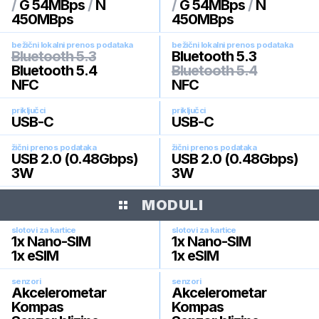
/
G 54MBps
/
N
/
G 54MBps
/
N
450MBps
450MBps
bežični lokalni prenos podataka
bežični lokalni prenos podataka
Bluetooth 5.3
Bluetooth 5.3
Bluetooth 5.4
Bluetooth 5.4
NFC
NFC
priključci
priključci
USB-C
USB-C
žični prenos podataka
žični prenos podataka
USB 2.0 (0.48Gbps)
USB 2.0 (0.48Gbps)
3W
3W
MODULI
slotovi za kartice
slotovi za kartice
1x Nano-SIM
1x Nano-SIM
1x eSIM
1x eSIM
senzori
senzori
Akcelerometar
Akcelerometar
Kompas
Kompas