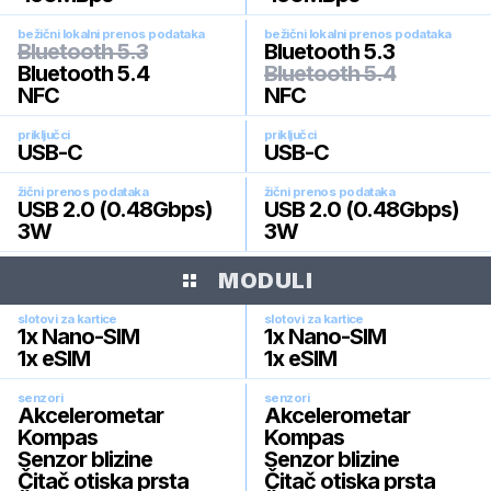
bežični lokalni prenos podataka
bežični lokalni prenos podataka
Bluetooth 5.3
Bluetooth 5.3
Bluetooth 5.4
Bluetooth 5.4
NFC
NFC
priključci
priključci
USB-C
USB-C
žični prenos podataka
žični prenos podataka
USB 2.0 (0.48Gbps)
USB 2.0 (0.48Gbps)
3W
3W
MODULI
slotovi za kartice
slotovi za kartice
1x Nano-SIM
1x Nano-SIM
1x eSIM
1x eSIM
senzori
senzori
Akcelerometar
Akcelerometar
Kompas
Kompas
Senzor blizine
Senzor blizine
Čitač otiska prsta
Čitač otiska prsta