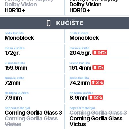
Dolby Vision
Dolby Vision
HDR10+
HDR10+
KUĆIŠTE
oblik kućišta
oblik kućišta
Monoblock
Monoblock
masa kućišta
masa kućišta
172
gr.
204.5
gr.
19
%
visina kućišta
visina kućišta
159.6
mm
161.4
mm
1
%
širina kućišta
širina kućišta
72
mm
74.2
mm
3
%
debljina kućišta
debljina kućišta
7.9
mm
8.9
mm
13
%
napred materijal
napred materijal
Corning Gorilla Glass 3
Corning Gorilla Glass 3
Corning Gorilla Glass
Corning Gorilla Glass
Victus
Victus