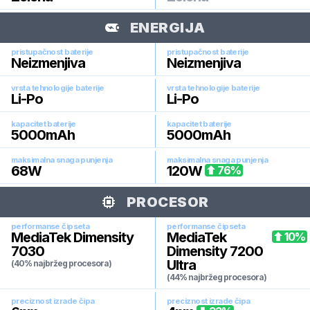
ENERGIJA
pristupačnost baterije
pristupačnost baterije
Neizmenjiva
Neizmenjiva
vrsta tehnologije baterije
vrsta tehnologije baterije
Li-Po
Li-Po
kapacitet baterije
kapacitet baterije
5000
mAh
5000
mAh
maksimalna snaga punjenja
maksimalna snaga punjenja
68
W
120
W
76
%
PROCESOR
performanse čipseta
performanse čipseta
MediaTek Dimensity
MediaTek
10
%
7030
Dimensity 7200
Ultra
(40% najbržeg procesora)
(44% najbržeg procesora)
preciznost izrade čipa
preciznost izrade čipa