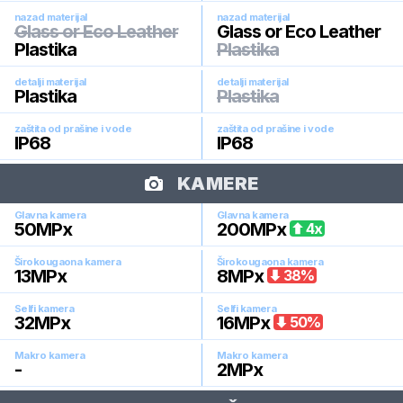
nazad materijal
nazad materijal
Glass or Eco Leather
Glass or Eco Leather
Plastika
Plastika
detalji materijal
detalji materijal
Plastika
Plastika
zaštita od prašine i vode
zaštita od prašine i vode
IP68
IP68
KAMERE
Glavna kamera
Glavna kamera
50
MPx
200
MPx
4
x
Širokougaona kamera
Širokougaona kamera
13
MPx
8
MPx
38
%
Selfi kamera
Selfi kamera
32
MPx
16
MPx
50
%
Makro kamera
Makro kamera
-
2
MPx