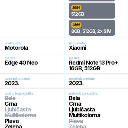
399
€
512GB
456
€
8GB, 512GB, 2x SIM
proizvođač
proizvođač
Motorola
Xiaomi
model
model
Edge 40 Neo
Redmi Note 13 Pro+
16GB, 512GB
pocetak prodaje
pocetak prodaje
2023
.
2023
.
paleta boja kućišta
paleta boja kućišta
Bela
Bela
Crna
Crna
Ljubičasta
Ljubičasta
Multikolorna
Multikolorna
Plava
Plava
Zelena
Zelena