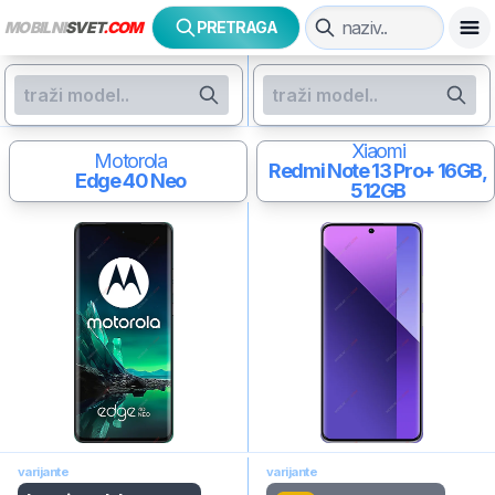
MOBILNI
SVET
.COM
PRETRAGA
Xiaomi
Motorola
Redmi Note 13 Pro+
16GB,
Edge 40 Neo
512GB
varijante
varijante