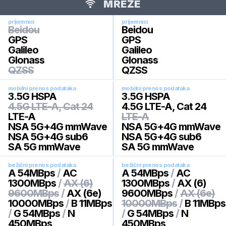
MREŽE
prijemnici
prijemnici
Beidou
Beidou
GPS
GPS
Galileo
Galileo
Glonass
Glonass
QZSS
QZSS
mobilni prenos podataka
mobilni prenos podataka
3.5G HSPA
3.5G HSPA
4.5G LTE-A, Cat 24
4.5G LTE-A, Cat 24
LTE-A
LTE-A
NSA 5G+4G mmWave
NSA 5G+4G mmWave
NSA 5G+4G sub6
NSA 5G+4G sub6
SA 5G mmWave
SA 5G mmWave
bežični prenos podataka
bežični prenos podataka
A 54MBps
/
AC
A 54MBps
/
AC
1300MBps
/
AX (6)
1300MBps
/
AX (6)
9600MBps
/
AX (6e)
9600MBps
/
AX (6e)
10000MBps
/
B 11MBps
10000MBps
/
B 11MBps
/
G 54MBps
/
N
/
G 54MBps
/
N
450MBps
450MBps