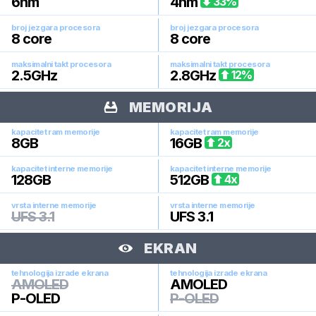
6
nm
4
nm
33
%
broj jezgara procesora
broj jezgara procesora
8
core
8
core
maksimalni takt procesora
maksimalni takt procesora
2.5
GHz
2.8
GHz
12
%
MEMORIJA
kapacitet ram memorije
kapacitet ram memorije
8
GB
16
GB
2
x
kapacitet interne memorije
kapacitet interne memorije
128
GB
512
GB
4
x
vrsta interne memorije
vrsta interne memorije
UFS 3.1
UFS 3.1
EKRAN
tehnologija izrade ekrana
tehnologija izrade ekrana
AMOLED
AMOLED
P-OLED
P-OLED