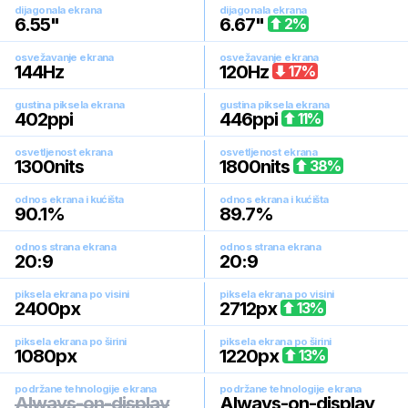
dijagonala ekrana
dijagonala ekrana
6.55
"
6.67
"
2
%
osvežavanje ekrana
osvežavanje ekrana
144
Hz
120
Hz
17
%
gustina piksela ekrana
gustina piksela ekrana
402
ppi
446
ppi
11
%
osvetljenost ekrana
osvetljenost ekrana
1300
nits
1800
nits
38
%
odnos ekrana i kućišta
odnos ekrana i kućišta
90.1
%
89.7
%
odnos strana ekrana
odnos strana ekrana
20:9
20:9
piksela ekrana po visini
piksela ekrana po visini
2400
px
2712
px
13
%
piksela ekrana po širini
piksela ekrana po širini
1080
px
1220
px
13
%
podržane tehnologije ekrana
podržane tehnologije ekrana
Always-on-display
Always-on-display