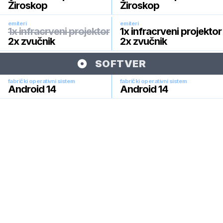
Žiroskop
Žiroskop
emiteri
emiteri
1x infracrveni projektor
1x infracrveni projektor
2x zvučnik
2x zvučnik
SOFTVER
fabrički operativni sistem
fabrički operativni sistem
Android 14
Android 14