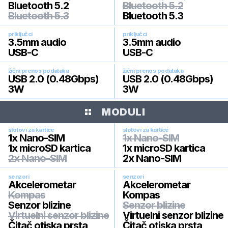
Bluetooth 5.2
Bluetooth 5.2
Bluetooth 5.3
Bluetooth 5.3
priključci
priključci
3.5mm audio
3.5mm audio
USB-C
USB-C
žični prenos podataka
žični prenos podataka
USB 2.0 (0.48Gbps)
USB 2.0 (0.48Gbps)
3W
3W
MODULI
slotovi za kartice
slotovi za kartice
1x Nano-SIM
1x Nano-SIM
1x microSD kartica
1x microSD kartica
2x Nano-SIM
2x Nano-SIM
senzori
senzori
Akcelerometar
Akcelerometar
Kompas
Kompas
Senzor blizine
Senzor blizine
Virtuelni senzor blizine
Virtuelni senzor blizine
Čitač otiska prsta
Čitač otiska prsta