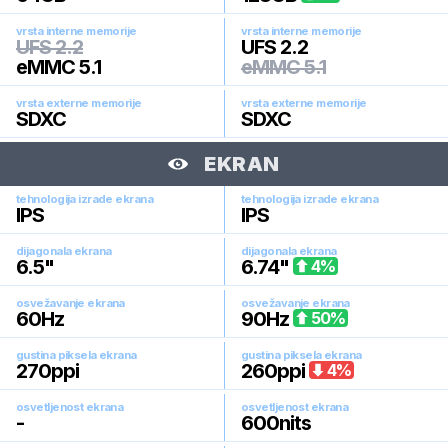
vrsta interne memorije
vrsta interne memorije
UFS 2.2
UFS 2.2
eMMC 5.1
eMMC 5.1
vrsta externe memorije
vrsta externe memorije
SDXC
SDXC
EKRAN
tehnologija izrade ekrana
tehnologija izrade ekrana
IPS
IPS
dijagonala ekrana
dijagonala ekrana
6.5
"
6.74
"
4
%
osvežavanje ekrana
osvežavanje ekrana
60
Hz
90
Hz
50
%
gustina piksela ekrana
gustina piksela ekrana
270
ppi
260
ppi
4
%
osvetljenost ekrana
osvetljenost ekrana
-
600
nits