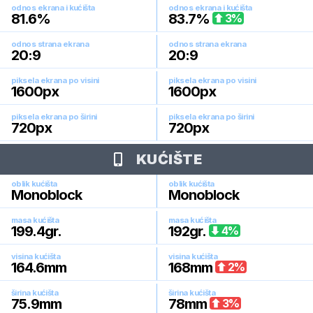
odnos ekrana i kućišta
odnos ekrana i kućišta
81.6
%
83.7
%
3
%
odnos strana ekrana
odnos strana ekrana
20:9
20:9
piksela ekrana po visini
piksela ekrana po visini
1600
px
1600
px
piksela ekrana po širini
piksela ekrana po širini
720
px
720
px
KUĆIŠTE
oblik kućišta
oblik kućišta
Monoblock
Monoblock
masa kućišta
masa kućišta
199.4
gr.
192
gr.
4
%
visina kućišta
visina kućišta
164.6
mm
168
mm
2
%
širina kućišta
širina kućišta
75.9
mm
78
mm
3
%