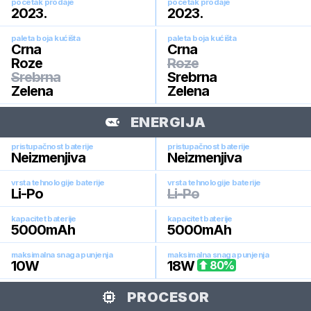
pocetak prodaje
pocetak prodaje
2023
.
2023
.
paleta boja kućišta
paleta boja kućišta
Crna
Crna
Roze
Roze
Srebrna
Srebrna
Zelena
Zelena
ENERGIJA
pristupačnost baterije
pristupačnost baterije
Neizmenjiva
Neizmenjiva
vrsta tehnologije baterije
vrsta tehnologije baterije
Li-Po
Li-Po
kapacitet baterije
kapacitet baterije
5000
mAh
5000
mAh
maksimalna snaga punjenja
maksimalna snaga punjenja
10
W
18
W
80
%
PROCESOR