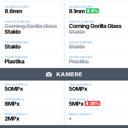
debljina kućišta
debljina kućišta
8.6
mm
8.1
mm
6
%
napred materijal
napred materijal
Corning Gorilla Glass
Corning Gorilla Glass
Staklo
Staklo
nazad materijal
nazad materijal
Staklo
Staklo
detalji materijal
detalji materijal
Plastika
Plastika
KAMERE
Glavna kamera
Glavna kamera
50
MPx
50
MPx
Selfi kamera
Selfi kamera
8
MPx
5
MPx
38
%
Makro kamera
Makro kamera
2
MPx
-