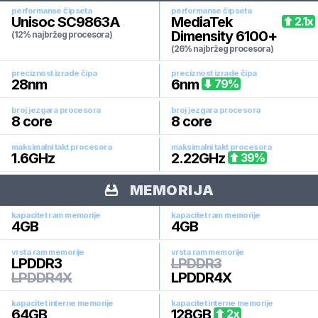
performanse čipseta
performanse čipseta
Unisoc SC9863A
MediaTek
2.1
x
Dimensity 6100+
(12% najbržeg procesora)
(26% najbržeg procesora)
preciznost izrade čipa
preciznost izrade čipa
28
nm
6
nm
79
%
broj jezgara procesora
broj jezgara procesora
8
core
8
core
maksimalni takt procesora
maksimalni takt procesora
1.6
GHz
2.22
GHz
39
%
MEMORIJA
kapacitet ram memorije
kapacitet ram memorije
4
GB
4
GB
vrsta ram memorije
vrsta ram memorije
LPDDR3
LPDDR3
LPDDR4X
LPDDR4X
kapacitet interne memorije
kapacitet interne memorije
64
GB
128
GB
2
x