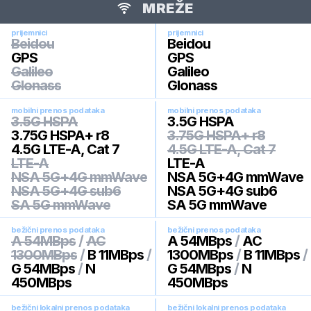
MREŽE
prijemnici
prijemnici
Beidou
Beidou
GPS
GPS
Galileo
Galileo
Glonass
Glonass
mobilni prenos podataka
mobilni prenos podataka
3.5G HSPA
3.5G HSPA
3.75G HSPA+ r8
3.75G HSPA+ r8
4.5G LTE-A, Cat 7
4.5G LTE-A, Cat 7
LTE-A
LTE-A
NSA 5G+4G mmWave
NSA 5G+4G mmWave
NSA 5G+4G sub6
NSA 5G+4G sub6
SA 5G mmWave
SA 5G mmWave
bežični prenos podataka
bežični prenos podataka
A 54MBps
/
AC
A 54MBps
/
AC
1300MBps
/
B 11MBps
/
1300MBps
/
B 11MBps
/
G 54MBps
/
N
G 54MBps
/
N
450MBps
450MBps
bežični lokalni prenos podataka
bežični lokalni prenos podataka