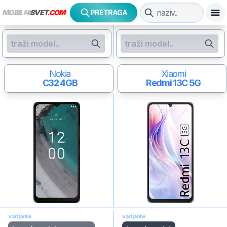
MOBILNI
SVET
.COM
PRETRAGA
Nokia
Xiaomi
C32
4GB
Redmi 13C 5G
varijante
varijante