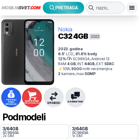
MOBILNI
SVET
.COM
PRETRAGA
Nokia
C32
4GB
2023
2023
. godina
6.5
"
LCD
,
81.6
% body
12
%
SC9863A, Android 13
RAM
4
GB
,
INT
64
GB
,
EXT
SDXC
⚡
10
W,
5000
mAh
neizmenjiva
2
kamer
e
, max
50
MP
PRODAJ
KUPOVINA
KOMENTARI
OVAJ
UPOREDI
SPECIFIKACIJA
MOBILNI
Podmodeli
3
/
64
GB
3
/
64
GB
SC9863A
SC9863A
2x SIM
1x SIM