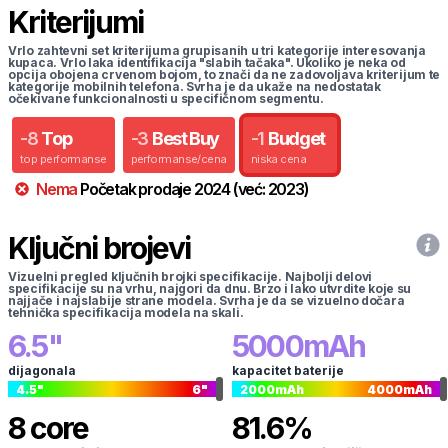
Kriterijumi
Vrlo zahtevni set kriterijuma grupisanih u tri kategorije interesovanja
kupaca. Vrlo laka identifikacija "slabih tačaka". Ukoliko je neka od
opcija obojena crvenom bojom, to znači da ne zadovoljava kriterijum te
kategorije mobilnih telefona. Svrha je da ukaže na nedostatak
očekivane funkcionalnosti u specifičnom segmentu.
-
8
Top
-
3
Best Buy
-
1
Budget
top performanse
performanse/cena
niska cena
Nema
Početak prodaje
2024
(već:
2023
)
Ključni brojevi
Vizuelni pregled ključnih brojki specifikacije. Najbolji delovi
specifikacije su na vrhu, najgori da dnu. Brzo i lako utvrdite koje su
najjače i najslabije strane modela. Svrha je da se vizuelno dočara
tehnička specifikacija modela na skali.
6.5
"
5000
mAh
dijagonala
kapacitet baterije
4.5
"
6
"
2000
mAh
4000
mAh
8
core
81.6
%