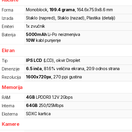
Monoblock
,
199.4
grama
,
164.6
x
75.9
x
8.6
mm
Forma
Staklo (napred), Staklo (nazad), Plastika (detalji)
Izrada
1x zvučnik
Emiteri
5000
mAh
Li-Po
neizmenjiva
Baterija
10
W
kabl punjenje
Ekran
IPS LCD
(LCD)
, okvir Droplet
Tip
6.5
inča
, 81.6% veličina ekrana
, 20:9 odnos strana
Dimenzije
1600
x
720
px
,
270
ppi gustina
Rezolucija
Memorija
4
GB
LPDDR3
1.2V
2
Gbps
RAM
64
GB
250
/
125
Mbps
Interna
SDXC
kartica
Eksterna
Kamere