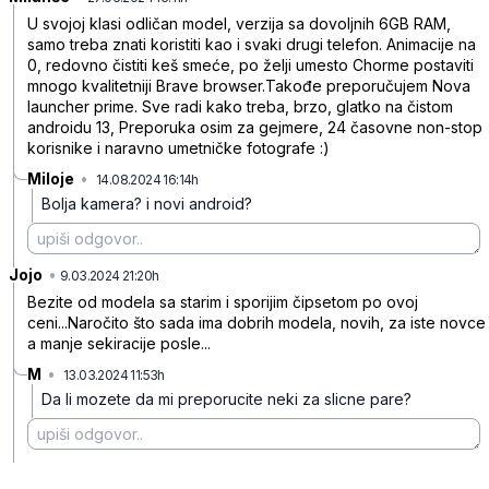
U svojoj klasi odličan model, verzija sa dovoljnih 6GB RAM,
samo treba znati koristiti kao i svaki drugi telefon. Animacije na
0, redovno čistiti keš smeće, po želji umesto Chorme postaviti
mnogo kvalitetniji Brave browser.Takođe preporučujem Nova
launcher prime. Sve radi kako treba, brzo, glatko na čistom
androidu 13, Preporuka osim za gejmere, 24 časovne non-stop
korisnike i naravno umetničke fotografe :)
Miloje
•
14.08.2024 16:14h
m3vbzyqvp41nfvt
Bolja kamera? i novi android?
Jojo
•
xsm3vb288bc5hs6
9.03.2024 21:20h
Bezite od modela sa starim i sporijim čipsetom po ovoj
ceni...Naročito što sada ima dobrih modela, novih, za iste novce
a manje sekiracije posle...
M
•
13.03.2024 11:53h
cq5c85m5b3k50kk
Da li mozete da mi preporucite neki za slicne pare?