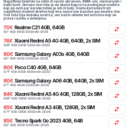
Najjeftiniji telefoni sa istim ili većim ekranom, RAM-om, memorijom i
baterijom. Smisao ove liste je da ukaže kupcu na postojanje modela
koji po ovih par karateristika je isti ili bolji. Dosta korisnika traži
najjeftiniji mobilni telefon koji ima samo ove bazične parametre iste.
Ova lista nije duboka analiza, već način uštede korisnicima koji ne
prave razliku u detaljima.
70
€
Realme
C21 4GB, 64GB
6.5
"
4
GB
64
GB
5000
mAh
(
2021
)
76
€
Xiaomi
Redmi A5 4G 4GB, 64GB, 2x SIM
6.88
"
4
GB
64
GB
5200
mAh
(
2025
)
80
€
Samsung
Galaxy A03s 4GB, 64GB
6.5
"
4
GB
64
GB
5000
mAh
(
2021
)
80
€
Poco
C40 4GB, 64GB
6.71
"
4
GB
64
GB
6000
mAh
(
2022
)
80
€
Samsung
Galaxy A06 4GB, 64GB, 2x SIM
6.7
"
4
GB
64
GB
5000
mAh
(
2024
)
84
€
Xiaomi
Redmi A5 4G 4GB, 128GB, 2x SIM
6.88
"
4
GB
128
GB
5200
mAh
(
2025
)
85
€
Xiaomi
Redmi A3 4GB, 128GB, 2x SIM
6.71
"
4
GB
128
GB
5000
mAh
(
2024
)
85
€
Tecno
Spark Go 2023 4GB, 64B
6.6
"
4
GB
64
GB
5000
mAh
(
2023
)