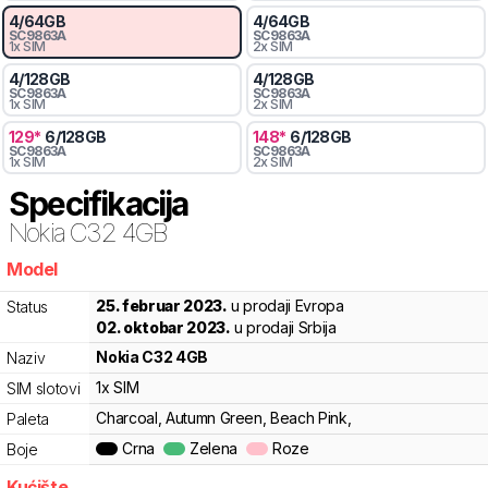
4
/
64
GB
4
/
64
GB
SC9863A
SC9863A
1x SIM
2x SIM
4
/
128
GB
4
/
128
GB
SC9863A
SC9863A
1x SIM
2x SIM
129
*
6
/
128
GB
148
*
6
/
128
GB
SC9863A
SC9863A
1x SIM
2x SIM
Specifikacija
Nokia
C32 4GB
Model
qnw
25. februar 2023.
u prodaji Evropa
Status
02. oktobar 2023.
u prodaji Srbija
Nokia
C32 4GB
Naziv
1x SIM
SIM slotovi
Charcoal, Autumn Green, Beach Pink,
Paleta
Crna
Zelena
Roze
Boje
Kućište