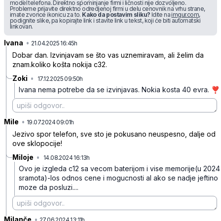
model telefona. Direktno spominjanje firmi i ličnosti nije dozvoljeno.
Probleme prijavite direktno odredjenoj firmi u delu cenovnik na vrhu strane,
imate zvonce ikonicu za to.
Kako da postavim sliku?
Idite na
imgur.com
,
podignite slike, pa kopirajte link i stavite link u tekst, koji će biti automatski
linkovan.
Ivana
•
dzfvtmj0j4pkv9y
21.04.2025 16:45h
Dobar dan. Izvinjavam se što vas uznemiravam, ali želim da
znam.koliko košta nokija c32.
Zoki
•
17.12.2025 09:50h
ly3y227qrp6l6cl
Ivana nema potrebe da se izvinjavas. Nokia kosta 40 evra. ❣️
Mile
•
zsybm4n9jjx12wj
19.07.2024 09:01h
Jezivo spor telefon, sve sto je pokusano neuspesno, dalje od
ove sklopocije!
Miloje
•
14.08.2024 16:13h
h4h09b6cbfn6lvc
Ovo je izgleda c12 sa vecom baterijom i vise memorije(u 2024
sramota)-los odnos cene i mogucnosti al ako se nadje jeftino
moze da posluzi....
Milanče
•
s0phv54260lwfmw
27.06.2024 13:11h