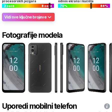
procesorskih jezgara
odnos ekrana i kućišta
2
core
8
core
70
%
88
%
Vidi sve ključne brojeve
Fotografije modela
Uporedi mobilni telefon