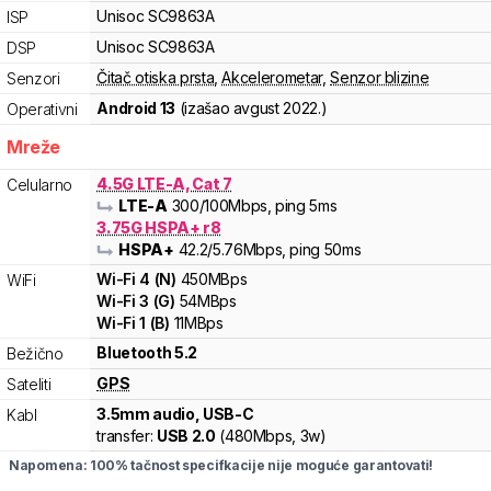
Unisoc
SC9863A
ISP
Unisoc
SC9863A
DSP
Čitač otiska prsta
,
Akcelerometar
,
Senzor blizine
Senzori
Android 13
(izašao
avgust 2022.
)
Operativni
Mreže
4.5G LTE-A, Cat 7
Celularno
LTE-A
300
/100
Mbps
, ping 5ms
3.75G HSPA+ r8
HSPA+
42.2
/5.76
Mbps
, ping 50ms
Wi-Fi
4
(
N
)
450
MBps
WiFi
Wi-Fi
3
(
G
)
54
MBps
Wi-Fi
1
(
B
)
11
MBps
Bluetooth 5.2
Bežično
GPS
Sateliti
3.5mm audio, USB-C
Kabl
transfer:
USB 2.0
(
480Mbps,
3w
)
Napomena: 100% tačnost specifkacije nije moguće garantovati!