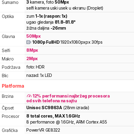
3
kamera
,
foto
50
Mpx
Sumarno
selfi kamera uski usek u ekranu (Droplet)
zum
1
-
1
x (raspon:
1
x)
Optika
ugao gledanja
81.8
-
81.8
°
žižna daljina
-
26
mm
50
Mpx
Glavna
1080p FullHD
1920x1080pxpx
30fps
8
Mpx
Selfi
2
Mpx
Makro
foto:
HDR
Podržava
nazad:
1x LED
Blic
Platforma
12
%
performansi najbržeg procesora
Brzina
od svih telefona na sajtu
Unisoc
SC9863A
(28nm izrada)
Čipset
8
total cores
, MAX
1.6
GHz
Procesor
8
performance
@
1.6
GHz,
ARM
Cortex
A55
PowerVR
GE8322
Grafička