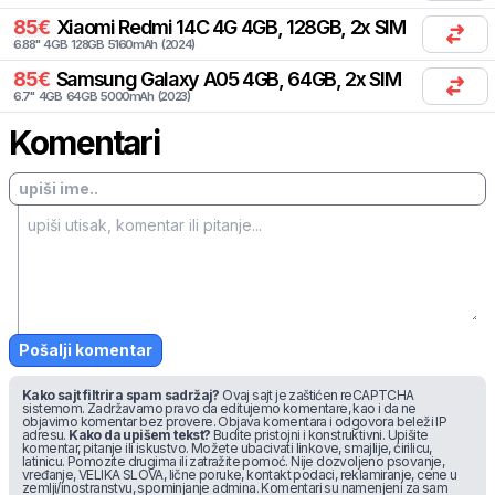
85
€
Xiaomi
Redmi 14C 4G 4GB, 128GB, 2x SIM
6.88
"
4
GB
128
GB
5160
mAh
(
2024
)
85
€
Samsung
Galaxy A05 4GB, 64GB, 2x SIM
6.7
"
4
GB
64
GB
5000
mAh
(
2023
)
Komentari
Pošalji komentar
Kako sajt filtrira spam sadržaj?
Ovaj sajt je zaštićen reCAPTCHA
sistemom. Zadržavamo pravo da editujemo komentare, kao i da ne
objavimo komentar bez provere. Objava komentara i odgovora beleži IP
adresu.
Kako da upišem tekst?
Budite pristojni i konstruktivni. Upišite
komentar, pitanje ili iskustvo. Možete ubacivati linkove, smajlije, ćirilicu,
latinicu. Pomozite drugima ili zatražite pomoć. Nije dozvoljeno psovanje,
vređanje, VELIKA SLOVA, lične poruke, kontakt podaci, reklamiranje, cene u
zemlji/inostranstvu, spominjanje admina. Komentari su namenjeni za sam