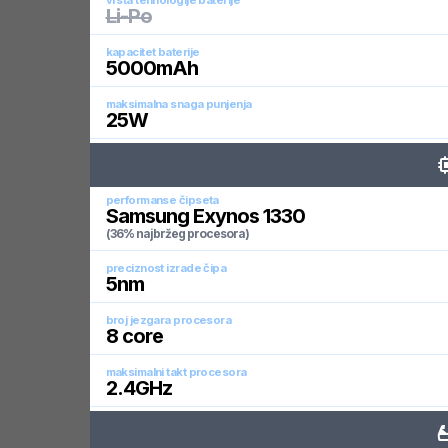
vrsta tehnologije baterije
Li-Po
kapacitet baterije
5000
mAh
maksimalna snaga punjenja
25
W
performanse čipseta
Samsung Exynos 1330
(36% najbržeg procesora)
preciznost izrade čipa
5
nm
broj jezgara procesora
8
core
maksimalni takt procesora
2.4
GHz