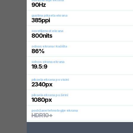
osvežavanje ekrana
90
Hz
gustina piksela ekrana
385
ppi
osvetljenost ekrana
800
nits
odnos ekrana i kućišta
86
%
odnos strana ekrana
19.5:9
piksela ekrana po visini
2340
px
piksela ekrana po širini
1080
px
podržane tehnologije ekrana
HDR10+