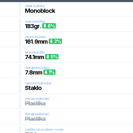
oblik kućišta
Monoblock
masa kućišta
183
gr.
8
%
visina kućišta
161.9
mm
2
%
širina kućišta
74.1
mm
5
%
debljina kućišta
7.8
mm
1
%
napred materijal
Staklo
nazad materijal
Plastika
detalji materijal
Plastika
zaštita od prašine i vode