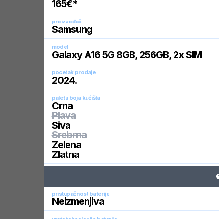
165
€*
proizvođač
Samsung
model
Galaxy A16 5G 8GB, 256GB, 2x SIM
pocetak prodaje
2024
.
paleta boja kućišta
Crna
Plava
Siva
Srebrna
Zelena
Zlatna
pristupačnost baterije
Neizmenjiva