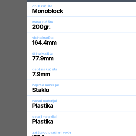
oblik kućišta
Monoblock
masa kućišta
200
gr.
visina kućišta
164.4
mm
širina kućišta
77.9
mm
debljina kućišta
7.9
mm
napred materijal
Staklo
nazad materijal
Plastika
detalji materijal
Plastika
zaštita od prašine i vode