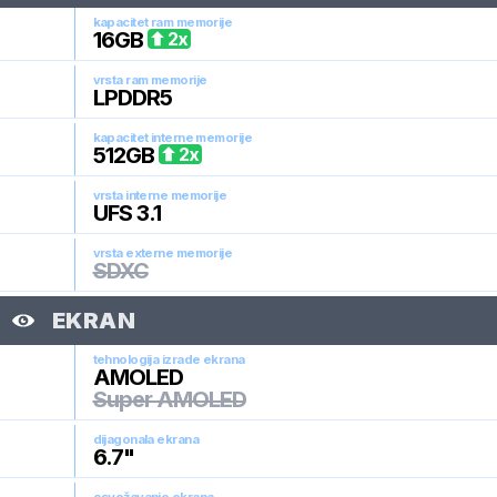
kapacitet ram memorije
16
GB
2
x
vrsta ram memorije
LPDDR5
kapacitet interne memorije
512
GB
2
x
vrsta interne memorije
UFS 3.1
vrsta externe memorije
SDXC
EKRAN
tehnologija izrade ekrana
AMOLED
Super AMOLED
dijagonala ekrana
6.7
"