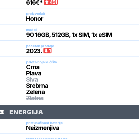
616
€*
451
proizvođač
Honor
model
90 16GB, 512GB, 1x SIM, 1x eSIM
pocetak prodaje
2023
.
1
paleta boja kućišta
Crna
Plava
Siva
Srebrna
Zelena
Zlatna
ENERGIJA
pristupačnost baterije
Neizmenjiva