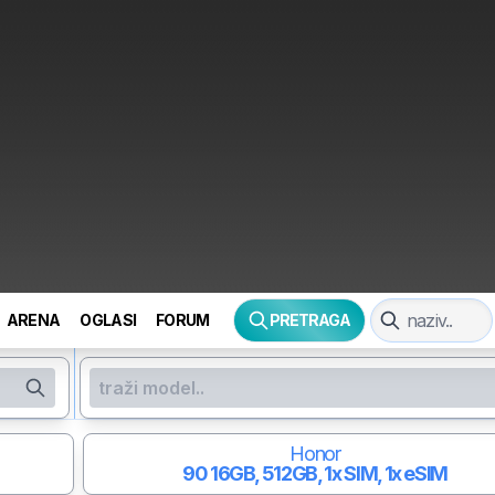
ARENA
OGLASI
FORUM
PRETRAGA
Honor
90
16GB, 512GB, 1x SIM, 1x eSIM