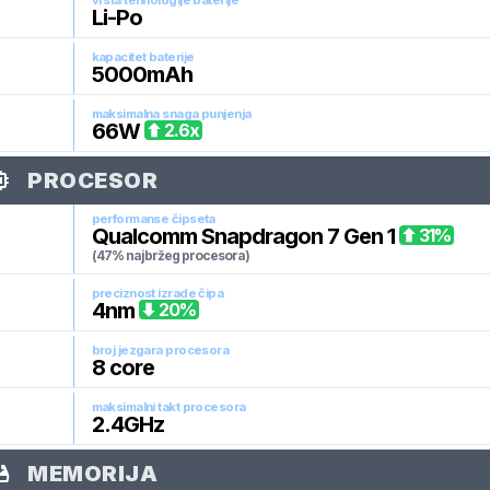
vrsta tehnologije baterije
Li-Po
kapacitet baterije
5000
mAh
maksimalna snaga punjenja
66
W
2.6
x
PROCESOR
performanse čipseta
Qualcomm Snapdragon 7 Gen 1
31
%
(47% najbržeg procesora)
preciznost izrade čipa
4
nm
20
%
broj jezgara procesora
8
core
maksimalni takt procesora
2.4
GHz
MEMORIJA