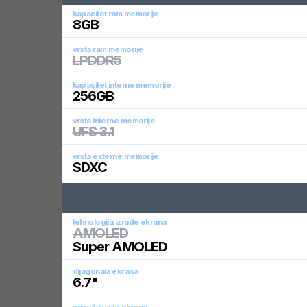
kapacitet ram memorije
8
GB
vrsta ram memorije
LPDDR5
kapacitet interne memorije
256
GB
vrsta interne memorije
UFS 3.1
vrsta externe memorije
SDXC
tehnologija izrade ekrana
AMOLED
Super AMOLED
dijagonala ekrana
6.7
"