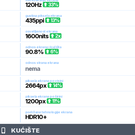
osvežavanje ekrana
120
Hz
33
%
gustina piksela ekrana
435
ppi
13
%
osvetljenost ekrana
1600
nits
2
x
odnos ekrana i kućišta
90.8
%
6
%
odnos strana ekrana
nema
piksela ekrana po visini
2664
px
14
%
piksela ekrana po širini
1200
px
11
%
podržane tehnologije ekrana
HDR10+
KUĆIŠTE