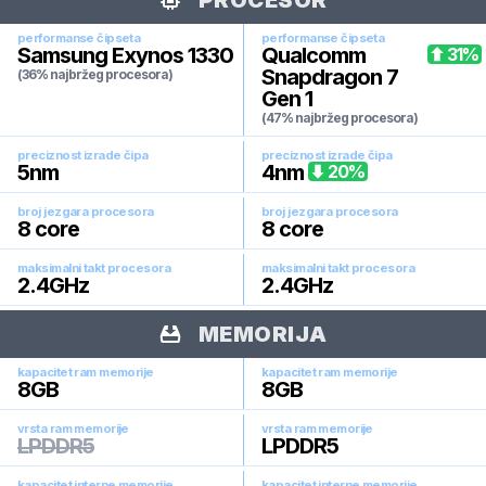
PROCESOR
performanse čipseta
performanse čipseta
Samsung Exynos 1330
Qualcomm
31
%
Snapdragon 7
(36% najbržeg procesora)
Gen 1
(47% najbržeg procesora)
preciznost izrade čipa
preciznost izrade čipa
5
nm
4
nm
20
%
broj jezgara procesora
broj jezgara procesora
8
core
8
core
maksimalni takt procesora
maksimalni takt procesora
2.4
GHz
2.4
GHz
MEMORIJA
kapacitet ram memorije
kapacitet ram memorije
8
GB
8
GB
vrsta ram memorije
vrsta ram memorije
LPDDR5
LPDDR5
kapacitet interne memorije
kapacitet interne memorije