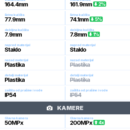
164.4
mm
161.9
mm
2
%
širina kućišta
širina kućišta
77.9
mm
74.1
mm
5
%
debljina kućišta
debljina kućišta
7.9
mm
7.8
mm
1
%
napred materijal
napred materijal
Staklo
Staklo
nazad materijal
nazad materijal
Plastika
Plastika
detalji materijal
detalji materijal
Plastika
Plastika
zaštita od prašine i vode
zaštita od prašine i vode
IP54
IP54
KAMERE
Glavna kamera
Glavna kamera
50
MPx
200
MPx
4
x