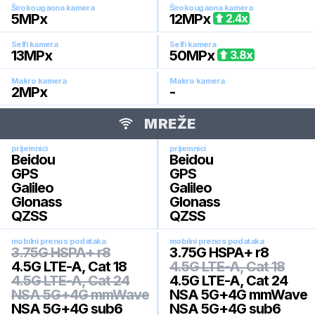
Širokougaona kamera
Širokougaona kamera
5
MPx
12
MPx
2.4
x
Selfi kamera
Selfi kamera
13
MPx
50
MPx
3.8
x
Makro kamera
Makro kamera
2
MPx
-
MREŽE
prijemnici
prijemnici
Beidou
Beidou
GPS
GPS
Galileo
Galileo
Glonass
Glonass
QZSS
QZSS
mobilni prenos podataka
mobilni prenos podataka
3.75G HSPA+ r8
3.75G HSPA+ r8
4.5G LTE-A, Cat 18
4.5G LTE-A, Cat 18
4.5G LTE-A, Cat 24
4.5G LTE-A, Cat 24
NSA 5G+4G mmWave
NSA 5G+4G mmWave
NSA 5G+4G sub6
NSA 5G+4G sub6