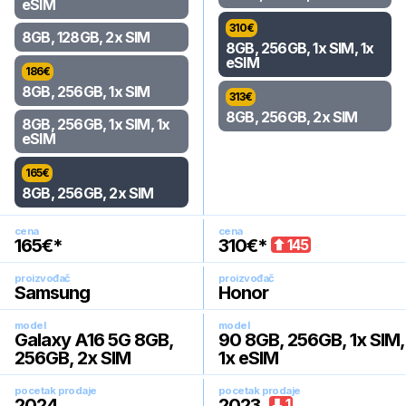
eSIM
310
€
8GB, 128GB, 2x SIM
8GB, 256GB, 1x SIM, 1x
eSIM
186
€
8GB, 256GB, 1x SIM
313
€
8GB, 256GB, 2x SIM
8GB, 256GB, 1x SIM, 1x
eSIM
165
€
8GB, 256GB, 2x SIM
cena
cena
165
€*
310
€*
145
proizvođač
proizvođač
Samsung
Honor
model
model
Galaxy A16 5G 8GB,
90 8GB, 256GB, 1x SIM,
256GB, 2x SIM
1x eSIM
pocetak prodaje
pocetak prodaje
2024
.
2023
.
1