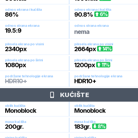
odnos ekrana i kućišta
odnos ekrana i kućišta
86
%
90.8
%
6
%
odnos strana ekrana
odnos strana ekrana
19.5:9
nema
piksela ekrana po visini
piksela ekrana po visini
2340
px
2664
px
14
%
piksela ekrana po širini
piksela ekrana po širini
1080
px
1200
px
11
%
podržane tehnologije ekrana
podržane tehnologije ekrana
HDR10+
HDR10+
KUĆIŠTE
oblik kućišta
oblik kućišta
Monoblock
Monoblock
masa kućišta
masa kućišta
200
gr.
183
gr.
8
%
visina kućišta
visina kućišta