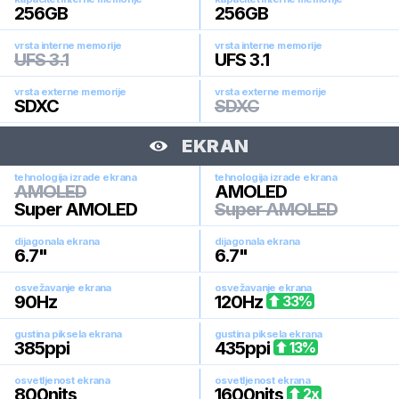
256
GB
256
GB
vrsta interne memorije
vrsta interne memorije
UFS 3.1
UFS 3.1
vrsta externe memorije
vrsta externe memorije
SDXC
SDXC
EKRAN
tehnologija izrade ekrana
tehnologija izrade ekrana
AMOLED
AMOLED
Super AMOLED
Super AMOLED
dijagonala ekrana
dijagonala ekrana
6.7
"
6.7
"
osvežavanje ekrana
osvežavanje ekrana
90
Hz
120
Hz
33
%
gustina piksela ekrana
gustina piksela ekrana
385
ppi
435
ppi
13
%
osvetljenost ekrana
osvetljenost ekrana
800
nits
1600
nits
2
x