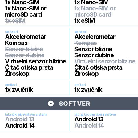
1x Nano-SIM
1x Nano-SIM
1x Nano-SIM or
1x Nano-SIM or
microSD card
microSD card
1x eSIM
1x eSIM
senzori
senzori
Akcelerometar
Akcelerometar
Kompas
Kompas
Senzor blizine
Senzor blizine
Senzor dubine
Senzor dubine
Virtuelni senzor blizine
Virtuelni senzor blizine
Čitač otiska prsta
Čitač otiska prsta
Žiroskop
Žiroskop
emiteri
emiteri
1x zvučnik
1x zvučnik
SOFTVER
fabrički operativni sistem
fabrički operativni sistem
Android 13
Android 13
Android 14
Android 14