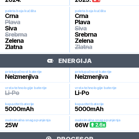
paleta boja kućišta
paleta boja kućišta
Crna
Crna
Plava
Plava
Siva
Siva
Srebrna
Srebrna
Zelena
Zelena
Zlatna
Zlatna
ENERGIJA
pristupačnost baterije
pristupačnost baterije
Neizmenjiva
Neizmenjiva
vrsta tehnologije baterije
vrsta tehnologije baterije
Li-Po
Li-Po
kapacitet baterije
kapacitet baterije
5000
mAh
5000
mAh
maksimalna snaga punjenja
maksimalna snaga punjenja
25
W
66
W
2.6
x