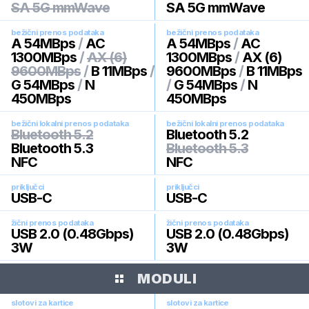
SA 5G mmWave
SA 5G mmWave
bežični prenos podataka
bežični prenos podataka
A 54MBps
/
AC
A 54MBps
/
AC
1300MBps
/
AX (6)
1300MBps
/
AX (6)
9600MBps
/
B 11MBps
/
9600MBps
/
B 11MBps
G 54MBps
/
N
/
G 54MBps
/
N
450MBps
450MBps
bežični lokalni prenos podataka
bežični lokalni prenos podataka
Bluetooth 5.2
Bluetooth 5.2
Bluetooth 5.3
Bluetooth 5.3
NFC
NFC
priključci
priključci
USB-C
USB-C
žični prenos podataka
žični prenos podataka
USB 2.0 (0.48Gbps)
USB 2.0 (0.48Gbps)
3W
3W
MODULI
slotovi za kartice
slotovi za kartice