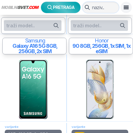
MOBILNI
SVET
.COM
PRETRAGA
Samsung
Honor
Galaxy A16 5G
8GB,
90
8GB, 256GB, 1x SIM, 1x
256GB, 2x SIM
eSIM
varijante
varijante