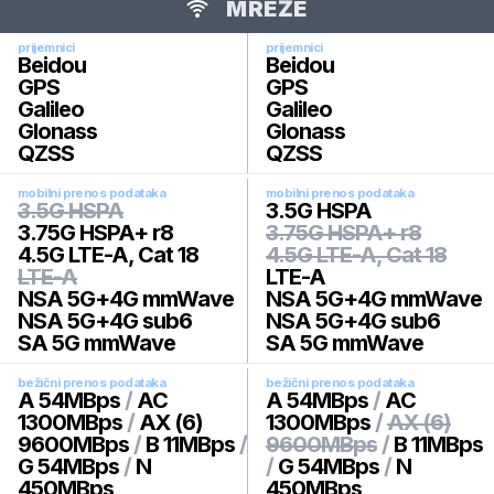
MREŽE
prijemnici
prijemnici
Beidou
Beidou
GPS
GPS
Galileo
Galileo
Glonass
Glonass
QZSS
QZSS
mobilni prenos podataka
mobilni prenos podataka
3.5G HSPA
3.5G HSPA
3.75G HSPA+ r8
3.75G HSPA+ r8
4.5G LTE-A, Cat 18
4.5G LTE-A, Cat 18
LTE-A
LTE-A
NSA 5G+4G mmWave
NSA 5G+4G mmWave
NSA 5G+4G sub6
NSA 5G+4G sub6
SA 5G mmWave
SA 5G mmWave
bežični prenos podataka
bežični prenos podataka
A 54MBps
/
AC
A 54MBps
/
AC
1300MBps
/
AX (6)
1300MBps
/
AX (6)
9600MBps
/
B 11MBps
/
9600MBps
/
B 11MBps
G 54MBps
/
N
/
G 54MBps
/
N
450MBps
450MBps