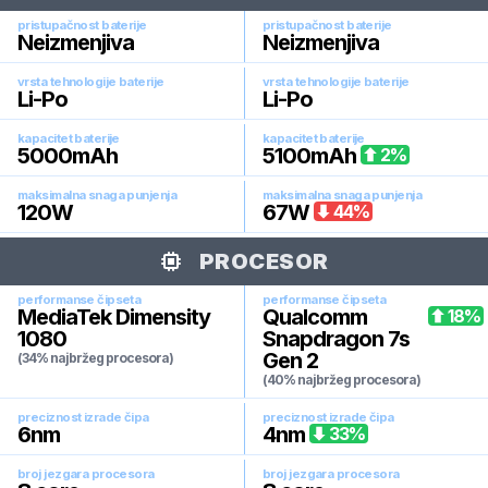
pristupačnost baterije
pristupačnost baterije
Neizmenjiva
Neizmenjiva
vrsta tehnologije baterije
vrsta tehnologije baterije
Li-Po
Li-Po
kapacitet baterije
kapacitet baterije
5000
mAh
5100
mAh
2
%
maksimalna snaga punjenja
maksimalna snaga punjenja
120
W
67
W
44
%
PROCESOR
performanse čipseta
performanse čipseta
MediaTek Dimensity
Qualcomm
18
%
1080
Snapdragon 7s
Gen 2
(34% najbržeg procesora)
(40% najbržeg procesora)
preciznost izrade čipa
preciznost izrade čipa
6
nm
4
nm
33
%
broj jezgara procesora
broj jezgara procesora