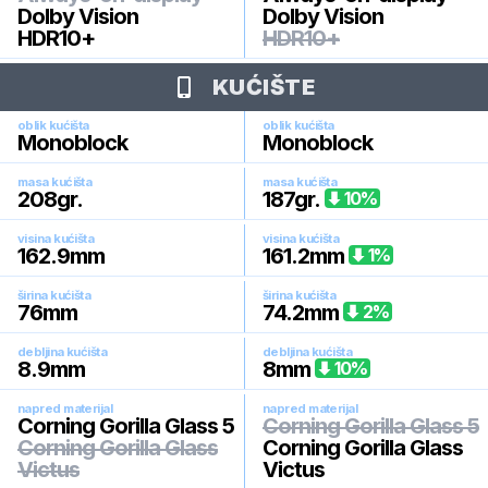
Dolby Vision
Dolby Vision
HDR10+
HDR10+
KUĆIŠTE
oblik kućišta
oblik kućišta
Monoblock
Monoblock
masa kućišta
masa kućišta
208
gr.
187
gr.
10
%
visina kućišta
visina kućišta
162.9
mm
161.2
mm
1
%
širina kućišta
širina kućišta
76
mm
74.2
mm
2
%
debljina kućišta
debljina kućišta
8.9
mm
8
mm
10
%
napred materijal
napred materijal
Corning Gorilla Glass 5
Corning Gorilla Glass 5
Corning Gorilla Glass
Corning Gorilla Glass
Victus
Victus