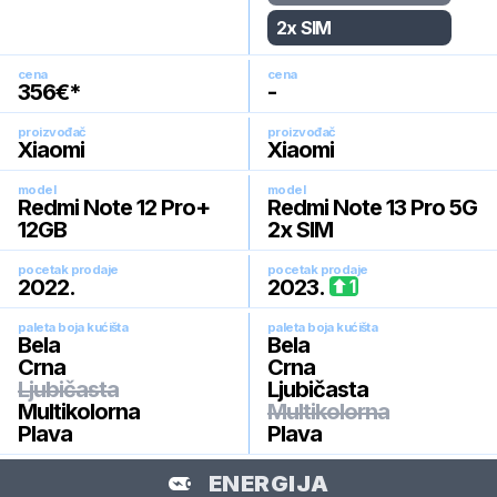
2x SIM
cena
cena
356
€*
-
proizvođač
proizvođač
Xiaomi
Xiaomi
model
model
Redmi Note 12 Pro+
Redmi Note 13 Pro 5G
12GB
2x SIM
pocetak prodaje
pocetak prodaje
2022
.
2023
.
1
paleta boja kućišta
paleta boja kućišta
Bela
Bela
Crna
Crna
Ljubičasta
Ljubičasta
Multikolorna
Multikolorna
Plava
Plava
ENERGIJA