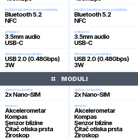
bežični lokalni prenos podataka
bežični lokalni prenos podataka
Bluetooth 5.2
Bluetooth 5.2
NFC
NFC
priključci
priključci
3.5mm audio
3.5mm audio
USB-C
USB-C
žični prenos podataka
žični prenos podataka
USB 2.0 (0.48Gbps)
USB 2.0 (0.48Gbps)
3W
3W
MODULI
slotovi za kartice
slotovi za kartice
2x Nano-SIM
2x Nano-SIM
senzori
senzori
Akcelerometar
Akcelerometar
Kompas
Kompas
Senzor blizine
Senzor blizine
Čitač otiska prsta
Čitač otiska prsta
Žiroskop
Žiroskop