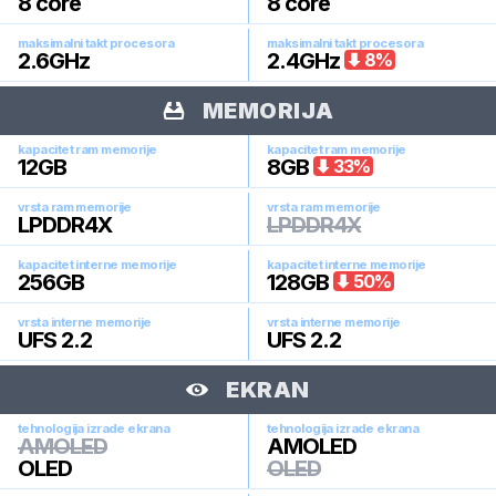
8
core
8
core
maksimalni takt procesora
maksimalni takt procesora
2.6
GHz
2.4
GHz
8
%
MEMORIJA
kapacitet ram memorije
kapacitet ram memorije
12
GB
8
GB
33
%
vrsta ram memorije
vrsta ram memorije
LPDDR4X
LPDDR4X
kapacitet interne memorije
kapacitet interne memorije
256
GB
128
GB
50
%
vrsta interne memorije
vrsta interne memorije
UFS 2.2
UFS 2.2
EKRAN
tehnologija izrade ekrana
tehnologija izrade ekrana
AMOLED
AMOLED
OLED
OLED