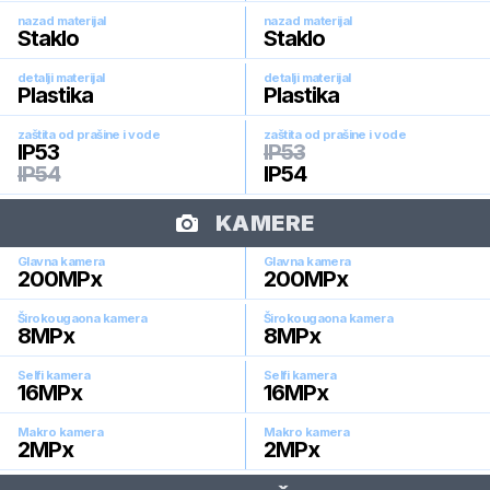
nazad materijal
nazad materijal
Staklo
Staklo
detalji materijal
detalji materijal
Plastika
Plastika
zaštita od prašine i vode
zaštita od prašine i vode
IP53
IP53
IP54
IP54
KAMERE
Glavna kamera
Glavna kamera
200
MPx
200
MPx
Širokougaona kamera
Širokougaona kamera
8
MPx
8
MPx
Selfi kamera
Selfi kamera
16
MPx
16
MPx
Makro kamera
Makro kamera
2
MPx
2
MPx