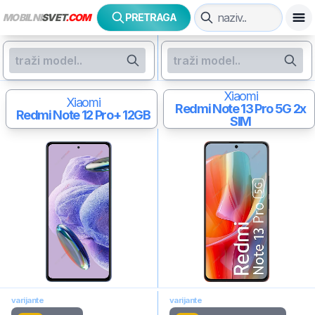
MOBILNI
SVET
.COM
PRETRAGA
Xiaomi
Xiaomi
Redmi Note 13 Pro 5G
2x
Redmi Note 12 Pro+
12GB
SIM
varijante
varijante