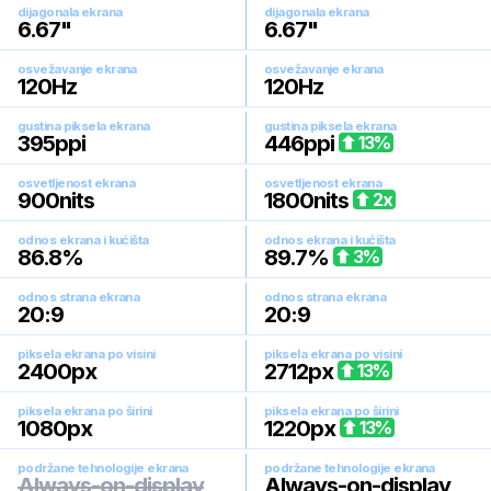
dijagonala ekrana
dijagonala ekrana
6.67
"
6.67
"
osvežavanje ekrana
osvežavanje ekrana
120
Hz
120
Hz
gustina piksela ekrana
gustina piksela ekrana
395
ppi
446
ppi
13
%
osvetljenost ekrana
osvetljenost ekrana
900
nits
1800
nits
2
x
odnos ekrana i kućišta
odnos ekrana i kućišta
86.8
%
89.7
%
3
%
odnos strana ekrana
odnos strana ekrana
20:9
20:9
piksela ekrana po visini
piksela ekrana po visini
2400
px
2712
px
13
%
piksela ekrana po širini
piksela ekrana po širini
1080
px
1220
px
13
%
podržane tehnologije ekrana
podržane tehnologije ekrana
Always-on-display
Always-on-display