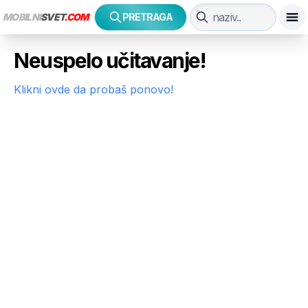
MOBILNI
SVET
.COM
PRETRAGA
Neuspelo učitavanje!
Klikni ovde da probaš ponovo!