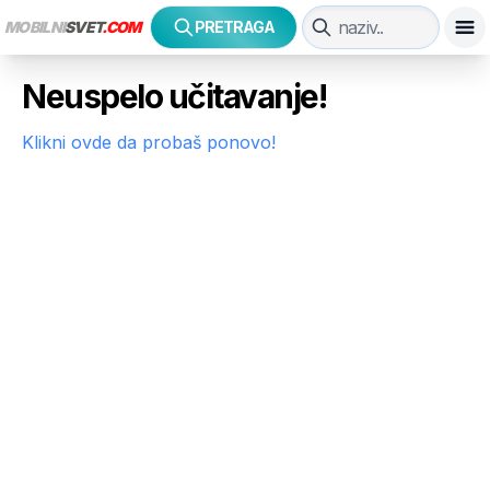
MOBILNI
SVET
.COM
PRETRAGA
Neuspelo učitavanje!
Klikni ovde da probaš ponovo!