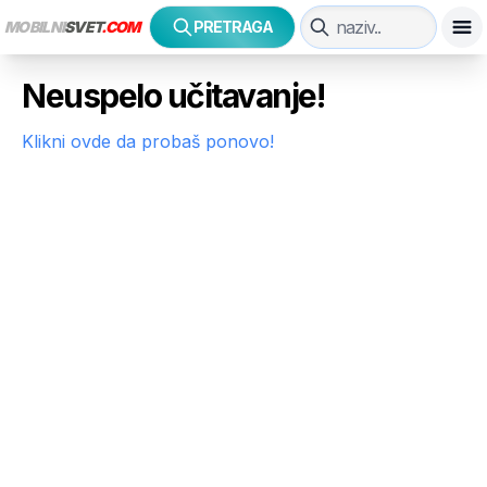
MOBILNI
SVET
.COM
PRETRAGA
Neuspelo učitavanje!
Klikni ovde da probaš ponovo!