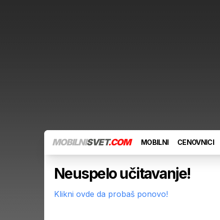
MOBILNI
SVET
.COM
MOBILNI
CENOVNICI
Neuspelo učitavanje!
Klikni ovde da probaš ponovo!