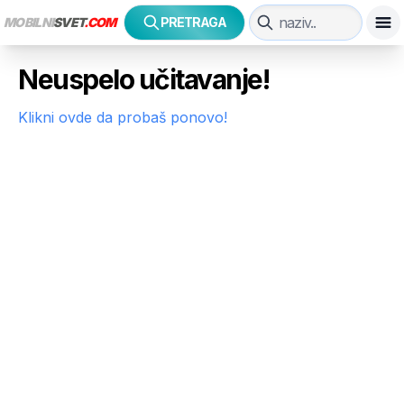
MOBILNI
SVET
.COM
PRETRAGA
Neuspelo učitavanje!
Klikni ovde da probaš ponovo!