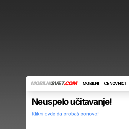
MOBILNI
SVET
.COM
MOBILNI
CENOVNICI
Neuspelo učitavanje!
Klikni ovde da probaš ponovo!