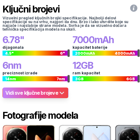
Ključni brojevi
Vizuelni pregled ključnih brojki specifikacije. Najbolji delovi
specifikacije su na vrhu, najgori da dnu. Brzo i lako utvrdite koje su
najjače i najslabije strane modela. Svrha je da se vizuelno dočara
tehnička specifikacija modela na skali.
6.78
"
7000
mAh
dijagonala
kapacitet baterije
4.5
"
6
"
2000
mAh
4000
mAh
6
nm
12
GB
preciznost izrade
ram kapacitet
14
nm
7
nm
3
GB
6
GB
Vidi sve ključne brojeve
Fotografije modela