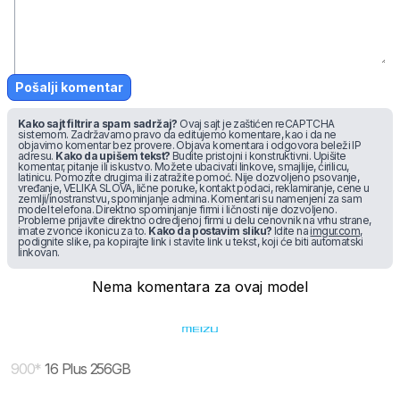
Pošalji komentar
Kako sajt filtrira spam sadržaj?
Ovaj sajt je zaštićen reCAPTCHA
sistemom. Zadržavamo pravo da editujemo komentare, kao i da ne
objavimo komentar bez provere. Objava komentara i odgovora beleži IP
adresu.
Kako da upišem tekst?
Budite pristojni i konstruktivni. Upišite
komentar, pitanje ili iskustvo. Možete ubacivati linkove, smajlije, ćirilicu,
latinicu. Pomozite drugima ili zatražite pomoć. Nije dozvoljeno psovanje,
vređanje, VELIKA SLOVA, lične poruke, kontakt podaci, reklamiranje, cene u
zemlji/inostranstvu, spominjanje admina. Komentari su namenjeni za sam
model telefona. Direktno spominjanje firmi i ličnosti nije dozvoljeno.
Probleme prijavite direktno odredjenoj firmi u delu cenovnik na vrhu strane,
imate zvonce ikonicu za to.
Kako da postavim sliku?
Idite na
imgur.com
,
podignite slike, pa kopirajte link i stavite link u tekst, koji će biti automatski
linkovan.
Nema komentara za ovaj model
900
*
16 Plus 256GB