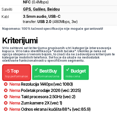
NFC
(0.4Mbps)
GPS
,
Galileo
,
Beidou
Sateliti
3.5mm audio, USB-C
Kabl
transfer:
USB 2.0
(
480Mbps,
3w
)
Napomena: 100% tačnost specifkacije nije moguće garantovati!
Kriterijumi
Vrlo zahtevni set kriterijuma grupisanih u tri kategorije interesovanja
kupaca. Vrlo laka identifikacija "slabih tačaka". Ukoliko je neka od
opcija obojena crvenom bojom, to znači da ne zadovoljava kriterijum te
kategorije mobilnih telefona. Svrha je da ukaže na nedostatak
očekivane funkcionalnosti u specifičnom segmentu.
-
5
Top
Best Buy
Budget
top performanse
performanse/cena
niska cena
Nema
Rezolucija
1440
px
(već:
1080
)
Nema
Početak prodaje
2026
(već:
2025
)
Nema
Takt procesora
2.5
GHz
(već:
2
)
Nema
Zum kamere
2
X
(već:
1
)
Nema
Odnos ekrana i kućišta
88
%
(već:
85.9
)