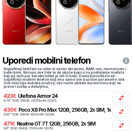
Uporedi mobilni telefon
Najjeftiniji telefoni sa istim ili većim ekranom, RAM-om, memorijom i
baterijom. Smisao ove liste je da ukaže kupcu na postojanje modela
koji po ovih par karateristika je isti ili bolji. Dosta korisnika traži
najjeftiniji mobilni telefon koji ima samo ove bazične parametre iste.
Ova lista nije duboka analiza, već način uštede korisnicima koji ne
prave razliku u detaljima.
423
€
Ulefone
Armor 24
6.78
"
12
GB
256
GB
22000
mAh
(
2023
)
430
€
Poco
X8 Pro Max 12GB, 256GB, 2x SIM, 1x eSIM
6.83
"
12
GB
256
GB
8500
mAh
(
2026
)
471
€
Realme
GT 7T 12GB, 256GB, 2x SIM
6.8
"
12
GB
256
GB
7000
mAh
(
2025
)