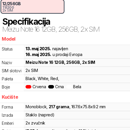
12
/
256
GB
T8200
2x SIM
Specifikacija
Meizu
Note 16 12GB, 256GB, 2x SIM
Model
9bx
13. maj 2025.
najavljen
Status
16. maj 2025.
u prodaji Evropa
Meizu
Note 16 12GB, 256GB, 2x SIM
Naziv
2x SIM
SIM slotovi
Black, White, Red,
Paleta
Crvena
Crna
Bela
Boje
Kućište
Monoblock
,
217
grama
,
167.6
x
75.8
x
9.2
mm
Forma
Staklo (napred)
Izrada
2x zvučnik
Emiteri