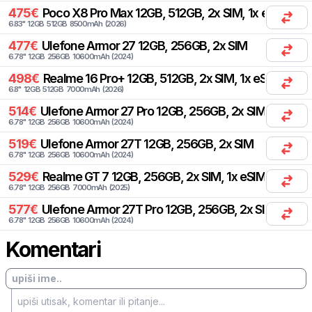
475
€
Poco
X8 Pro Max 12GB, 512GB, 2x SIM, 1x eSIM
6.83
"
12
GB
512
GB
8500
mAh
(
2026
)
477
€
Ulefone
Armor 27 12GB, 256GB, 2x SIM
6.78
"
12
GB
256
GB
10600
mAh
(
2024
)
498
€
Realme
16 Pro+ 12GB, 512GB, 2x SIM, 1x eSIM
6.8
"
12
GB
512
GB
7000
mAh
(
2026
)
514
€
Ulefone
Armor 27 Pro 12GB, 256GB, 2x SIM
6.78
"
12
GB
256
GB
10600
mAh
(
2024
)
519
€
Ulefone
Armor 27T 12GB, 256GB, 2x SIM
6.78
"
12
GB
256
GB
10600
mAh
(
2024
)
529
€
Realme
GT 7 12GB, 256GB, 2x SIM, 1x eSIM
6.78
"
12
GB
256
GB
7000
mAh
(
2025
)
577
€
Ulefone
Armor 27T Pro 12GB, 256GB, 2x SIM
6.78
"
12
GB
256
GB
10600
mAh
(
2024
)
Komentari