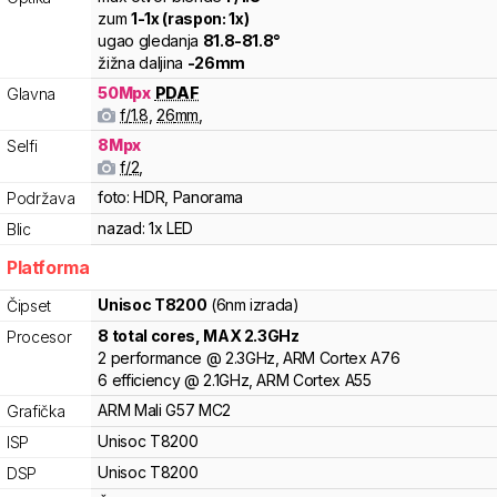
zum
1
-
1
x (raspon:
1
x)
ugao gledanja
81.8
-
81.8
°
žižna daljina
-
26
mm
50
Mpx
PDAF
Glavna
f/
1.8
,
26
mm
,
8
Mpx
Selfi
f/
2
,
foto:
HDR, Panorama
Podržava
nazad:
1x LED
Blic
Platforma
Unisoc
T8200
(6nm izrada)
Čipset
8
total cores
, MAX
2.3
GHz
Procesor
2
performance
@
2.3
GHz,
ARM
Cortex
A76
6
efficiency
@
2.1
GHz,
ARM
Cortex
A55
ARM
Mali
G57 MC2
Grafička
Unisoc
T8200
ISP
Unisoc
T8200
DSP