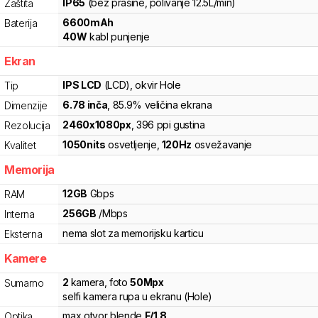
IP65
(bez prašine, polivanje 12.5L/min)
Zaštita
6600
mAh
Baterija
40
W
kabl punjenje
Ekran
IPS LCD
(LCD)
, okvir Hole
Tip
6.78
inča
, 85.9% veličina ekrana
Dimenzije
2460
x
1080
px
,
396
ppi gustina
Rezolucija
1050
nits
osvetljenje
,
120
Hz
osvežavanje
Kvalitet
Memorija
12
GB
Gbps
RAM
256
GB
/
Mbps
Interna
nema slot za memorijsku karticu
Eksterna
Kamere
2
kamera
,
foto
50
Mpx
Sumarno
selfi kamera rupa u ekranu (Hole)
max otvor blende
F/
1.8
Optika