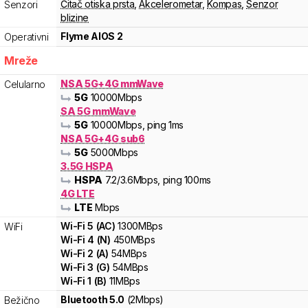
Čitač otiska prsta
,
Akcelerometar
,
Kompas
,
Senzor
Senzori
blizine
Flyme AIOS 2
Operativni
Mreže
NSA 5G+4G mmWave
Celularno
5G
10000
Mbps
SA 5G mmWave
5G
10000
Mbps
, ping 1ms
NSA 5G+4G sub6
5G
5000
Mbps
3.5G HSPA
HSPA
7.2
/3.6
Mbps
, ping 100ms
4G LTE
LTE
Mbps
Wi-Fi
5
(
AC
)
1300
MBps
WiFi
Wi-Fi
4
(
N
)
450
MBps
Wi-Fi
2
(
A
)
54
MBps
Wi-Fi
3
(
G
)
54
MBps
Wi-Fi
1
(
B
)
11
MBps
Bluetooth 5.0
(2Mbps)
Bežično