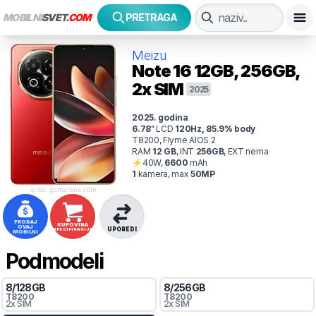
MOBILNI
SVET
.COM
PRETRAGA
Meizu
Note 16
12GB, 256GB,
2x SIM
2025
2025
. godina
6.78
"
LCD
120
Hz
,
85.9
% body
T8200, Flyme AIOS 2
RAM
12
GB
,
INT
256
GB
,
EXT
nema
⚡
40
W,
6600
mAh
1
kamer
a
, max
50
MP
slika: gsmarena.com
PRODAJ
KUPOVINA
OVAJ
UPOREDI
SPECIFIKACIJA
MOBILNI
Podmodeli
8
/
128
GB
8
/
256
GB
T8200
T8200
2x SIM
2x SIM