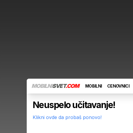
MOBILNI
SVET
.COM
MOBILNI
CENOVNICI
Neuspelo učitavanje!
Klikni ovde da probaš ponovo!