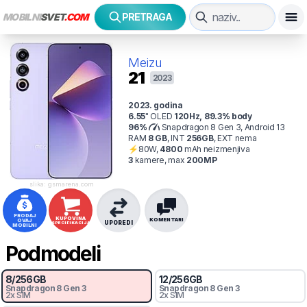
MOBILNI
SVET
.COM
PRETRAGA
Meizu
21
2023
2023
. godina
6.55
"
OLED
120
Hz
,
89.3
% body
96
%
Snapdragon 8 Gen 3, Android 13
RAM
8
GB
,
INT
256
GB
,
EXT
nema
⚡
80
W,
4800
mAh
neizmenjiva
3
kamer
e
, max
200
MP
slika: gsmarena.com
PRODAJ
KUPOVINA
KOMENTARI
OVAJ
UPOREDI
SPECIFIKACIJA
MOBILNI
Podmodeli
8
/
256
GB
12
/
256
GB
Snapdragon 8 Gen 3
Snapdragon 8 Gen 3
2x SIM
2x SIM