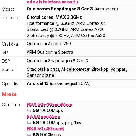
od svih telefona na sajtu
Qualcomm
Snapdragon 8 Gen 3
(4nm izrada)
Čipset
8
total cores
, MAX
3.3
GHz
Procesor
1
performance
@
3.3
GHz,
ARM
Cortex
X4
5
balanced
@
3.2
GHz,
ARM
Cortex
A720
2
efficiency
@
2.3
GHz,
ARM
Cortex
A520
Qualcomm
Adreno
750
Grafička
ARM
Qualcomm Spectra
ISP
Qualcomm
Snapdragon 8
Gen 3
DSP
Čitač otiska prsta
,
Akcelerometar
,
Žiroskop
,
Kompas
,
Senzori
Senzor blizine
Android 13
(izašao
avgust 2022.
)
Operativni
Mreže
NSA 5G+4G mmWave
Celularno
5G
10000
Mbps
SA 5G mmWave
5G
10000
Mbps
, ping 1ms
NSA 5G+4G sub6
5G
5000
Mbps