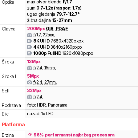
max otvor blende
F/
1.7
Optika
zum
0.7
-
1.2
x (raspon:
1.7
x)
ugao gledanja
79.7
-
112.7
°
žižna daljina
15
-
27
mm
200
Mpx
OIS
,
PDAF
Glavna
f/
1.7
,
22
mm
,
8K UHD
7680x4320pxpx
4K UHD
3840x2160pxpx
1080p FullHD
1920x1080pxpx
13
Mpx
Široka
f/
2.4
,
15
mm
,
5
Mpx
Široka II
f/
2.4
,
27
mm
,
32
Mpx
Selfi
f/
2.4
,
foto:
HDR, Panorama
Podržava
nazad:
1x LED
Blic
Platforma
96
%
performansi najbržeg procesora
Brzina