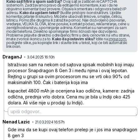
Kako sajt filtrira spam sadržaj?
Ovaj sajt je zaštićen reCAPTCHA
sistemom. Zadržavamo pravo da editujemo komentare, kao i da ne
objavimo komentar bez provere. Objava komentara i odgovora beleži IP
adresu.
Kako da upišem tekst?
Budite pristojni i konstruktivni. Upišite
komentar, pitanje ili iskustvo. Možete ubacivati linkove, smajlije, ćirilicu,
latinicu. Pomozite drugima ili zatražite pomoć. Nije dozvoljeno psovanje,
vređanje, VELIKA SLOVA, lične poruke, kontakt podaci, reklamiranje, cene u
zemlji/inostranstvu, spominjanje admina. Komentari su namenjeni za sam
model telefona. Direktno spominjanje firmi i ličnosti nije dozvoljeno.
Probleme prijavite direktno odredjenoj firmi u delu cenovnik na vrhu strane,
imate zvonce ikonicu za to.
Kako da postavim sliku?
Idite na
imgur.com
,
podignite slike, pa kopirajte link i stavite link u tekst, koji će biti automatski
linkovan.
DraganJ
•
00fq17x1sn27fg1
3.04.2025 16:10h
Istraživao sam na nekom od sajtova spisak mobilnih koji imaju
procesor Snapdragon 8 Gen 3 i među njima i ovaj lepotan.
Rejting u grupi sa ovim procesorom mu se vrti oko 90% od
maksimalnih 100. Čak i baterija koja ima
kapacitet 4800 mAh je ocenjena kao odlična, kamere: zadnja
odlična, prednja vrlo dobra. Cena mu je bila u Indiji oko 425
dolara. Ali više nije u prodaji (u Indiji).
Nenad Lazic
•
3cvxrnjl8hkj3zd
21.03.2024 16:57h
Gde ima da se kupi ovaj telefon prelep je i jos ima snapdragon
8 gen 3