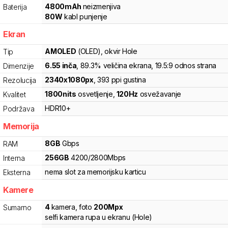
4800
mAh
neizmenjiva
Baterija
80
W
kabl punjenje
Ekran
AMOLED
(OLED)
, okvir Hole
Tip
6.55
inča
, 89.3% veličina ekrana
, 19.5:9 odnos strana
Dimenzije
2340
x
1080
px
,
393
ppi gustina
Rezolucija
1800
nits
osvetljenje
,
120
Hz
osvežavanje
Kvalitet
HDR10+
Podržava
Memorija
8
GB
Gbps
RAM
256
GB
4200
/
2800
Mbps
Interna
nema slot za memorijsku karticu
Eksterna
Kamere
4
kamera
,
foto
200
Mpx
Sumarno
selfi kamera rupa u ekranu (Hole)