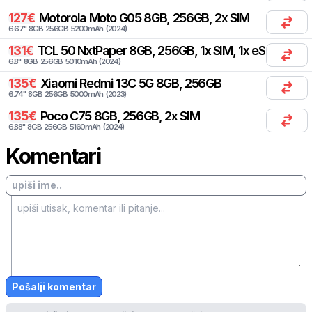
127
€
Motorola
Moto G05 8GB, 256GB, 2x SIM
6.67
"
8
GB
256
GB
5200
mAh
(
2024
)
131
€
TCL
50 NxtPaper 8GB, 256GB, 1x SIM, 1x eSIM
6.8
"
8
GB
256
GB
5010
mAh
(
2024
)
135
€
Xiaomi
Redmi 13C 5G 8GB, 256GB
6.74
"
8
GB
256
GB
5000
mAh
(
2023
)
135
€
Poco
C75 8GB, 256GB, 2x SIM
6.88
"
8
GB
256
GB
5160
mAh
(
2024
)
Komentari
Pošalji komentar