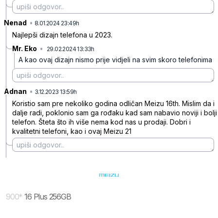
Nenad
•
hqkhf0h5mgc1sf0
8.01.2024 23:49h
Najlepši dizajn telefona u 2023.
Mr. Eko
•
29.02.2024 13:33h
9n1hd4pz84x6mr6
A kao ovaj dizajn nismo prije vidjeli na svim skoro telefonima
Adnan
•
vq3y7pckddshmqp
3.12.2023 13:59h
Koristio sam pre nekoliko godina odličan Meizu 16th. Mislim da i
dalje radi, poklonio sam ga rođaku kad sam nabavio noviji i bolji
telefon. Šteta što ih više nema kod nas u prodaji. Dobri i
kvalitetni telefoni, kao i ovaj Meizu 21
900
*
16 Plus 256GB