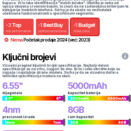
kupaca. Vrlo laka identifikacija "slabih tačaka". Ukoliko je neka od
opcija obojena crvenom bojom, to znači da ne zadovoljava kriterijum te
kategorije mobilnih telefona. Svrha je da ukaže na nedostatak
očekivane funkcionalnosti u specifičnom segmentu.
-
3
Top
-
1
Best Buy
-
1
Budget
top performanse
performanse/cena
niska cena
Nema
Početak prodaje
2024
(već:
2023
)
Ključni brojevi
Vizuelni pregled ključnih brojki specifikacije. Najbolji delovi
specifikacije su na vrhu, najgori da dnu. Brzo i lako utvrdite koje su
najjače i najslabije strane modela. Svrha je da se vizuelno dočara
tehnička specifikacija modela na skali.
6.55
"
5000
mAh
dijagonala
kapacitet baterije
4.5
"
6
"
2000
mAh
4000
mAh
4
nm
8
GB
preciznost izrade
ram kapacitet
14
nm
7
nm
3
GB
6
GB