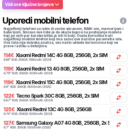
Vidi sve ključne brojeve
Uporedi mobilni telefon
Najjeftiniji telefoni sa istim ili većim ekranom, RAM-om, memorijom i
baterijom. Smisao ove liste je da ukaže kupcu na postojanje modela
koji po ovih par karateristika je isti ili bolji. Dosta korisnika traži
najjeftiniji mobilni telefon koji ima samo ove bazične parametre iste.
Ova lista nije duboka analiza, već način uštede korisnicima koji ne
prave razliku u detaljima.
114
€
Xiaomi
Redmi 14C 4G 8GB, 256GB, 2x SIM
6.88
"
8
GB
256
GB
5160
mAh
(
2024
)
119
€
Xiaomi
Redmi 13 4G 8GB, 256GB, 2x SIM
6.79
"
8
GB
256
GB
5030
mAh
(
2024
)
119
€
Xiaomi
Redmi 15C 4G 8GB, 256GB, 2x SIM
6.9
"
8
GB
256
GB
6000
mAh
(
2025
)
122
€
Tecno
Spark 30C 8GB, 256GB, 2x SIM
6.67
"
8
GB
256
GB
5000
mAh
(
2024
)
125
€
Xiaomi
Redmi 13C 4G 8GB, 256GB
6.74
"
8
GB
256
GB
5000
mAh
(
2023
)
127
€
Samsung
Galaxy A07 4G 8GB, 256GB, 2x SIM
6.7
"
8
GB
256
GB
5000
mAh
(
2025
)