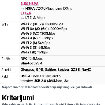
3.5G HSPA
HSPA
7.2
/3.6
Mbps
, ping 100ms
LTE-A
LTE-A
Mbps
Wi-Fi
7
(
BE (7)
)
46000
MBps
WiFi
Wi-Fi
6e
(
AX (6e)
)
10000
MBps
Wi-Fi
5
(
AC
)
1300
MBps
Wi-Fi
4
(
N
)
450
MBps
Wi-Fi
2
(
A
)
54
MBps
Wi-Fi
3
(
G
)
54
MBps
Wi-Fi
1
(
B
)
11
MBps
NFC
(0.4Mbps)
Bežično
Bluetooth 5.4
Glonass
,
GPS
,
Galileo
,
Beidou
,
QZSS
,
NavIC
Sateliti
USB-C
, nema 3.5mm audio
Kabl
transfer:
USB 2.0
(
480Mbps,
3w
)
Napomena: 100% tačnost specifkacije nije moguće garantovati!
Kriterijumi
Vrlo zahtevni set kriterijuma grupisanih u tri kategorije interesovanja