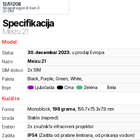
12
/
512
GB
Snapdragon 8 Gen 3
2x SIM
Specifikacija
Meizu
21
Model
f2m
30. decembar 2023.
u prodaji Evropa
Status
Meizu
21
Naziv
2x SIM
SIM slotovi
Black, Purple, Green, White,
Paleta
Ljubičasta
Crna
Zelena
Bela
Boje
Kućište
Monoblock
,
198
grama
,
156.7
x
75.3
x
7.9
mm
Forma
Staklo (napred)
Izrada
2x zvučnik
1x infracrveni projektor
Emiteri
IP54
(Zaštita od prašine limitirana, od prskanja vodom)
Zaštita